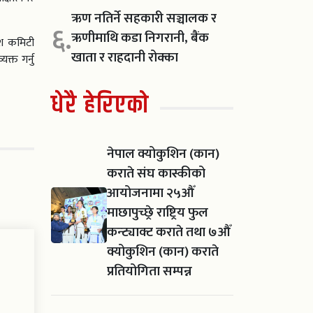
ऋण नतिर्ने सहकारी सञ्चालक र
६.
ऋणीमाथि कडा निगरानी, बैंक
देश कमिटी
खाता र राहदानी रोक्का
्त गर्नु
धेरै हेरिएको
नेपाल क्योकुशिन (कान)
कराते संघ कास्कीको
आयोजनामा २५औँ
माछापुच्छ्रे राष्ट्रिय फुल
कन्ट्याक्ट कराते तथा ७औँ
क्योकुशिन (कान) कराते
प्रतियोगिता सम्पन्न