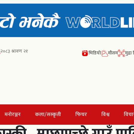
२०८३ श्रावण २१
भिडियो
मौसम
मुद्र
मनोरञ्जन
कला/सस्कृती
फिचर
विश्व
विचा
स्की , माछापुच्छ्रे गाउँ 