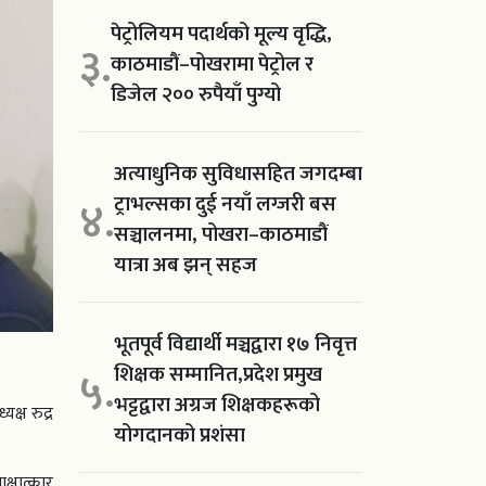
पेट्रोलियम पदार्थको मूल्य वृद्धि,
३.
काठमाडौं–पोखरामा पेट्रोल र
डिजेल २०० रुपैयाँ पुग्यो
अत्याधुनिक सुविधासहित जगदम्बा
ट्राभल्सका दुई नयाँ लग्जरी बस
४.
सञ्चालनमा, पोखरा–काठमाडौं
यात्रा अब झन् सहज
भूतपूर्व विद्यार्थी मञ्चद्वारा १७ निवृत्त
शिक्षक सम्मानित,प्रदेश प्रमुख
५.
भट्टद्वारा अग्रज शिक्षकहरूको
क्ष रुद्र
योगदानको प्रशंसा
्षात्कार