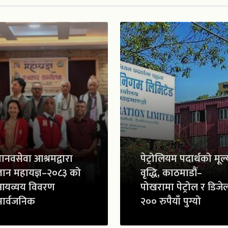
ानवसेवा आश्रमद्वारा
पेट्रोलियम पदार्थको मूल्
्ञान महायज्ञ–२०८३ को
वृद्धि, काठमाडौं–
आयव्यय विवरण
पोखरामा पेट्रोल र डिजे
ार्वजनिक
२०० रुपैयाँ पुग्यो