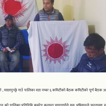
, माछापुच्छ्रे गाउँ पालिका वडा नम्बर ६ कमिटीको बैठक कमिटीको पूर्ण बैठक अध्य
ियान को पालिका प्रतिनिधि कमरेड कल्पना चापागाईंले यस अभियानले जनतासङ्ग साक