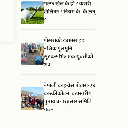
गल्फ खेल के हो ? कसरी
खेलिन्छ ? नियम के–के छन्
?
पोखराको ड्यामसाइड
नजिक पुलमुनि
सुटकेसभित्र एक युवतीको
शव
नेपाली काङ्ग्रेस पोखरा-२४
कास्कीकोटमा वडास्तरीय
चुनाव प्रचारप्रसार समिति
गठन