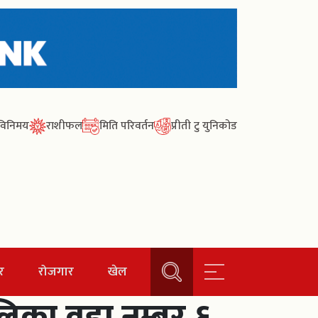
ा विनिमय
राशीफल
मिति परिवर्तन
प्रीती टु युनिकोड
र
रोजगार
खेल
पालिका वडा नम्बर ६