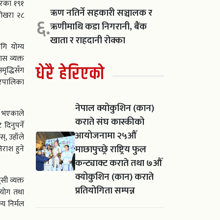
गरका १९१
ऋण नतिर्ने सहकारी सञ्चालक र
ोखरा २८
६.
ऋणीमाथि कडा निगरानी, बैंक
खाता र राहदानी रोक्का
ि योग्य
स व्यक्त
धेरै हेरिएको
ृद्धिसँग
गरपालिका
नेपाल क्योकुशिन (कान)
े भएकाले
कराते संघ कास्कीको
िनुपर्ने
आयोजनामा २५औँ
्, उहाँले
माछापुच्छ्रे राष्ट्रिय फुल
िराश हुने
कन्ट्याक्ट कराते तथा ७औँ
क्योकुशिन (कान) कराते
ी व्यक्त
प्रतियोगिता सम्पन्न
हयोग तथा
य निर्मल