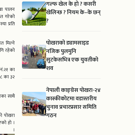
गल्फ खेल के हो ? कसरी
्रा पालन
खेलिन्छ ? नियम के–के छन्
्त गरेको
?
या प्रति
पोखराको ड्यामसाइड
त मिल्ने
नजिक पुलमुनि
गि रहेको
सुटकेसभित्र एक युवतीको
शव
नं.२१ का
२८ का ३२
नेपाली काङ्ग्रेस पोखरा-२४
नका साथै
कास्कीकोटमा वडास्तरीय
चुनाव प्रचारप्रसार समिति
गठन
को पोखरा
एको हो ।
छ ।