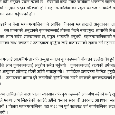
 अनुदान प्रदान गरेको छ । मेयरमैत्री बाख्रा पकेट कार्यक्रम अन्तरगत महान
अनुदान प्रदान गरिएको हो । महानगरपालिकाका प्रमुख धनराज आचार्यले प
 प्रदान गर्नुभएको हो ।
 भइरहेका बेला महानगरपालिकाको आर्थिक विकास महाशाखाले अनुदानका लाग
यस प्रकारको अनुदानले कृषकहरूलाई हौसला मिल्ने नगरप्रमुख आचार्यले विश्वा
 लागि सदैव सकारात्मक छ, प्रमुख आचार्यले भन्नुभयो, महानगरपालिकाको सम
मानका साथ उत्पादन र उत्पादकत्व वृद्धिमा लाग्ने वातावरणको सृजना गर्न महान
हानगरलाई आत्मनिर्भरता तर्फ उन्मुख बनाउन कृषकहरूको योगदान उल्लेखनीय हुन
ाँले आम कृषकहरूलाई अनुरोध समेत गर्नुभयो । कृषकहरूलाई राज्यको तर्फबाट द
हरू प्रतिबद्ध रहेको उहाँले बताउनुभयो । “तपाँईहरु उत्पादनमा केन्द्रित हुनुहोस
गछौँ ।” उत्पादनका क्रममा हुने लगानीको सुनिश्चितता गरिने भएकाले कृषकहरूलाई न
।
कृष्ण लामिछानेले बाख्रा पालन व्यवसाय तर्फ कृषकहरूको आकर्षण बढेको भन्दै खुस
हरूले मनग्य लाभ लिइरहेको बताउँदै उहाँले यसका सरकारी तवरबाट आवश्यक स
 पोखरा महानगरपालिका वडा नं.२८ का पूर्व वडाध्यक्ष एवं कार्यपालिका सदस्
भयो ।