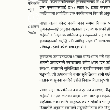
पोखरा महानगरपालिकाले कृषकहरूलाई रु.४४ लाख बढी
परिबर्तन
जना कृषकहरूलाई रु.४४ लाख २० हजार बराबरको 
न्युज
कालिकामा आयोजित एक कार्यक्रमका बिच सो अनुदान
बाख्रा पालन पकेट कार्यक्रमका रूपमा विकास
८ श्रावण
कृषकहरूलाई अनुदान सहायता उपलब्ध गराएको हो । 
२०८०
गर्नुभयो । “महानगरपालिका कृषकहरूको सहायताका
कृषकहरूको समृद्धि पनि जोडिनु पर्दछ ।” आत्मसम्
प्रतिबद्ध रहेको उहाँले बताउनुभयो ।
कृषिजन्य उत्पादनहरूमा आयात प्रतिस्थापन गरी म
आफ्नो उत्पादनको स्वच्छतामा समेत ध्यान दिन उह
संरक्षण, बजारको सुनिश्चितता र बजारीकरणका लागि आफू
भन्नुभयो, त्यो उत्पादनको बजार सुनिश्चितता हामी 
वातावरण सृजना नगरिने उहाँले विश्वास दिलाउनुभयो 
पोखरा महानगरपालिका वडा नं.२८ का वडाध्यक्ष श्री
गर्नुभयो । उन्नत जातका बाख्रा पालनबाट कृषक
सहजिकरणका लागि आफूहरू तयार रहेको बताउनुभयो ।
दियालीले अनुदान रकमको सदुपयोगीतामा जोड दिनु