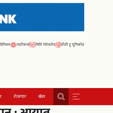
ा विनिमय
राशीफल
मिति परिवर्तन
प्रीती टु युनिकोड
र
रोजगार
खेल
ान : आयात