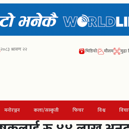
२०८३ श्रावण २२
भिडियो
मौसम
मुद्र
मनोरञ्जन
कला/सस्कृती
फिचर
विश्व
विचा
ृषकलाई रु.४४ लाख अनुद