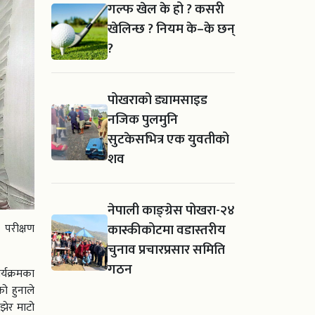
गल्फ खेल के हो ? कसरी
खेलिन्छ ? नियम के–के छन्
?
पोखराको ड्यामसाइड
नजिक पुलमुनि
सुटकेसभित्र एक युवतीको
शव
नेपाली काङ्ग्रेस पोखरा-२४
कास्कीकोटमा वडास्तरीय
 परीक्षण
चुनाव प्रचारप्रसार समिति
गठन
्यक्रमका
ो हुनाले
झेर माटो