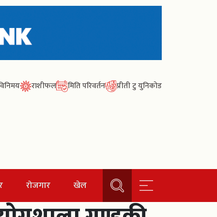
ा विनिमय
राशीफल
मिति परिवर्तन
प्रीती टु युनिकोड
र
रोजगार
खेल
प्रयोगशाला गण्डकी