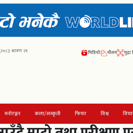
२०८३ श्रावण २१
भिडियो
मौसम
मुद्र
मनोरञ्जन
कला/सस्कृती
फिचर
विश्व
विचा
नाउँदै माटो तथा परीक्षण 