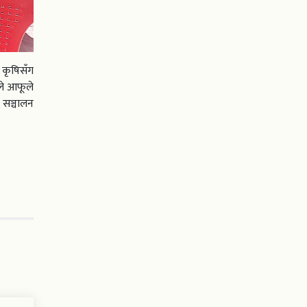
 कृषिसँग
लले आफूले
 सञ्चालन