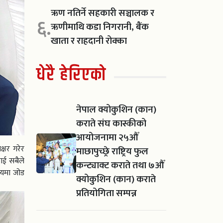
ऋण नतिर्ने सहकारी सञ्चालक र
६.
ऋणीमाथि कडा निगरानी, बैंक
खाता र राहदानी रोक्का
धेरै हेरिएको
नेपाल क्योकुशिन (कान)
कराते संघ कास्कीको
आयोजनामा २५औँ
क्षर गरेर
माछापुच्छ्रे राष्ट्रिय फुल
लाई सबैले
कन्ट्याक्ट कराते तथा ७औँ
िषयमा जोड
क्योकुशिन (कान) कराते
प्रतियोगिता सम्पन्न