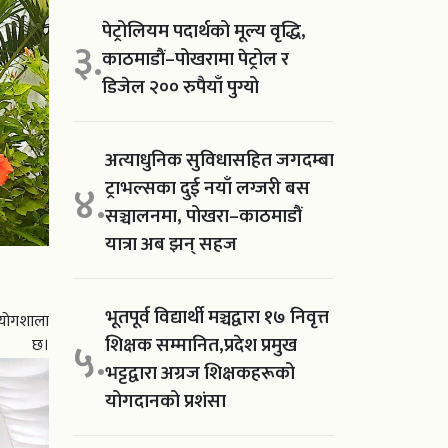
पेट्रोलियम पदार्थको मूल्य वृद्धि,
३.
काठमाडौं–पोखरामा पेट्रोल र
डिजेल २०० रुपैयाँ पुग्यो
अत्याधुनिक सुविधासहित जगदम्बा
ट्राभल्सका दुई नयाँ लग्जरी बस
४.
सञ्चालनमा, पोखरा–काठमाडौं
यात्रा अब झन् सहज
भूतपूर्व विद्यार्थी मञ्चद्वारा १७ निवृत्त
्रयोगशाला
शिक्षक सम्मानित,प्रदेश प्रमुख
५.
छ।
भट्टद्वारा अग्रज शिक्षकहरूको
योगदानको प्रशंसा