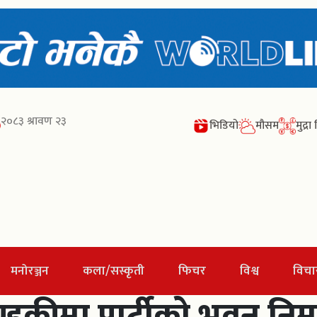
२०८३ श्रावण २३
भिडियो
मौसम
मुद्र
मनोरञ्जन
कला/सस्कृती
फिचर
विश्व
विचा
डकीमा पार्टीको भवन निर्माण 