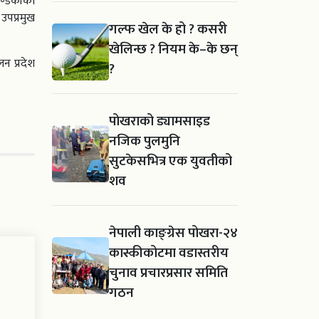
गण्डकीका
 उपप्रमुख
गल्फ खेल के हो ? कसरी
खेलिन्छ ? नियम के–के छन्
न प्रदेश
?
पोखराको ड्यामसाइड
नजिक पुलमुनि
सुटकेसभित्र एक युवतीको
शव
नेपाली काङ्ग्रेस पोखरा-२४
कास्कीकोटमा वडास्तरीय
चुनाव प्रचारप्रसार समिति
गठन