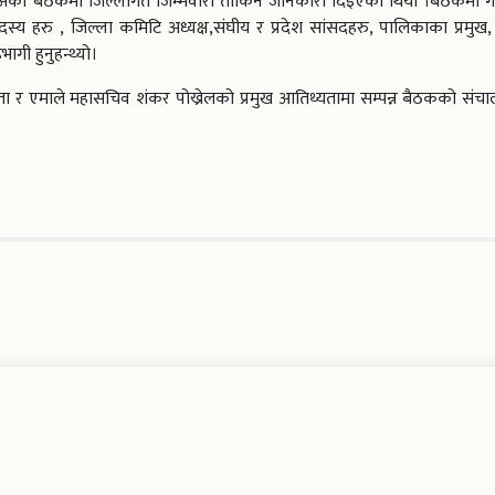
 अर्को बैठकमा जिल्लागत जिम्मेवारी तोकिने जानकारी दिइएको थियो ।बैठकमा 
सदस्य हरु , जिल्ला कमिटि अध्यक्ष,संघीय र प्रदेश सांसदहरु, पालिकाका प्रमुख,
ागी हुनुहन्थ्यो।
षता र एमाले महासचिव शंकर पोख्रेलको प्रमुख आतिथ्यतामा सम्पन्न बैठकको संचाल