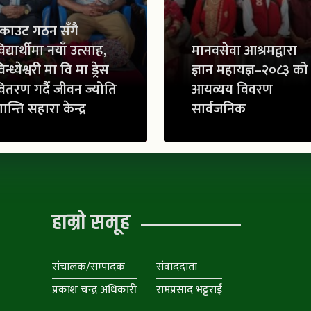
्काउट गठन सँगै
िद्यार्थीमा नयाँ उत्साह,
मानवसेवा आश्रमद्वारा
िन्ध्येश्वरी मा वि मा ड्रेस
ज्ञान महायज्ञ–२०८३ को
ितरण गर्दै जीवन ज्योति
आयव्यय विवरण
ान्ति सहारा केन्द्र
सार्वजनिक
हाम्रो समूह
संचालक/सम्पादक
संवाददाता
प्रकाश चन्द्र अधिकारी
रामप्रसाद भट्टराई