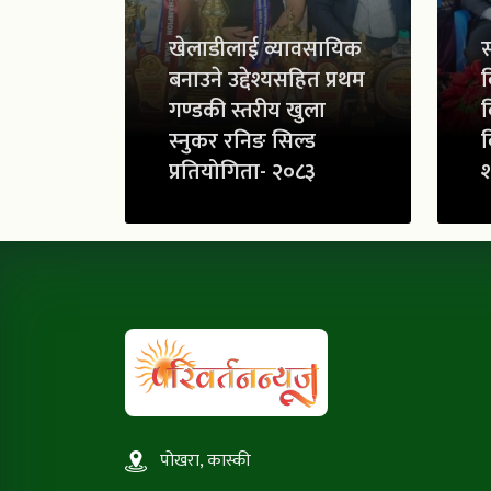
खेलाडीलाई व्यावसायिक
स
बनाउने उद्देश्यसहित प्रथम
व
गण्डकी स्तरीय खुला
व
स्नुकर रनिङ सिल्ड
व
प्रतियोगिता- २०८३
श
पोखरा, कास्की