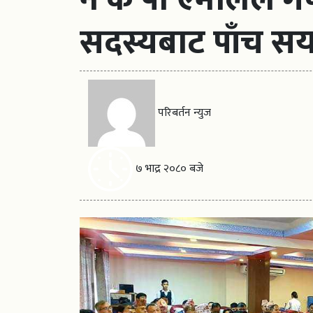
सदस्यबाट पाँच स
परिबर्तन न्युज
७ भाद्र २०८० बजे