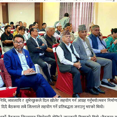
िधि, व्यवसायि र शुभेच्छुकले दिल खोलेर सहयोग गर्न आग्रह गर्नुभयो।भवन निर्म
 दिदै बैठकमा सबै जिल्लाले सहयोग गर्ने प्रतिबद्धता जनाउनु भएको थियो।