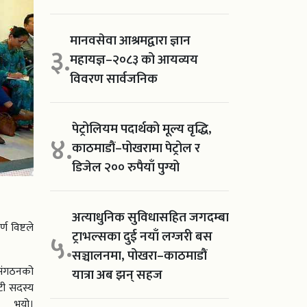
मानवसेवा आश्रमद्वारा ज्ञान
३.
महायज्ञ–२०८३ को आयव्यय
विवरण सार्वजनिक
पेट्रोलियम पदार्थको मूल्य वृद्धि,
४.
काठमाडौं–पोखरामा पेट्रोल र
डिजेल २०० रुपैयाँ पुग्यो
अत्याधुनिक सुविधासहित जगदम्बा
 विष्टले
ट्राभल्सका दुई नयाँ लग्जरी बस
५.
सञ्चालनमा, पोखरा–काठमाडौं
न संगठनको
यात्रा अब झन् सहज
टी सदस्य
 भयो।