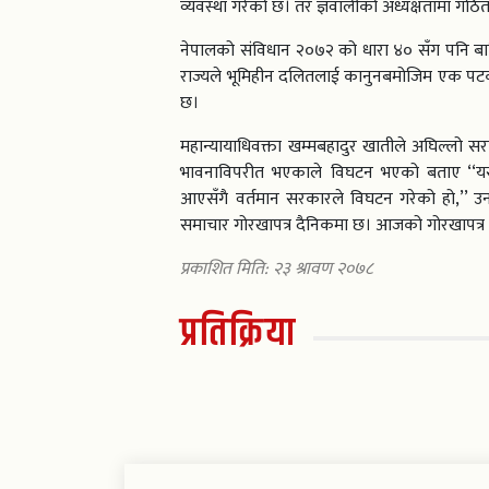
व्यवस्था गरेको छ। तर ज्ञवालीको अध्यक्षतामा ग
नेपालको संविधान २०७२ को धारा ४० सँग पनि बा
राज्यले भूमिहीन दलितलाई कानुनबमोजिम एक पटक 
छ।
महान्यायाधिवक्ता खम्मबहादुर खातीले अघिल्लो स
भावनाविपरीत भएकाले विघटन भएको बताए ‘‘यस
आएसँगै वर्तमान सरकारले विघटन गरेको हो,’’ उनल
समाचार गोरखापत्र दैनिकमा छ। आजको गोरखापत्र
प्रकाशित मिति: २३ श्रावण २०७८
प्रतिक्रिया