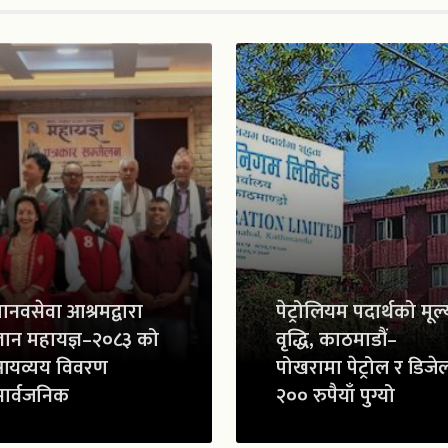
ानवसेवा आश्रमद्वारा
पेट्रोलियम पदार्थको मूल्
्ञान महायज्ञ–२०८३ को
वृद्धि, काठमाडौं–
आयव्यय विवरण
पोखरामा पेट्रोल र डिजे
ार्वजनिक
२०० रुपैयाँ पुग्यो