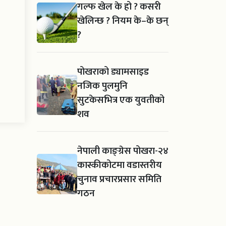
गल्फ खेल के हो ? कसरी
खेलिन्छ ? नियम के–के छन्
?
पोखराको ड्यामसाइड
नजिक पुलमुनि
सुटकेसभित्र एक युवतीको
शव
नेपाली काङ्ग्रेस पोखरा-२४
कास्कीकोटमा वडास्तरीय
चुनाव प्रचारप्रसार समिति
गठन