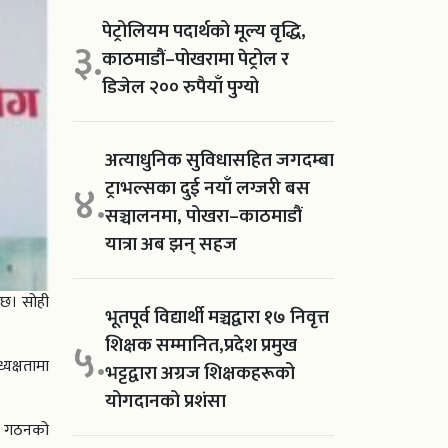
पेट्रोलियम पदार्थको मूल्य वृद्धि,
३.
काठमाडौं–पोखरामा पेट्रोल र
डिजेल २०० रुपैयाँ पुग्यो
अत्याधुनिक सुविधासहित जगदम्बा
ट्राभल्सका दुई नयाँ लग्जरी बस
४.
सञ्चालनमा, पोखरा–काठमाडौं
यात्रा अब झन् सहज
 छ। सोही
भूतपूर्व विद्यार्थी मञ्चद्वारा १७ निवृत्त
शिक्षक सम्मानित,प्रदेश प्रमुख
५.
यक्षतामा
भट्टद्वारा अग्रज शिक्षकहरूको
योगदानको प्रशंसा
ोग गठनको