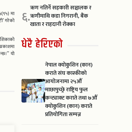
ऋण नतिर्ने सहकारी सञ्चालक र
६.
४(९५) मा
ऋणीमाथि कडा निगरानी, बैंक
ी’ गरेको
खाता र राहदानी रोक्का
देशिकाको
धेरै हेरिएको
्रकाशमा
्छ।’’ यो
नेपाल क्योकुशिन (कान)
कराते संघ कास्कीको
आयोजनामा २५औँ
माछापुच्छ्रे राष्ट्रिय फुल
कन्ट्याक्ट कराते तथा ७औँ
क्योकुशिन (कान) कराते
प्रतियोगिता सम्पन्न