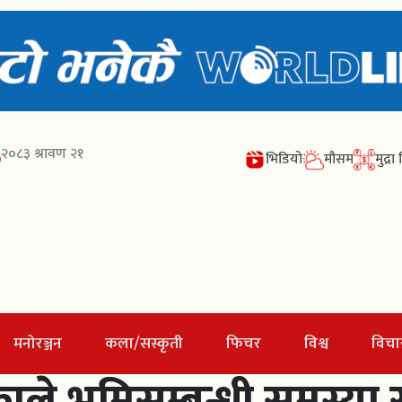
२०८३ श्रावण २१
भिडियो
मौसम
मुद्र
मनोरञ्जन
कला/सस्कृती
फिचर
विश्व
विचा
ाले भूमिसम्बन्धी समस्य