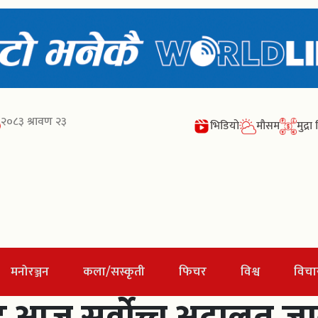
२०८३ श्रावण २३
भिडियो
मौसम
मुद्र
मनोरञ्जन
कला/सस्कृती
फिचर
विश्व
विचा
ध आज सर्वोच्च अदालत जा