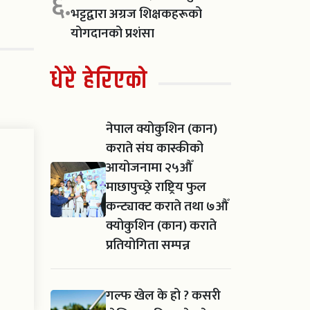
६.
भट्टद्वारा अग्रज शिक्षकहरूको
योगदानको प्रशंसा
धेरै हेरिएको
नेपाल क्योकुशिन (कान)
कराते संघ कास्कीको
आयोजनामा २५औँ
माछापुच्छ्रे राष्ट्रिय फुल
कन्ट्याक्ट कराते तथा ७औँ
क्योकुशिन (कान) कराते
प्रतियोगिता सम्पन्न
गल्फ खेल के हो ? कसरी