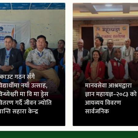
्काउट गठन सँगै
िद्यार्थीमा नयाँ उत्साह,
मानवसेवा आश्रमद्वारा
िन्ध्येश्वरी मा वि मा ड्रेस
ज्ञान महायज्ञ–२०८३ को
ितरण गर्दै जीवन ज्योति
आयव्यय विवरण
ान्ति सहारा केन्द्र
सार्वजनिक