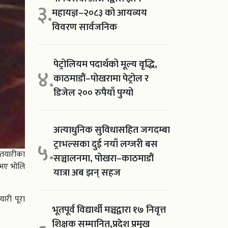
३.
महायज्ञ–२०८३ को आयव्यय
विवरण सार्वजनिक
पेट्रोलियम पदार्थको मूल्य वृद्धि,
४.
काठमाडौं–पोखरामा पेट्रोल र
डिजेल २०० रुपैयाँ पुग्यो
अत्याधुनिक सुविधासहित जगदम्बा
ट्राभल्सका दुई नयाँ लग्जरी बस
५.
 तयारीका
सञ्चालनमा, पोखरा–काठमाडौं
नभए भोलि
यात्रा अब झन् सहज
ारी पूरा
भूतपूर्व विद्यार्थी मञ्चद्वारा १७ निवृत्त
शिक्षक सम्मानित,प्रदेश प्रमुख