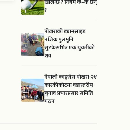
खेलिन्छ ? नियम के–के छन्
?
पोखराको ड्यामसाइड
नजिक पुलमुनि
सुटकेसभित्र एक युवतीको
शव
नेपाली काङ्ग्रेस पोखरा-२४
कास्कीकोटमा वडास्तरीय
चुनाव प्रचारप्रसार समिति
गठन