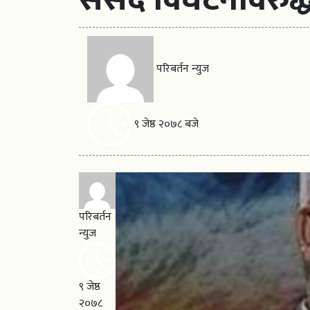
परिबर्तन न्युज
९ जेष्ठ २०७८ बजे
परिबर्तन
न्युज
९ जेष्ठ
२०७८