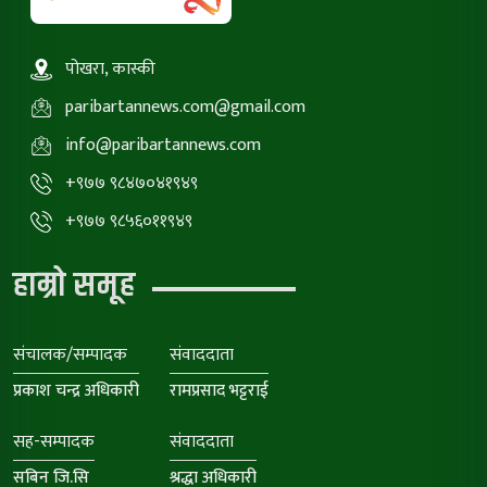
पोखरा, कास्की
paribartannews.com@gmail.com
info@paribartannews.com
+९७७ ९८४७०४१९४९
+९७७ ९८५६०११९४९
हाम्रो समूह
संचालक/सम्पादक
संवाददाता
प्रकाश चन्द्र अधिकारी
रामप्रसाद भट्टराई
सह-सम्पादक
संवाददाता
सबिन जि.सि
श्रद्धा अधिकारी