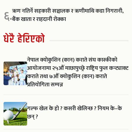
ऋण नतिर्ने सहकारी सञ्चालक र ऋणीमाथि कडा निगरानी,
६.
बैंक खाता र राहदानी रोक्का
धेरै हेरिएको
नेपाल क्योकुशिन (कान) कराते संघ कास्कीको
आयोजनामा २५औँ माछापुच्छ्रे राष्ट्रिय फुल कन्ट्याक्ट
कराते तथा ७औँ क्योकुशिन (कान) कराते
प्रतियोगिता सम्पन्न
गल्फ खेल के हो ? कसरी खेलिन्छ ? नियम के–के
छन् ?