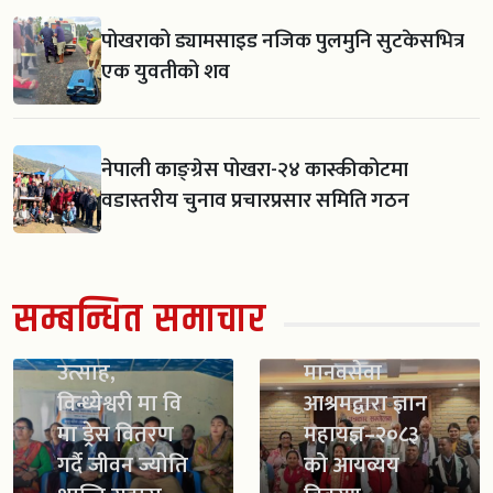
पोखराको ड्यामसाइड नजिक पुलमुनि सुटकेसभित्र
एक युवतीको शव
नेपाली काङ्ग्रेस पोखरा-२४ कास्कीकोटमा
वडास्तरीय चुनाव प्रचारप्रसार समिति गठन
सम्बन्धित समाचार
स्काउट गठन सँगै
विद्यार्थीमा नयाँ
उत्साह,
मानवसेवा
विन्ध्येश्वरी मा वि
आश्रमद्वारा ज्ञान
मा ड्रेस वितरण
महायज्ञ–२०८३
गर्दै जीवन ज्योति
को आयव्यय