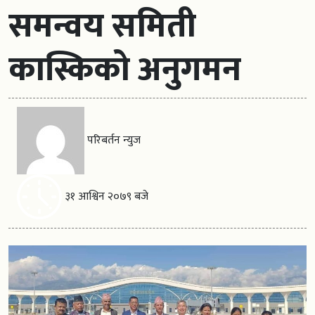
समन्वय समिती
कास्किको अनुगमन
परिबर्तन न्युज
३१ आश्विन २०७९ बजे