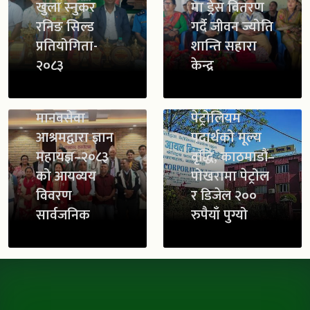
खुला स्नुकर
मा ड्रेस वितरण
रनिङ सिल्ड
गर्दै जीवन ज्योति
प्रतियोगिता-
शान्ति सहारा
२०८३
केन्द्र
मानवसेवा
पेट्रोलियम
आश्रमद्वारा ज्ञान
पदार्थको मूल्य
महायज्ञ–२०८३
वृद्धि, काठमाडौं–
को आयव्यय
पोखरामा पेट्रोल
विवरण
र डिजेल २००
सार्वजनिक
रुपैयाँ पुग्यो