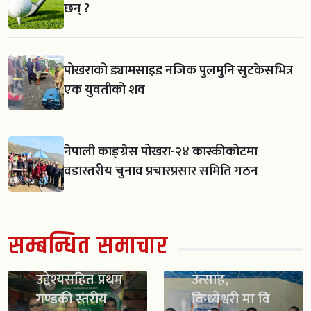
छन् ?
पोखराको ड्यामसाइड नजिक पुलमुनि सुटकेसभित्र
एक युवतीको शव
नेपाली काङ्ग्रेस पोखरा-२४ कास्कीकोटमा
वडास्तरीय चुनाव प्रचारप्रसार समिति गठन
खेलाडीलाई
सम्बन्धित समाचार
व्यावसायिक
स्काउट गठन सँगै
बनाउने
विद्यार्थीमा नयाँ
उद्देश्यसहित प्रथम
उत्साह,
गण्डकी स्तरीय
विन्ध्येश्वरी मा वि