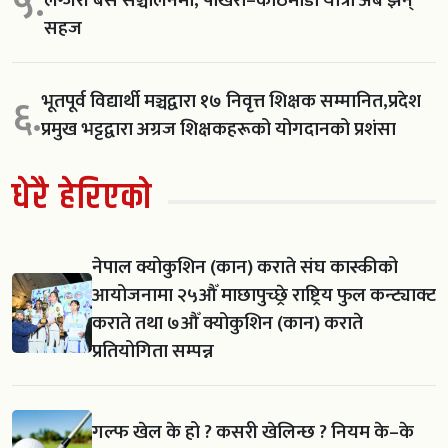
५.
सहज
भूतपूर्व विद्यार्थी मञ्चद्वारा १७ निवृत्त शिक्षक सम्मानित,प्रदेश
६.
प्रमुख भट्टद्वारा अग्रज शिक्षकहरूको योगदानको प्रशंसा
धेरै हेरिएको
नेपाल क्योकुशिन (कान) कराते संघ कास्कीको
आयोजनामा २५औँ माछापुच्छ्रे राष्ट्रिय फुल कन्ट्याक्ट
कराते तथा ७औँ क्योकुशिन (कान) कराते
प्रतियोगिता सम्पन्न
गल्फ खेल के हो ? कसरी खेलिन्छ ? नियम के–के