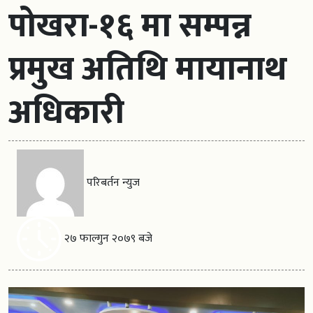
पोखरा-१६ मा सम्पन्न
प्रमुख अतिथि मायानाथ
अधिकारी
परिबर्तन न्युज
२७ फाल्गुन २०७९ बजे