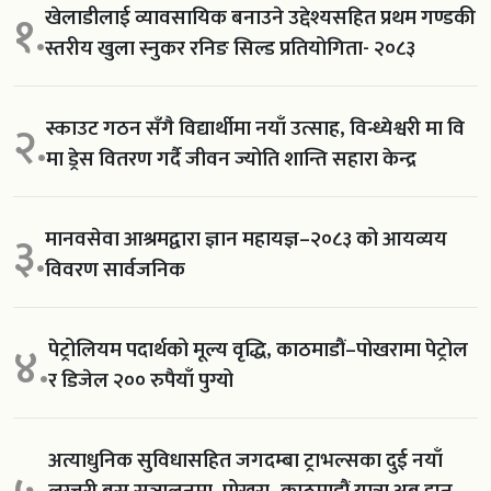
खेलाडीलाई व्यावसायिक बनाउने उद्देश्यसहित प्रथम गण्डकी
१.
स्तरीय खुला स्नुकर रनिङ सिल्ड प्रतियोगिता- २०८३
स्काउट गठन सँगै विद्यार्थीमा नयाँ उत्साह, विन्ध्येश्वरी मा वि
२.
मा ड्रेस वितरण गर्दै जीवन ज्योति शान्ति सहारा केन्द्र
मानवसेवा आश्रमद्वारा ज्ञान महायज्ञ–२०८३ को आयव्यय
३.
विवरण सार्वजनिक
पेट्रोलियम पदार्थको मूल्य वृद्धि, काठमाडौं–पोखरामा पेट्रोल
४.
र डिजेल २०० रुपैयाँ पुग्यो
अत्याधुनिक सुविधासहित जगदम्बा ट्राभल्सका दुई नयाँ
लग्जरी बस सञ्चालनमा, पोखरा–काठमाडौं यात्रा अब झन्