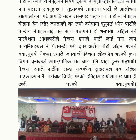
पार्टीका कतिपय नबुझेका विषय दुखेसो र सुझावहरू लिखित रुपमा
पनि पठाउन सक्नुहुन्छ । सुझावको आधारमा पार्टी ले आलोचना
आत्मालोचना गर्दै अगाडि बढन सक्नुपर्छ भन्नुभयो । पार्टीका नेताहरु
घोडामा हैन हिडेर जनताको घर रुपी बगैचामा पुग्नुपर्छ भनेर पार्टीले
केन्द्रीय नेताहरुलाई तल सम्म पठाएको हो भन्नुभयो। अहिले को
परिवेशमा अधिकारीले नेकपा एमाले पार्टी लाई नाम रुपि
कम्युनिष्टहरुले नै घेराबन्दी गरी इतरपक्षसँग घाँटी जोड्न गएको
बताउनुभयो नेकपा एमाले जनताको बिचमा लोकप्रिय भएको कुरा
विगत चुनावको समानुपातिक मत बाट पनि थाहा हुन्छ भन्नुभयो।
नेकपा एमाले पार्टीमा रहदा राजकीय सुखसयल पद प्रतिष्ठा
पाएकाहरुले नै पार्टीबाट विद्रोह गरेको इतिहास हाम्रोसामु छ घाम झैं
छर्लङ्ग भएको बताउनुभयो।