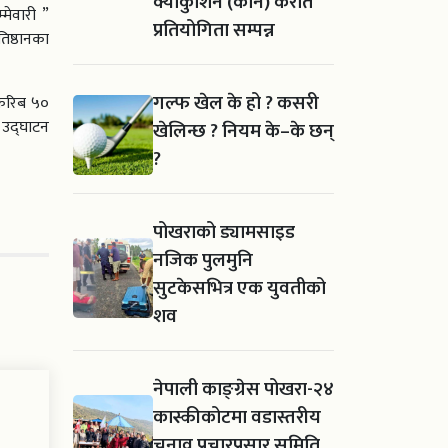
क्योकुशिन (कान) कराते
मेवारी ”
प्रतियोगिता सम्पन्न
िष्ठानका
गल्फ खेल के हो ? कसरी
 करिब ५०
न उद्घाटन
खेलिन्छ ? नियम के–के छन्
?
पोखराको ड्यामसाइड
नजिक पुलमुनि
सुटकेसभित्र एक युवतीको
शव
नेपाली काङ्ग्रेस पोखरा-२४
कास्कीकोटमा वडास्तरीय
चुनाव प्रचारप्रसार समिति