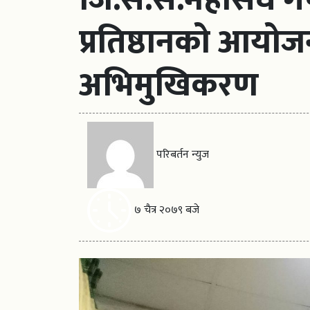
प्रतिष्ठानको आयो
अभिमुखिकरण
परिबर्तन न्युज
७ चैत्र २०७९ बजे