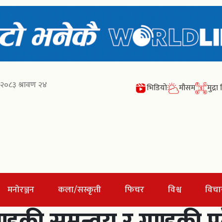
२०८३ श्रावण २४
भिडियो
मौसम
मुद्र
मनोरञ्जन
कला/सस्कृती
फिचर
विश्व
विचा
डकी समन्वय र गण्डकी प्रद