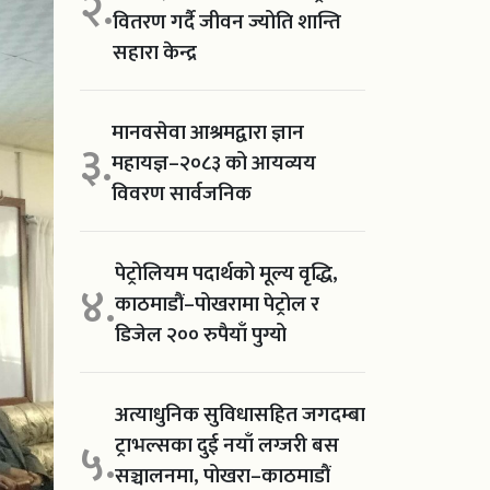
२.
वितरण गर्दै जीवन ज्योति शान्ति
सहारा केन्द्र
मानवसेवा आश्रमद्वारा ज्ञान
३.
महायज्ञ–२०८३ को आयव्यय
विवरण सार्वजनिक
पेट्रोलियम पदार्थको मूल्य वृद्धि,
४.
काठमाडौं–पोखरामा पेट्रोल र
डिजेल २०० रुपैयाँ पुग्यो
अत्याधुनिक सुविधासहित जगदम्बा
ट्राभल्सका दुई नयाँ लग्जरी बस
५.
सञ्चालनमा, पोखरा–काठमाडौं