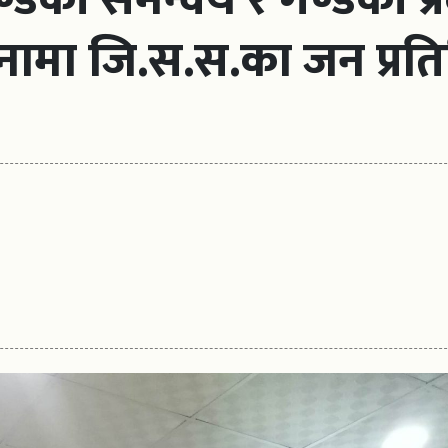
जनामा जि.स.स.का जन प्रत