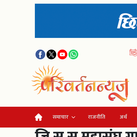
समाचार
राजनीति
अर्थ
जि.स.स.महासंघ गण्