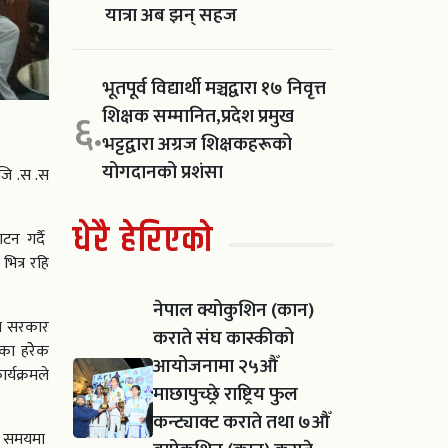
यात्रा अब झन् सहज
भूतपूर्व विद्यार्थी मञ्चद्वारा १७ निवृत्त
शिक्षक सम्मानित,प्रदेश प्रमुख
६.
भट्टद्वारा अग्रज शिक्षकहरूको
योगदानको प्रशंसा
 जि .स .स
धेरै हेरिएको
टन गर्दै
भित्र रहि
नेपाल क्योकुशिन (कान)
मा सरकार
कराते संघ कास्कीको
का हरेेक
आयोजनामा २५औँ
र्यक्रमले
माछापुच्छ्रे राष्ट्रिय फुल
कन्ट्याक्ट कराते तथा ७औँ
्न समयमा