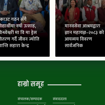
्काउट गठन सँगै
िद्यार्थीमा नयाँ उत्साह,
मानवसेवा आश्रमद्वारा
िन्ध्येश्वरी मा वि मा ड्रेस
ज्ञान महायज्ञ–२०८३ को
ितरण गर्दै जीवन ज्योति
आयव्यय विवरण
ान्ति सहारा केन्द्र
सार्वजनिक
हाम्रो समूह
संचालक/सम्पादक
संवाददाता