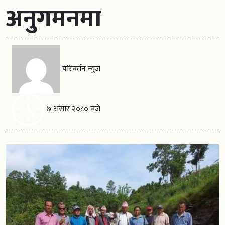
अनुगमनमा
परिबर्तन न्युज
७ असार २०८० बजे