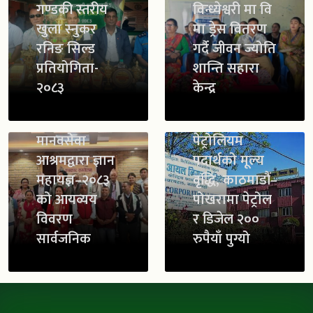
गण्डकी स्तरीय
विन्ध्येश्वरी मा वि
खुला स्नुकर
मा ड्रेस वितरण
रनिङ सिल्ड
गर्दै जीवन ज्योति
प्रतियोगिता-
शान्ति सहारा
२०८३
केन्द्र
मानवसेवा
पेट्रोलियम
आश्रमद्वारा ज्ञान
पदार्थको मूल्य
महायज्ञ–२०८३
वृद्धि, काठमाडौं–
को आयव्यय
पोखरामा पेट्रोल
विवरण
र डिजेल २००
सार्वजनिक
रुपैयाँ पुग्यो