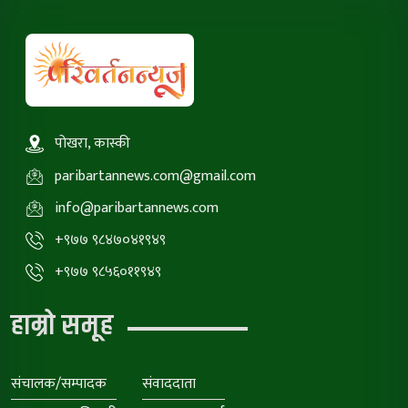
पोखरा, कास्की
paribartannews.com@gmail.com
info@paribartannews.com
+९७७ ९८४७०४१९४९
+९७७ ९८५६०११९४९
हाम्रो समूह
संचालक/सम्पादक
संवाददाता