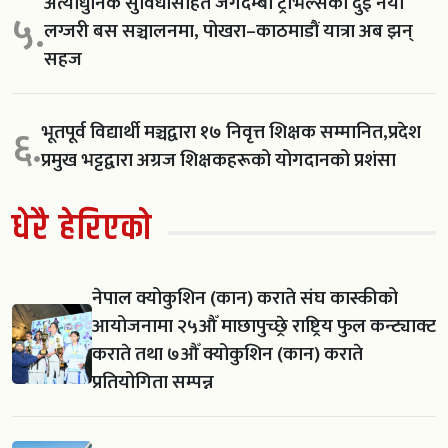
अत्याधुनिक सुविधासहित जगदम्बा ट्राभल्सका दुई नयाँ
५.
लग्जरी बस सञ्चालनमा, पोखरा–काठमाडौं यात्रा अब झन्
सहज
भूतपूर्व विद्यार्थी मञ्चद्वारा १७ निवृत्त शिक्षक सम्मानित,प्रदेश
६.
प्रमुख भट्टद्वारा अग्रज शिक्षकहरूको योगदानको प्रशंसा
धेरै हेरिएको
नेपाल क्योकुशिन (कान) कराते संघ कास्कीको
आयोजनामा २५औँ माछापुच्छ्रे राष्ट्रिय फुल कन्ट्याक्ट
कराते तथा ७औँ क्योकुशिन (कान) कराते
प्रतियोगिता सम्पन्न