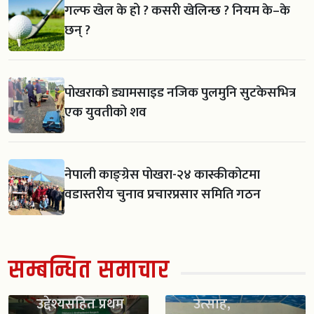
गल्फ खेल के हो ? कसरी खेलिन्छ ? नियम के–के
छन् ?
पोखराको ड्यामसाइड नजिक पुलमुनि सुटकेसभित्र
एक युवतीको शव
नेपाली काङ्ग्रेस पोखरा-२४ कास्कीकोटमा
वडास्तरीय चुनाव प्रचारप्रसार समिति गठन
खेलाडीलाई
सम्बन्धित समाचार
व्यावसायिक
स्काउट गठन सँगै
बनाउने
विद्यार्थीमा नयाँ
उद्देश्यसहित प्रथम
उत्साह,