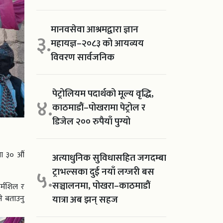
मानवसेवा आश्रमद्वारा ज्ञान
३.
महायज्ञ–२०८३ को आयव्यय
विवरण सार्वजनिक
पेट्रोलियम पदार्थको मूल्य वृद्धि,
४.
काठमाडौं–पोखरामा पेट्रोल र
डिजेल २०० रुपैयाँ पुग्यो
था ३० औं
अत्याधुनिक सुविधासहित जगदम्बा
ट्राभल्सका दुई नयाँ लग्जरी बस
५.
सञ्चालनमा, पोखरा–काठमाडौं
र्मशिल र
यात्रा अब झन् सहज
े बताउनु