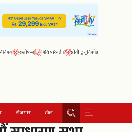
ा विनिमय
राशीफल
मिति परिवर्तन
प्रीती टु युनिकोड
र
रोजगार
खेल
५ औं साधारण सभा