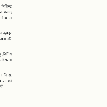
ा बिशिस्ट
्ण प्रसाद
 ने क पा
िम बहादुर
योजना गरि
 ,दित्तिय
न परिसरमा
 । बि. स.
ि .स .को
यो ।