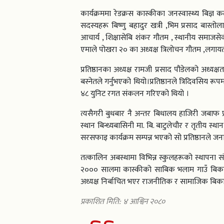
कार्यक्रममा रेडक्रस कास्कीका जनस्वास्थ्य बिज्ञ क
सदस्यहरू बिष्णु बहादुर खत्री ,भिम प्रसाद बास्तोल
आचार्य , शिक्षासेबि शंकर गौतम , स्थानीय समाजसे
एमाले पोखरा २० का अध्यक्ष त्रिलोचन गौतम ,लगायतल
प्रतिष्ठानका अध्यक्ष रामजी प्रसाद पौडेलको अध्यक्ष
बस्नेतले गर्नुभएको थियो।प्रतिष्ठानले त्रिदिवसिय
४८ युनिट रगत संकलन गरिएको थियो ।
त्यसैगरी बुधबार नै अन्तर बिधालय हाजिरी जबाफ प्र
स्थान बिन्ध्यबासिनी मा. बि. बाटुलेचौर र तृतीय स्
सरसफाइ कार्यक्रम सम्पन्न भएको सो प्रतिष्ठानले 
तत्कालिन अबस्थामा विभिन्न स्कुलहरूको स्थापना संगै
२००० सालमा कास्कीको साबिक भलाम गाउँ बिकास 
अध्यक्ष निर्बाचित भएर राजनीतिक र सामाजिक बिकासम
प्रकाशित मिति: ४ आश्विन २०८०