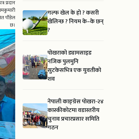
्र प्रदान
रामकुमारी
गल्फ खेल के हो ? कसरी
मित पौडेल
खेलिन्छ ? नियम के–के छन्
।
?
पोखराको ड्यामसाइड
नजिक पुलमुनि
सुटकेसभित्र एक युवतीको
शव
नेपाली काङ्ग्रेस पोखरा-२४
कास्कीकोटमा वडास्तरीय
चुनाव प्रचारप्रसार समिति
गठन