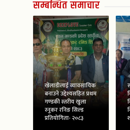
सम्बन्धित समाचार
खेलाडीलाई व्यावसायिक
स
बनाउने उद्देश्यसहित प्रथम
व
गण्डकी स्तरीय खुला
व
स्नुकर रनिङ सिल्ड
व
प्रतियोगिता- २०८३
श