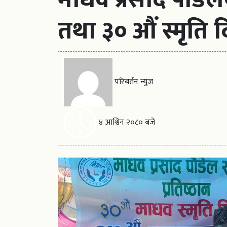
तथा ३० औं स्मृति द
परिबर्तन न्युज
४ आश्विन २०८० बजे