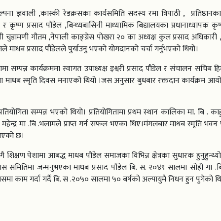
ल्पना ज्ञवाली ,कास्की रेडक्रसका कार्यसमिति सदस्य रमा त्रिपाठी , प्रतिष्ठानक
ा र कृष्ण प्रसाद पौडेल ,बिन्ध्यबासिनी माध्यामिक बिद्यालयका प्रधानाध्यापक कृष
वी चुडामणी गौतम ,नेपाली काङ्ग्रेस पोखरा २० का अध्यक्ष कुल प्रसाद अधिकारी ,
े माधब प्रसाद पौडेलले पुर्याउनु भएको योगदानको चर्चा गर्नुभएको थियो।
तामा सम्पन्न कार्यक्रममा स्वागत उपाध्यक्ष इश्वरी प्रसाद पौडेल र संचालन सचिब ह
 रूपमा माधब स्मृति दिवस मनाएको थियो ।जस अनुसार बुधबार रक्तदान कार्यक्रम आ
तियोगिता सम्पन्न भएको थियो। प्रतियोगितामा प्रथम स्थान कालिका मा. बि . काहु
थान महेन्द्र मा .बि .भलामले प्राप्त गर्न सफल भएका थिए।मंगलबार माधब स्मृति भव
जनाएको छ।
 शिक्षण पेशामा आबद्ध माधब पौडेल समाजका विभिन्न क्षेत्रका सुधारक हुनुहुन्थ्यो
समितिमा जन्मनुभएका माधब प्रसाद पौडेल बि. स. २०४९ सालमा सोही गा .ब
ा काम गर्दा गर्दै बि. स .२०५० सालमा ५० बर्षको अल्पायुमै निधन हुन पुगेको थि