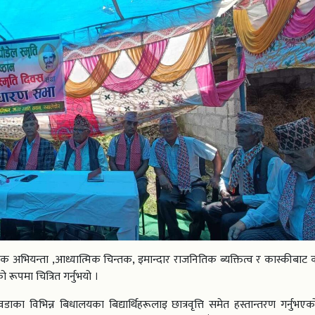
क अभियन्ता ,आध्यात्मिक चिन्तक, इमान्दार राजनितिक ब्यक्तित्व र कास्कीबाट क
रूपमा चित्रित गर्नुभयो ।
्त वडाका विभिन्न बिधालयका बिद्यार्थिहरूलाइ छात्रवृत्ति समेत हस्तान्तरण गर्नुभए