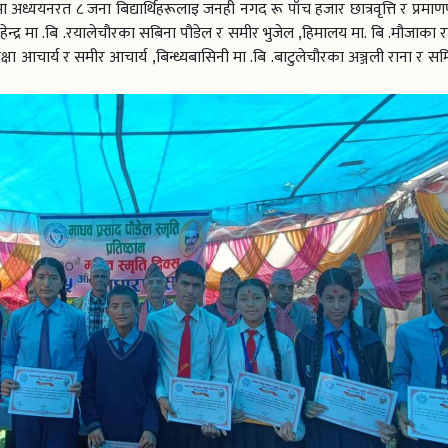
० मा अध्ययनरत ८ जना बिद्यार्थिहरूलाइ जनही नगद रू पाँच हजार छात्रवृत्ति र प्रमाणपत
ूमा महेन्द्र मा .बि .रयालेचौरका सबिना पौडेल र समीर भुजेल ,हिमालय मा. बि .मौजाका 
क्षा आचार्य र समीर आचार्य ,बिन्ध्यबासिनी मा .बि .बाटुलेचौरका अञ्जली राना र स
भएको छ