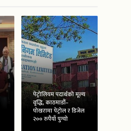
पेट्रोलियम पदार्थको मूल्य
वृद्धि, काठमाडौं–
पोखरामा पेट्रोल र डिजेल
२०० रुपैयाँ पुग्यो