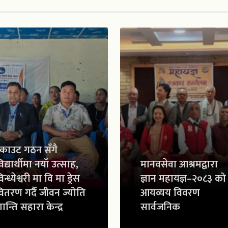
्काउट गठन सँगै
िद्यार्थीमा नयाँ उत्साह,
मानवसेवा आश्रमद्वारा
िन्ध्येश्वरी मा वि मा ड्रेस
ज्ञान महायज्ञ–२०८३ को
ितरण गर्दै जीवन ज्योति
आयव्यय विवरण
ान्ति सहारा केन्द्र
सार्वजनिक