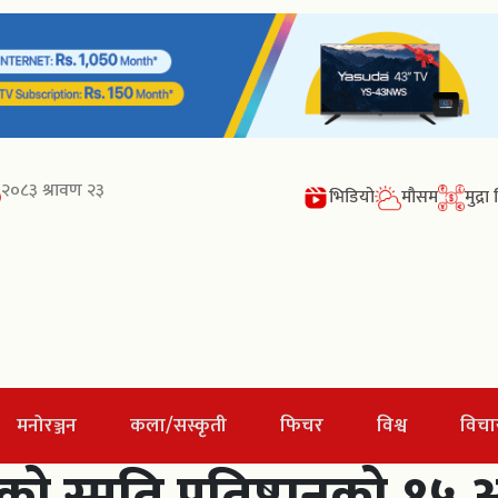
२०८३ श्रावण २३
भिडियो
मौसम
मुद्र
मनोरञ्जन
कला/सस्कृती
फिचर
विश्व
विचा
को स्मृति प्रतिष्ठानको १