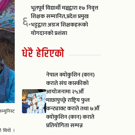
भूतपूर्व विद्यार्थी मञ्चद्वारा १७ निवृत्त
शिक्षक सम्मानित,प्रदेश प्रमुख
६.
भट्टद्वारा अग्रज शिक्षकहरूको
योगदानको प्रशंसा
धेरै हेरिएको
नेपाल क्योकुशिन (कान)
कराते संघ कास्कीको
आयोजनामा २५औँ
माछापुच्छ्रे राष्ट्रिय फुल
कन्ट्याक्ट कराते तथा ७औँ
म्युनिस्ट
क्योकुशिन (कान) कराते
प्रतियोगिता सम्पन्न
को थियो ।