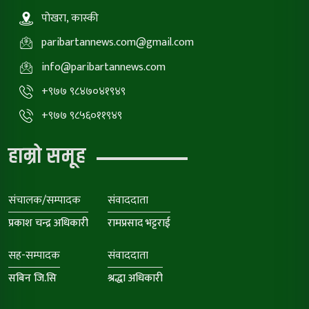
पोखरा, कास्की
paribartannews.com@gmail.com
info@paribartannews.com
+९७७ ९८४७०४१९४९
+९७७ ९८५६०११९४९
हाम्रो समूह
संचालक/सम्पादक
संवाददाता
प्रकाश चन्द्र अधिकारी
रामप्रसाद भट्टराई
सह-सम्पादक
संवाददाता
सबिन जि.सि
श्रद्धा अधिकारी