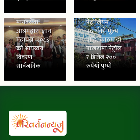
मानवसेवा
पेट्रोलियम
आश्रमद्वारा ज्ञान
पदार्थको मूल्य
महायज्ञ–२०८३
वृद्धि, काठमाडौं–
को आयव्यय
पोखरामा पेट्रोल
विवरण
र डिजेल २००
सार्वजनिक
रुपैयाँ पुग्यो