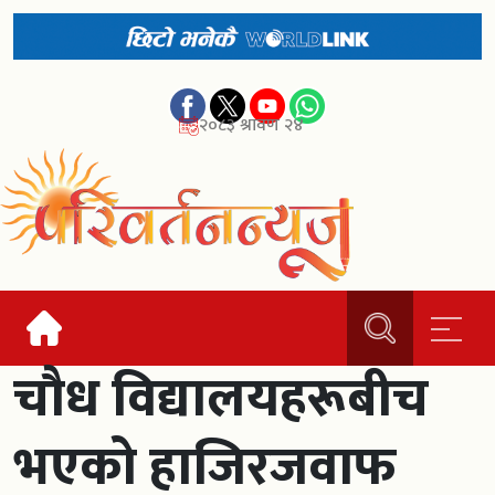
२०८३ श्रावण २४
चौध विद्यालयहरूबीच
भएको हाजिरजवाफ