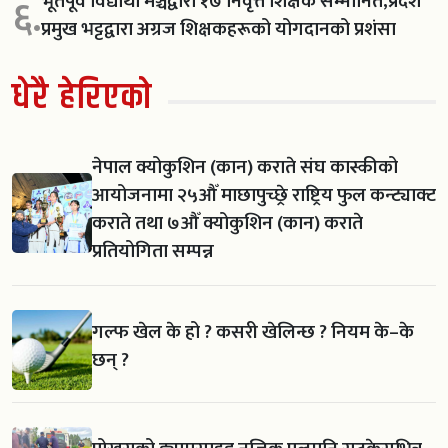
भूतपूर्व विद्यार्थी मञ्चद्वारा १७ निवृत्त शिक्षक सम्मानित,प्रदेश
६.
प्रमुख भट्टद्वारा अग्रज शिक्षकहरूको योगदानको प्रशंसा
धेरै हेरिएको
नेपाल क्योकुशिन (कान) कराते संघ कास्कीको
आयोजनामा २५औँ माछापुच्छ्रे राष्ट्रिय फुल कन्ट्याक्ट
कराते तथा ७औँ क्योकुशिन (कान) कराते
प्रतियोगिता सम्पन्न
गल्फ खेल के हो ? कसरी खेलिन्छ ? नियम के–के
छन् ?