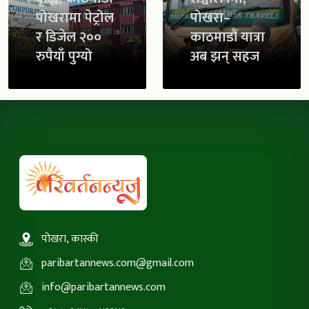
पोखरामा पेट्रोल
पोखरा–
र डिजेल २००
काठमाडौं यात्रा
रुपैयाँ पुग्यो
अब झन् सहज
पोखरा, कास्की
paribartannews.com@gmail.com
info@paribartannews.com