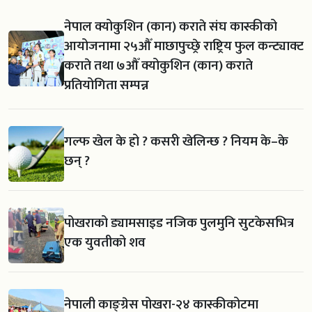
नेपाल क्योकुशिन (कान) कराते संघ कास्कीको
आयोजनामा २५औँ माछापुच्छ्रे राष्ट्रिय फुल कन्ट्याक्ट
कराते तथा ७औँ क्योकुशिन (कान) कराते
प्रतियोगिता सम्पन्न
गल्फ खेल के हो ? कसरी खेलिन्छ ? नियम के–के
छन् ?
पोखराको ड्यामसाइड नजिक पुलमुनि सुटकेसभित्र
एक युवतीको शव
नेपाली काङ्ग्रेस पोखरा-२४ कास्कीकोटमा