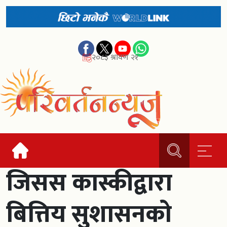
२०८३ श्रावण २१
जिसस कास्कीद्वारा
बित्तिय सुशासनको