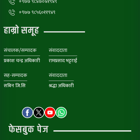
+९७७ ९८४७०४१९४९
+९७७ ९८५६०११९४९
हाम्रो समूह
संचालक/सम्पादक
संवाददाता
प्रकाश चन्द्र अधिकारी
रामप्रसाद भट्टराई
सह-सम्पादक
संवाददाता
सबिन जि.सि
श्रद्धा अधिकारी
फेसबुक पेज