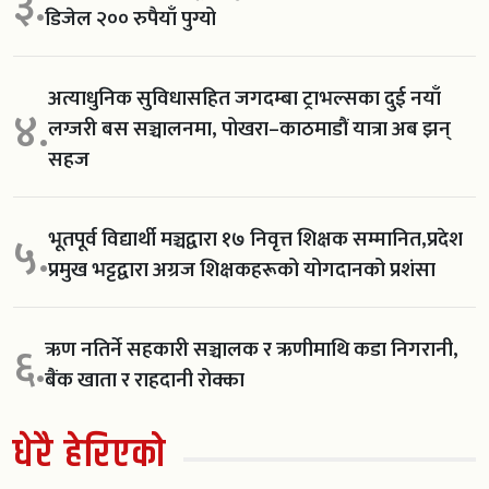
३.
डिजेल २०० रुपैयाँ पुग्यो
अत्याधुनिक सुविधासहित जगदम्बा ट्राभल्सका दुई नयाँ
४.
लग्जरी बस सञ्चालनमा, पोखरा–काठमाडौं यात्रा अब झन्
सहज
भूतपूर्व विद्यार्थी मञ्चद्वारा १७ निवृत्त शिक्षक सम्मानित,प्रदेश
५.
प्रमुख भट्टद्वारा अग्रज शिक्षकहरूको योगदानको प्रशंसा
ऋण नतिर्ने सहकारी सञ्चालक र ऋणीमाथि कडा निगरानी,
६.
बैंक खाता र राहदानी रोक्का
धेरै हेरिएको