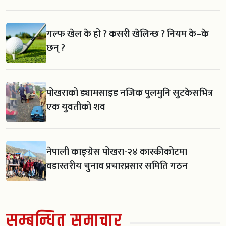
गल्फ खेल के हो ? कसरी खेलिन्छ ? नियम के–के
छन् ?
पोखराको ड्यामसाइड नजिक पुलमुनि सुटकेसभित्र
एक युवतीको शव
नेपाली काङ्ग्रेस पोखरा-२४ कास्कीकोटमा
वडास्तरीय चुनाव प्रचारप्रसार समिति गठन
सम्बन्धित समाचार
स्काउट गठन सँगै