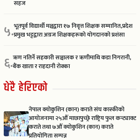
सहज
भूतपूर्व विद्यार्थी मञ्चद्वारा १७ निवृत्त शिक्षक सम्मानित,प्रदेश
५.
प्रमुख भट्टद्वारा अग्रज शिक्षकहरूको योगदानको प्रशंसा
ऋण नतिर्ने सहकारी सञ्चालक र ऋणीमाथि कडा निगरानी,
६.
बैंक खाता र राहदानी रोक्का
धेरै हेरिएको
नेपाल क्योकुशिन (कान) कराते संघ कास्कीको
आयोजनामा २५औँ माछापुच्छ्रे राष्ट्रिय फुल कन्ट्याक्ट
कराते तथा ७औँ क्योकुशिन (कान) कराते
प्रतियोगिता सम्पन्न