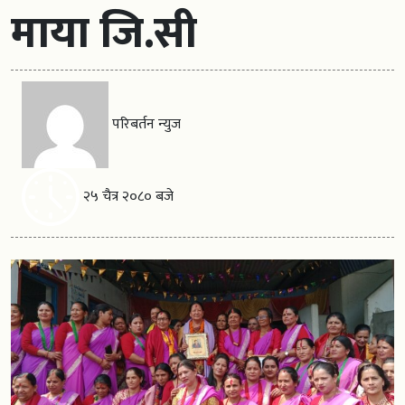
माया जि.सी
परिबर्तन न्युज
२५ चैत्र २०८० बजे