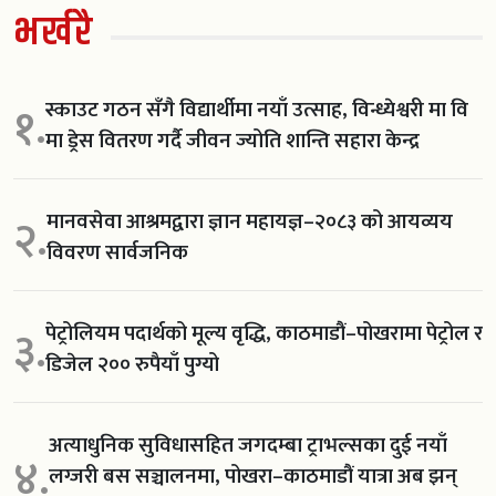
भर्खरै
स्काउट गठन सँगै विद्यार्थीमा नयाँ उत्साह, विन्ध्येश्वरी मा वि
१.
मा ड्रेस वितरण गर्दै जीवन ज्योति शान्ति सहारा केन्द्र
मानवसेवा आश्रमद्वारा ज्ञान महायज्ञ–२०८३ को आयव्यय
२.
विवरण सार्वजनिक
पेट्रोलियम पदार्थको मूल्य वृद्धि, काठमाडौं–पोखरामा पेट्रोल र
३.
डिजेल २०० रुपैयाँ पुग्यो
अत्याधुनिक सुविधासहित जगदम्बा ट्राभल्सका दुई नयाँ
४.
लग्जरी बस सञ्चालनमा, पोखरा–काठमाडौं यात्रा अब झन्