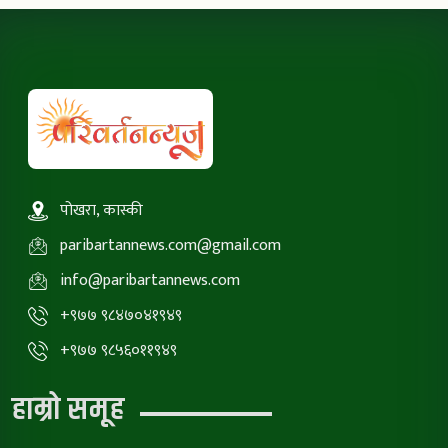
पोखरा, कास्की
paribartannews.com@gmail.com
info@paribartannews.com
+९७७ ९८४७०४१९४९
+९७७ ९८५६०११९४९
हाम्रो समूह