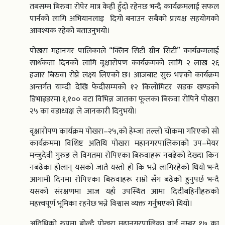
तबसम्म बिरुवा रोपेर मात्र केही हुँदो रहेनछ भन्दै कार्यक्रमलाई सफल
पार्नको लागि अभियानलाइ दिगो बनाउन सबैको प्रत्यक्ष सहयोगको
आवश्यक रहेको बताउनुभयो।
पोखरा महानगर पालिकाले “क्लिन सिटी ग्रीन सिटी” कार्यक्रमलाई
सार्थकता दिनको लागि वृक्षारोपण कार्यक्रमको लागि २ लाख २६
हजार बिरुवा रोप्ने लक्ष्य लिएको छ। आजबाट सुरु भएको कार्यक्रम
अन्तर्गत याम्दी देखि फेदीसम्मको १२ किलोमिटर सडक खण्डको
डिभाइडरमा १,१०० वटा विभिन्न जातका फूलका बिरुवा रोपिने पोखरा
२५ का वडाध्यक्ष ले जानकारी दिनुभयो।
वृक्षारोपण कार्यक्रम पोखरा–२५,को हेम्जा तल्लो चोकमा गरिएको सो
कार्यक्रममा विशिष्ट अतिथि पोखरा महानगरपालिकाको उप–मेयर
मन्जुदेवी गुरुङ ले विगतमा रोपिएका बिरुवाहरू नबढेको देख्दा किन
नबढेका होलान् यसको जातै यस्तो हो कि भन्ने लागिरहेको थियो भन्दै
आगामी दिनमा रोपिएका बिरुवाहरू राम्रो सँग बढेको हुनुपर्छ भन्दै
यसको संरक्षणमा आज यहाँ उपस्थित आमा दिदीबहिनीहरुको
महत्त्वपूर्ण भूमिका रहनेछ भन्ने विश्वास व्यक्त गर्नुभएको थियो।
अतिथिको रुपमा बोल्दै पोखरा महानगरपालिका वार्ड नम्बर १७ का