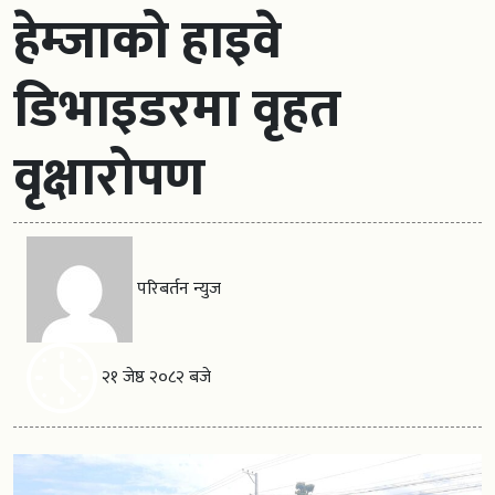
हेम्जाको हाइवे
डिभाइडरमा वृहत
वृक्षारोपण
परिबर्तन न्युज
२१ जेष्ठ २०८२ बजे