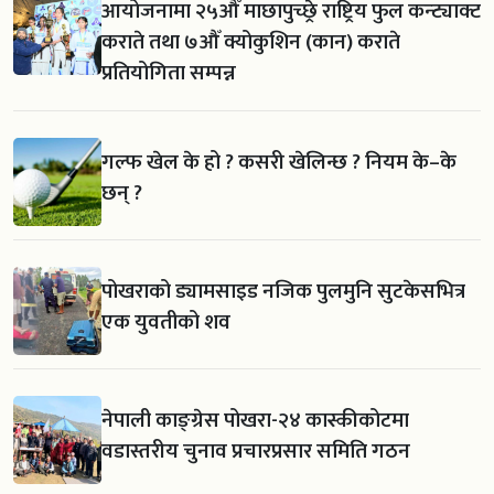
आयोजनामा २५औँ माछापुच्छ्रे राष्ट्रिय फुल कन्ट्याक्ट
कराते तथा ७औँ क्योकुशिन (कान) कराते
प्रतियोगिता सम्पन्न
गल्फ खेल के हो ? कसरी खेलिन्छ ? नियम के–के
छन् ?
पोखराको ड्यामसाइड नजिक पुलमुनि सुटकेसभित्र
एक युवतीको शव
नेपाली काङ्ग्रेस पोखरा-२४ कास्कीकोटमा
वडास्तरीय चुनाव प्रचारप्रसार समिति गठन