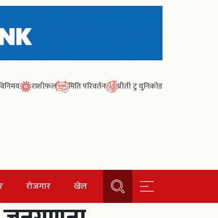
ा विनिमय
राशीफल
मिति परिवर्तन
प्रीती टु युनिकोड
र
रोजगार
खेल
को जनगणना