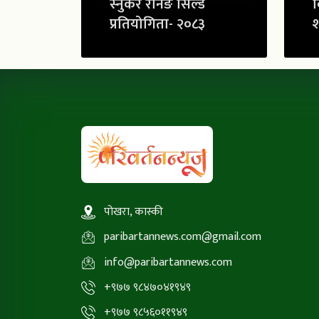
स्नुकर रनिङ सिल्ड
व
प्रतियोगिता- २०८३
श
पोखरा, कास्की
paribartannews.com@gmail.com
info@paribartannews.com
+९७७ ९८४७०४१९४९
+९७७ ९८५६०११९४९