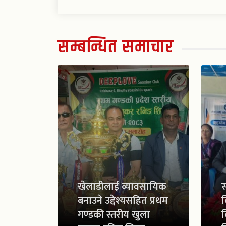
सम्बन्धित समाचार
खेलाडीलाई व्यावसायिक
स
बनाउने उद्देश्यसहित प्रथम
व
गण्डकी स्तरीय खुला
व