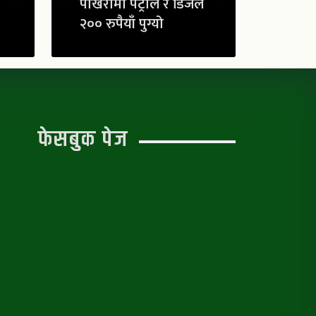
पोखरामा पेट्रोल र डिजेल
२०० रुपैयाँ पुग्यो
फेसबुक पेज