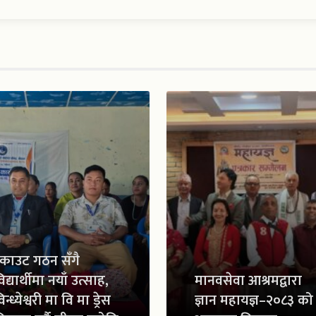
्काउट गठन सँगै
िद्यार्थीमा नयाँ उत्साह,
मानवसेवा आश्रमद्वारा
िन्ध्येश्वरी मा वि मा ड्रेस
ज्ञान महायज्ञ–२०८३ को