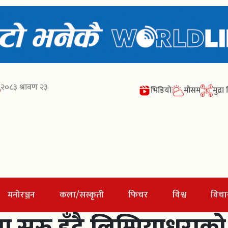
२०८३ श्रावण २३
भिडियो
मौसम
मुद्र
मनोरञ्जन
कला/सस्कृती
फिचर
विश्व
विचा
सुरु हुँदै,लिम्पियाधुरा