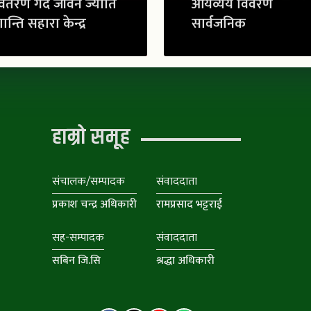
ितरण गर्दै जीवन ज्योति
आयव्यय विवरण
ान्ति सहारा केन्द्र
सार्वजनिक
हाम्रो समूह
संचालक/सम्पादक
संवाददाता
प्रकाश चन्द्र अधिकारी
रामप्रसाद भट्टराई
सह-सम्पादक
संवाददाता
सबिन जि.सि
श्रद्धा अधिकारी