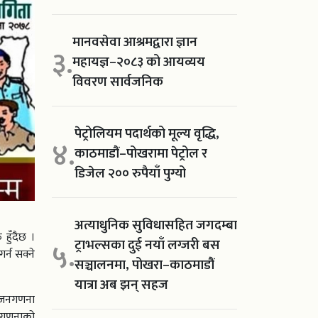
मानवसेवा आश्रमद्वारा ज्ञान
३.
महायज्ञ–२०८३ को आयव्यय
विवरण सार्वजनिक
पेट्रोलियम पदार्थको मूल्य वृद्धि,
४.
काठमाडौं–पोखरामा पेट्रोल र
डिजेल २०० रुपैयाँ पुग्यो
अत्याधुनिक सुविधासहित जगदम्बा
हुँदैछ ।
ट्राभल्सका दुई नयाँ लग्जरी बस
५.
्न सक्ने
सञ्चालनमा, पोखरा–काठमाडौं
यात्रा अब झन् सहज
ाट जनगणना
र गणनाको