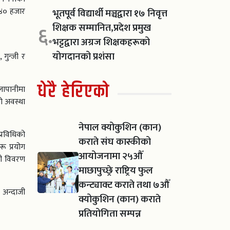
 ४० हजार
भूतपूर्व विद्यार्थी मञ्चद्वारा १७ निवृत्त
शिक्षक सम्मानित,प्रदेश प्रमुख
६.
भट्टद्वारा अग्रज शिक्षकहरूको
योगदानको प्रशंसा
गुन्जी र
धेरै हेरिएको
लापानीमा
ो अवस्था
नेपाल क्योकुशिन (कान)
्रविधिको
कराते संघ कास्कीको
रू प्रयोग
आयोजनामा २५औँ
ती विवरण
माछापुच्छ्रे राष्ट्रिय फुल
कन्ट्याक्ट कराते तथा ७औँ
 अन्दाजी
क्योकुशिन (कान) कराते
प्रतियोगिता सम्पन्न