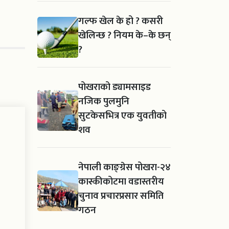
गल्फ खेल के हो ? कसरी
खेलिन्छ ? नियम के–के छन्
?
पोखराको ड्यामसाइड
नजिक पुलमुनि
सुटकेसभित्र एक युवतीको
शव
नेपाली काङ्ग्रेस पोखरा-२४
कास्कीकोटमा वडास्तरीय
चुनाव प्रचारप्रसार समिति
गठन