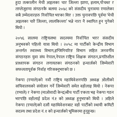
हुदा तत्कालीन मेची अञ्चलका चार जिल्ला झापा, इलाम,पाँचथर र
ताप्लेजुङमा संगठनकै बलमा २०४८ को संसदीय चुनावमा एमालेका
सबै उम्मेदवारहरु निर्वाचित भएका थिए । उक्त चुनावपछि पूर्वमा ‘मेची
अञ्चलका चारै जिल्ला, लालकिल्ला’ भन्ने नारा नै स्थापित हुन पुगेको
थियो ।
२०५६ सालमा राष्ट्रियसभा सदस्यमा निर्वाचित भएर संसदीय
अनुभवको पहिलो यात्रा थियो । २०५८ मा पार्टीको केन्द्रीय विभाग
अन्तर्गत स्वास्थ्य विभाग,इन्जिनियरिङ विभाग सहित जनवर्गीय
संगठनहरु युवा संघ नेपाल,नेपाल राष्ट्रिय शिक्षक संगठन,प्रगतिशील
प्राध्यापक संगठन लगायतका संगठनको इन्चार्जको जिम्मेवारी
सफलतापूर्वक निर्वाह गरिसक्नुभएको छ ।
नेकपा (एमाले)को नवौं राष्ट्रिय महाधिवेशनपछि अध्यक्ष ओलीको
सचिवालयको संयोजन गर्ने जिम्मेवारी समेत वहाँलाइ थियो । नेकपा
(एमाले) र नेकपा (माओवादी केन्द्र)बीच पार्टी एकता भइ नेकपा गठन
भएपछि वहाँलाई प्रदेश नं.१ को अध्यक्ष हुनुभएको थियोे । अहिले
नेकपा (एमाले)को दसौं महाधिवेशनबाट वहाँ पार्टीको स्थायी कमिटी
सदस्य तथा प्रदेश नं. १ को इन्चार्जको भूमिकामा हुनुहुन्छ।