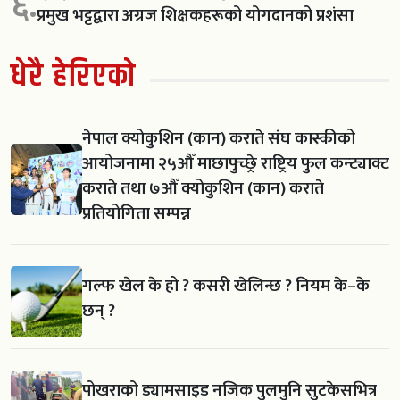
६.
प्रमुख भट्टद्वारा अग्रज शिक्षकहरूको योगदानको प्रशंसा
धेरै हेरिएको
नेपाल क्योकुशिन (कान) कराते संघ कास्कीको
आयोजनामा २५औँ माछापुच्छ्रे राष्ट्रिय फुल कन्ट्याक्ट
कराते तथा ७औँ क्योकुशिन (कान) कराते
प्रतियोगिता सम्पन्न
गल्फ खेल के हो ? कसरी खेलिन्छ ? नियम के–के
छन् ?
पोखराको ड्यामसाइड नजिक पुलमुनि सुटकेसभित्र