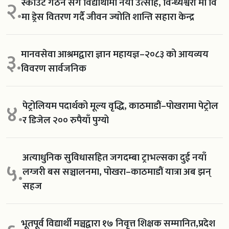
स्काउट गठन सँगै विद्यार्थीमा नयाँ उत्साह, विन्ध्येश्वरी मा वि
२.
मा ड्रेस वितरण गर्दै जीवन ज्योति शान्ति सहारा केन्द्र
मानवसेवा आश्रमद्वारा ज्ञान महायज्ञ–२०८३ को आयव्यय
३.
विवरण सार्वजनिक
पेट्रोलियम पदार्थको मूल्य वृद्धि, काठमाडौं–पोखरामा पेट्रोल
४.
र डिजेल २०० रुपैयाँ पुग्यो
अत्याधुनिक सुविधासहित जगदम्बा ट्राभल्सका दुई नयाँ
५.
लग्जरी बस सञ्चालनमा, पोखरा–काठमाडौं यात्रा अब झन्
सहज
भूतपूर्व विद्यार्थी मञ्चद्वारा १७ निवृत्त शिक्षक सम्मानित,प्रदेश