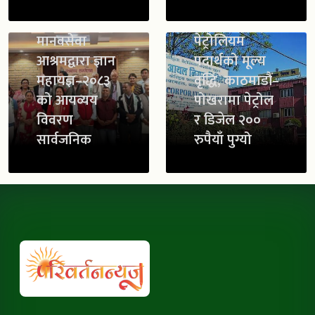
मानवसेवा
पेट्रोलियम
आश्रमद्वारा ज्ञान
पदार्थको मूल्य
महायज्ञ–२०८३
वृद्धि, काठमाडौं–
को आयव्यय
पोखरामा पेट्रोल
विवरण
र डिजेल २००
सार्वजनिक
रुपैयाँ पुग्यो