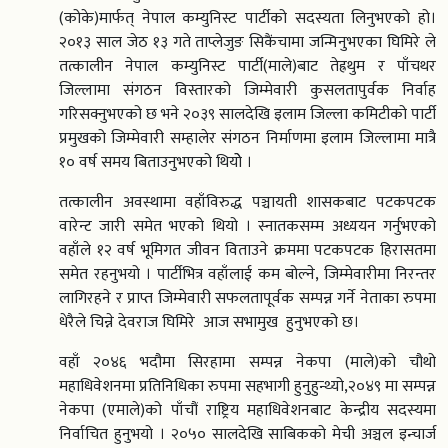
(कोके)मार्फत् नेपाल कम्युनिस्ट पार्टीको सदस्यता लिनुभएको हो।
२०१३ साल जेठ १३ गते ताप्लेजुङ सिकैंचामा जन्मिनुभएका घिमिरे ले
तत्कालीन नेपाल कम्युनिस्ट पार्टी(माले)बाट तेह्रथुम र पाँचथर
जिल्लामा संगठन विस्तारको जिम्मेवारी कुसलतापुर्वक निर्वाह
गरिसक्नुभएको छ भने २०३९ सालदेखि इलाम जिल्ला कमिटीको पार्टी
प्रमुखको जिम्मेवारी सम्हालेर संगठन निर्माणमा इलाम जिल्लामा मात्रै
१० वर्ष समय बिताउनुभएको थियोे ।
तत्कालीन अवस्थामा वहाँविरुद्ध पञ्चायती शासकबाट पटकपटक
वारेन्ट जारी समेत भएको थियो । स्नातकसम्म अध्ययन गर्नुभएको
वहाँले १२ वर्ष भूमिगत जीवन विताउने क्रममा पटकपटक हिरासतमा
समेत रहनुभयो । पार्टीभित्र वहाँलाई कम बोल्ने, जिम्मेवारीमा निरन्तर
लागिरहने र प्राप्त जिम्मेवारी सफलतापूर्वक सम्पन्न गर्ने नेताका रुपमा
धेरैले चिन्ने देवराज घिमिरे आज सभामुख हुनुभएको छ।
वहाँ २०४६ भदौमा सिरहामा सम्पन्न नेकपा (माले)को चौथो
महाधिवेशनमा प्रतिनिधिका रुपमा सहभागी हुनुहुन्थ्यो,२०४९ मा सम्पन्न
नेकपा (एमाले)को पाँचौं राष्ट्रिय महाधिवेशनबाट केन्द्रीय सदस्यमा
निर्वाचित हुनुभयो । २०५० सालदेखि साबिकको मेची अञ्चल इन्चार्ज