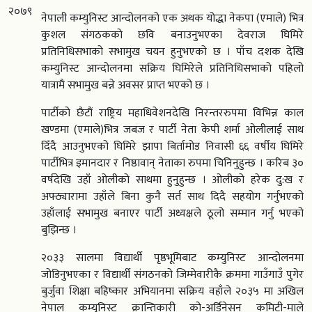
२०७९
नेपाली कम्युनिस्ट आन्दोलनको एक अथक योद्धा नेकपा (एमाले) भित्र
कुशल संगठकको छवि बनाउनुभएका देवराज घिमिरे
प्रतिनिधिसभाको सभामुख चयन हुनुभएको छ । पाँच दशक देखि
कम्युनिस्ट आन्दोलनमा सक्रिय घिमिरेले प्रतिनिधिसभाको पहिलो
यात्रामै सभामुख बन्ने अवसर प्राप्त भएको छ ।
पार्टीको छैटौं राष्ट्रिय महाधिवेशनदेखि निरन्तररुपमा विभिन्न काल
खण्डमा (एमाले)भित्र जबज र पार्टी नेता केपी शर्मा ओलीलाई साथ
दिँदै आउनुभएको घिमिरे झापा बिर्तामोड निवासी ६६ वर्षीय घिमिरे
पार्टीभित्र इमानदार र निष्ठावान् नेताका रुपमा चिनिनुहुन्छ । करिब ३०
वर्षदेखि उहाँ ओलीको साथमा हुनुहुन्छ । ओलीको हरेक दु:ख र
अफ्ठ्यारामा उहाँले बिना कुनै सर्त साथ दिदै सहयोग गर्नुभएको
उहाँलाई सभामुख बनाएर पार्टी अध्यक्षले ठूलो सम्मान गर्नु भएको
बुझिन्छ ।
२०३३ सालमा विद्यार्थी पृष्ठभूमिबाट कम्युनिस्ट आन्दोलनमा
जोडिनुभएका र विद्यार्थी संगठनको जिम्मेवारीकै क्रममा गाउँगाउँ पुगेर
बुर्जुवा शिक्षा बहिष्कार अभियानमा सक्रिय वहाँले २०३५ मा अखिल
नेपाल कम्युनिस्ट क्रान्तिकारी को-अर्डिनेसन कमिटी-माले