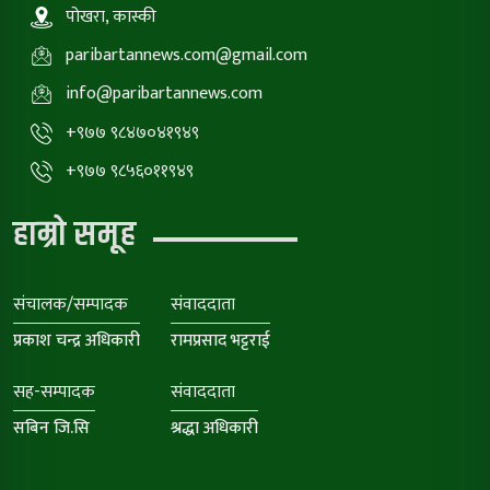
पोखरा, कास्की
paribartannews.com@gmail.com
info@paribartannews.com
+९७७ ९८४७०४१९४९
+९७७ ९८५६०११९४९
हाम्रो समूह
संचालक/सम्पादक
संवाददाता
प्रकाश चन्द्र अधिकारी
रामप्रसाद भट्टराई
सह-सम्पादक
संवाददाता
सबिन जि.सि
श्रद्धा अधिकारी