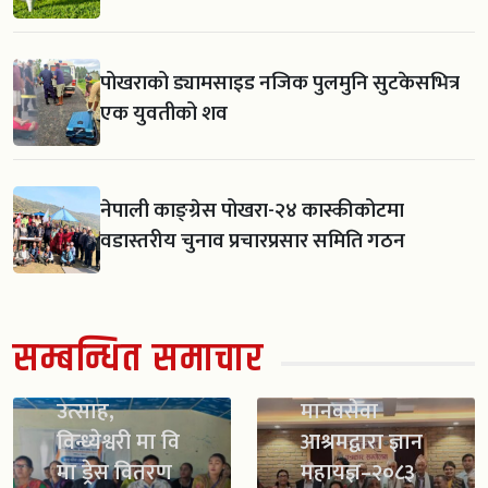
पोखराको ड्यामसाइड नजिक पुलमुनि सुटकेसभित्र
एक युवतीको शव
नेपाली काङ्ग्रेस पोखरा-२४ कास्कीकोटमा
वडास्तरीय चुनाव प्रचारप्रसार समिति गठन
सम्बन्धित समाचार
स्काउट गठन सँगै
विद्यार्थीमा नयाँ
उत्साह,
मानवसेवा
विन्ध्येश्वरी मा वि
आश्रमद्वारा ज्ञान
मा ड्रेस वितरण
महायज्ञ–२०८३