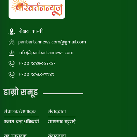
पोखरा, कास्की
paribartannews.com@gmail.com
info@paribartannews.com
+९७७ ९८४७०४१९४९
+९७७ ९८५६०११९४९
हाम्रो समूह
संचालक/सम्पादक
संवाददाता
प्रकाश चन्द्र अधिकारी
रामप्रसाद भट्टराई
सह-सम्पादक
संवाददाता