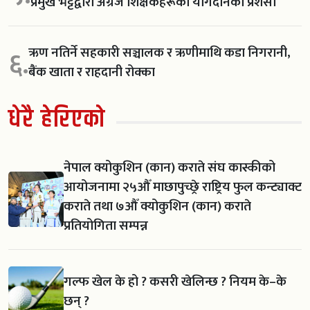
प्रमुख भट्टद्वारा अग्रज शिक्षकहरूको योगदानको प्रशंसा
ऋण नतिर्ने सहकारी सञ्चालक र ऋणीमाथि कडा निगरानी,
६.
बैंक खाता र राहदानी रोक्का
धेरै हेरिएको
नेपाल क्योकुशिन (कान) कराते संघ कास्कीको
आयोजनामा २५औँ माछापुच्छ्रे राष्ट्रिय फुल कन्ट्याक्ट
कराते तथा ७औँ क्योकुशिन (कान) कराते
प्रतियोगिता सम्पन्न
गल्फ खेल के हो ? कसरी खेलिन्छ ? नियम के–के
छन् ?