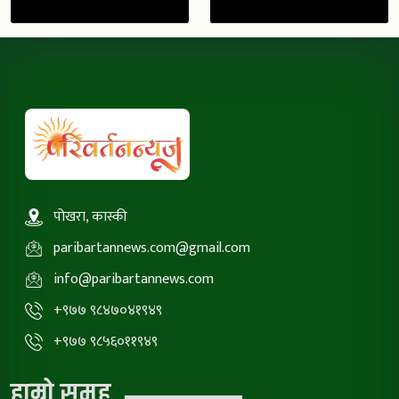
पोखरा, कास्की
paribartannews.com@gmail.com
info@paribartannews.com
+९७७ ९८४७०४१९४९
+९७७ ९८५६०११९४९
हाम्रो समूह