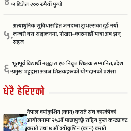
४.
र डिजेल २०० रुपैयाँ पुग्यो
अत्याधुनिक सुविधासहित जगदम्बा ट्राभल्सका दुई नयाँ
५.
लग्जरी बस सञ्चालनमा, पोखरा–काठमाडौं यात्रा अब झन्
सहज
भूतपूर्व विद्यार्थी मञ्चद्वारा १७ निवृत्त शिक्षक सम्मानित,प्रदेश
६.
प्रमुख भट्टद्वारा अग्रज शिक्षकहरूको योगदानको प्रशंसा
धेरै हेरिएको
नेपाल क्योकुशिन (कान) कराते संघ कास्कीको
आयोजनामा २५औँ माछापुच्छ्रे राष्ट्रिय फुल कन्ट्याक्ट
कराते तथा ७औँ क्योकुशिन (कान) कराते