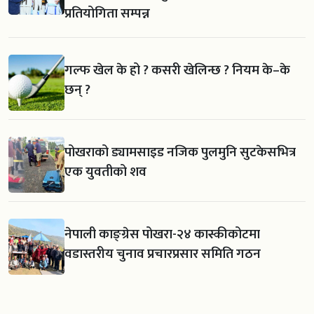
प्रतियोगिता सम्पन्न
गल्फ खेल के हो ? कसरी खेलिन्छ ? नियम के–के
छन् ?
पोखराको ड्यामसाइड नजिक पुलमुनि सुटकेसभित्र
एक युवतीको शव
नेपाली काङ्ग्रेस पोखरा-२४ कास्कीकोटमा
वडास्तरीय चुनाव प्रचारप्रसार समिति गठन
खेलाडीलाई