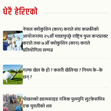
धेरै हेरिएको
नेपाल क्योकुशिन (कान) कराते संघ कास्कीको
आयोजनामा २५औँ माछापुच्छ्रे राष्ट्रिय फुल कन्ट्याक्ट
कराते तथा ७औँ क्योकुशिन (कान) कराते
प्रतियोगिता सम्पन्न
गल्फ खेल के हो ? कसरी खेलिन्छ ? नियम के–के
छन् ?
पोखराको ड्यामसाइड नजिक पुलमुनि सुटकेसभित्र
एक युवतीको शव