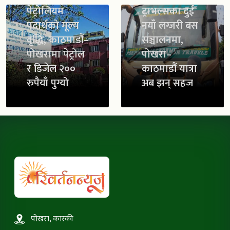
पेट्रोलियम
ट्राभल्सका दुई
पदार्थको मूल्य
नयाँ लग्जरी बस
वृद्धि, काठमाडौं–
सञ्चालनमा,
पोखरामा पेट्रोल
पोखरा–
र डिजेल २००
काठमाडौं यात्रा
रुपैयाँ पुग्यो
अब झन् सहज
पोखरा, कास्की