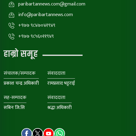
paribartannews.com@gmail.com
info@paribartannews.com
+९७७ ९८४७०४१९४९
+९७७ ९८५६०११९४९
हाम्रो समूह
संचालक/सम्पादक
संवाददाता
प्रकाश चन्द्र अधिकारी
रामप्रसाद भट्टराई
सह-सम्पादक
संवाददाता
सबिन जि.सि
श्रद्धा अधिकारी