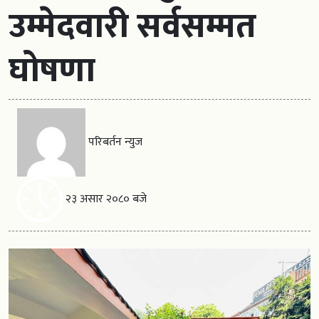
उम्मेदवारी सर्वसम्मत
घोषणा
परिबर्तन न्युज
२३ असार २०८० बजे