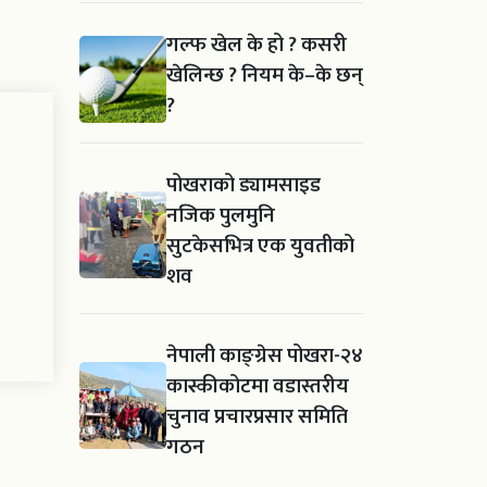
गल्फ खेल के हो ? कसरी
खेलिन्छ ? नियम के–के छन्
?
पोखराको ड्यामसाइड
नजिक पुलमुनि
सुटकेसभित्र एक युवतीको
शव
नेपाली काङ्ग्रेस पोखरा-२४
कास्कीकोटमा वडास्तरीय
चुनाव प्रचारप्रसार समिति
गठन