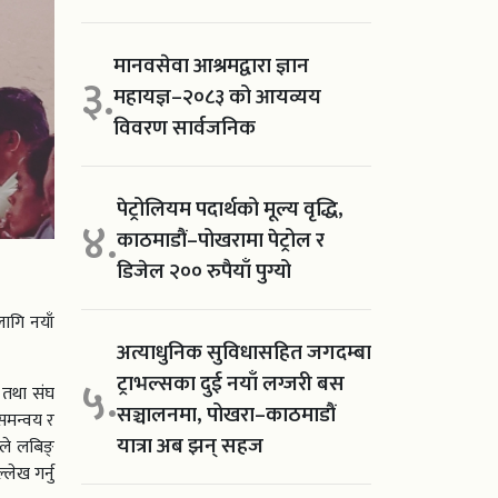
मानवसेवा आश्रमद्वारा ज्ञान
३.
महायज्ञ–२०८३ को आयव्यय
विवरण सार्वजनिक
पेट्रोलियम पदार्थको मूल्य वृद्धि,
४.
काठमाडौं–पोखरामा पेट्रोल र
डिजेल २०० रुपैयाँ पुग्यो
ागि नयाँ
अत्याधुनिक सुविधासहित जगदम्बा
ट्राभल्सका दुई नयाँ लग्जरी बस
५.
 तथा संघ
सञ्चालनमा, पोखरा–काठमाडौं
 समन्वय र
यात्रा अब झन् सहज
ले लबिङ्
ेख गर्नु