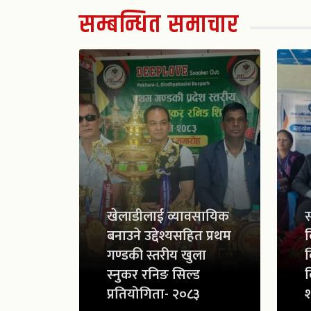
सम्बन्धित समाचार
खेलाडीलाई व्यावसायिक
स
बनाउने उद्देश्यसहित प्रथम
व
गण्डकी स्तरीय खुला
व
स्नुकर रनिङ सिल्ड
व
प्रतियोगिता- २०८३
श