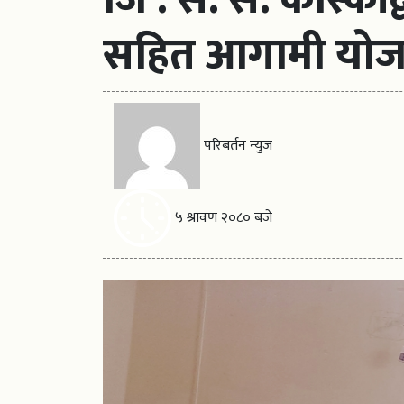
सहित आगामी योज
परिबर्तन न्युज
५ श्रावण २०८० बजे