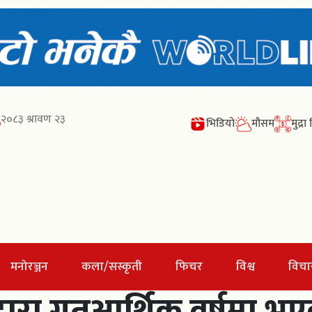
२०८३ श्रावण २३
भिडियो
मौसम
मुद्र
मनोरञ्जन
कला/सस्कृती
फिचर
विश्व
विचा
द्वारा गतआर्थिक वर्षमा भ