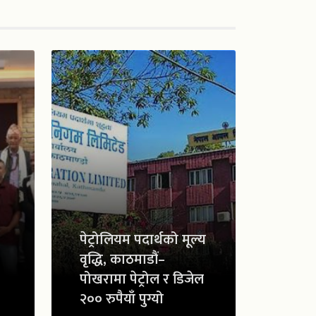
पेट्रोलियम पदार्थको मूल्य
वृद्धि, काठमाडौं–
पोखरामा पेट्रोल र डिजेल
२०० रुपैयाँ पुग्यो