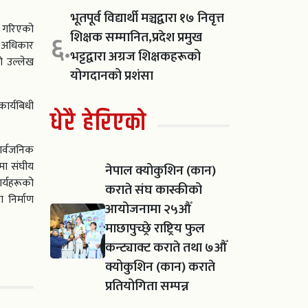
भूतपूर्व विद्यार्थी मञ्चद्वारा १७ निवृत्त
ा गरिएको
शिक्षक सम्मानित,प्रदेश प्रमुख
६.
व अधिकार
भट्टद्वारा अग्रज शिक्षकहरूको
ो उल्लेख
योगदानको प्रशंसा
ार्यबिधी
धेरै हेरिएको
ार्वजनिक
मा संघीय
नेपाल क्योकुशिन (कान)
र्यहरूको
कराते संघ कास्कीको
 निर्माण
आयोजनामा २५औँ
माछापुच्छ्रे राष्ट्रिय फुल
कन्ट्याक्ट कराते तथा ७औँ
क्योकुशिन (कान) कराते
प्रतियोगिता सम्पन्न