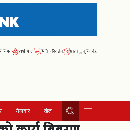
ा विनिमय
राशीफल
मिति परिवर्तन
प्रीती टु युनिकोड
र
रोजगार
खेल
एको कार्य बिबरण