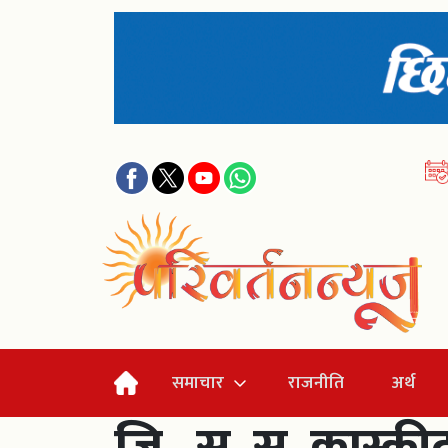
समाचार
राजनीति
अर्थ
जि . स. स. कास्की