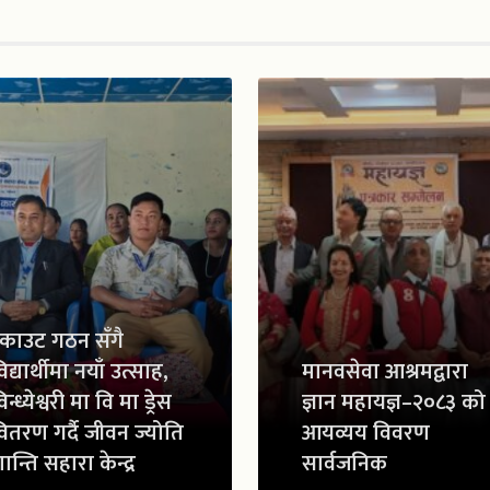
्काउट गठन सँगै
िद्यार्थीमा नयाँ उत्साह,
मानवसेवा आश्रमद्वारा
िन्ध्येश्वरी मा वि मा ड्रेस
ज्ञान महायज्ञ–२०८३ को
ितरण गर्दै जीवन ज्योति
आयव्यय विवरण
ान्ति सहारा केन्द्र
सार्वजनिक