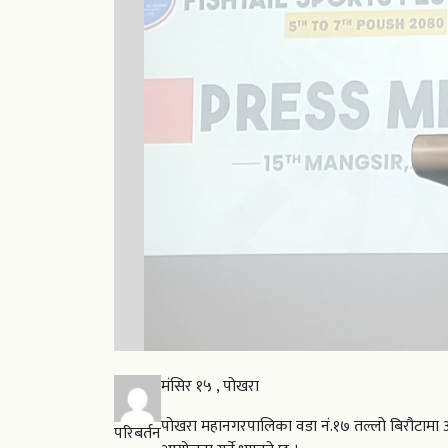
मंसिर १५ , पोखरा
पोखरा महानगरपालिका वडा नं.१७ तल्लो बिरौटामा अवस
परिबर्तन