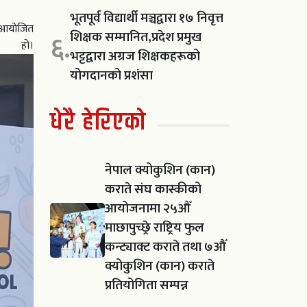
भूतपूर्व विद्यार्थी मञ्चद्वारा १७ निवृत्त
र आयोजित
शिक्षक सम्मानित,प्रदेश प्रमुख
६.
हो।
भट्टद्वारा अग्रज शिक्षकहरूको
योगदानको प्रशंसा
धेरै हेरिएको
नेपाल क्योकुशिन (कान)
कराते संघ कास्कीको
आयोजनामा २५औँ
माछापुच्छ्रे राष्ट्रिय फुल
कन्ट्याक्ट कराते तथा ७औँ
क्योकुशिन (कान) कराते
प्रतियोगिता सम्पन्न