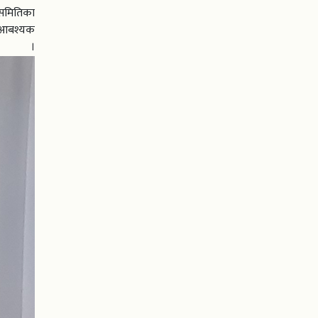
 समितिका
ा आबश्यक
ो ।