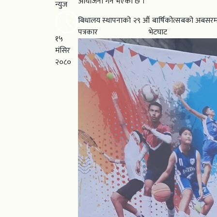
आयोजना गर्ने भएको छ ।
न्युज
बिधालय स्थापनाको २९ औं बार्षिकोत्सबको अबसरमा 
पत्रकार भेटघाट क
१५
मंसिर
२०८०