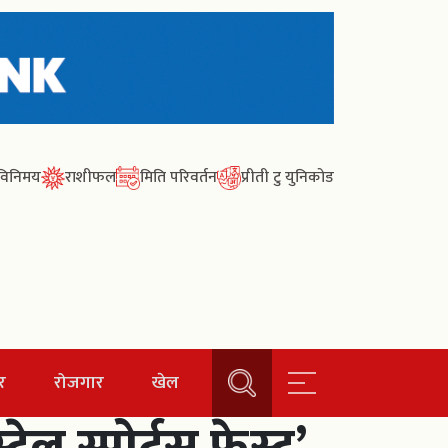
ा विनिमय
राशीफल
मिति परिवर्तन
प्रीती टु युनिकोड
र
रोजगार
खेल
ल स्पोर्टस् फेस्ट’