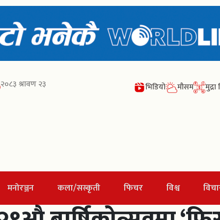
२०८३ श्रावण २३
भिडियो
मौसम
मुद्र
मनोरञ्जन
कला/सस्कृती
फिचर
विश्व
विचा
९औ बार्षिकोत्सवमा ‘फिस्टे