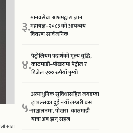
मानवसेवा आश्रमद्वारा ज्ञान
३.
महायज्ञ–२०८३ को आयव्यय
विवरण सार्वजनिक
पेट्रोलियम पदार्थको मूल्य वृद्धि,
४.
काठमाडौं–पोखरामा पेट्रोल र
डिजेल २०० रुपैयाँ पुग्यो
अत्याधुनिक सुविधासहित जगदम्बा
ट्राभल्सका दुई नयाँ लग्जरी बस
५.
सञ्चालनमा, पोखरा–काठमाडौं
यात्रा अब झन् सहज
हिलो साता