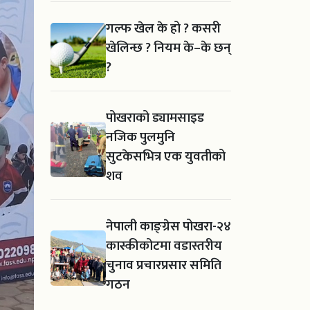
गल्फ खेल के हो ? कसरी
खेलिन्छ ? नियम के–के छन्
?
पोखराको ड्यामसाइड
नजिक पुलमुनि
सुटकेसभित्र एक युवतीको
शव
नेपाली काङ्ग्रेस पोखरा-२४
कास्कीकोटमा वडास्तरीय
चुनाव प्रचारप्रसार समिति
गठन