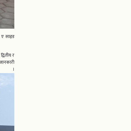
ेन ए साइड
द्वितीय र
े जानकारी
।