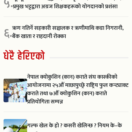
५.
प्रमुख भट्टद्वारा अग्रज शिक्षकहरूको योगदानको प्रशंसा
ऋण नतिर्ने सहकारी सञ्चालक र ऋणीमाथि कडा निगरानी,
६.
बैंक खाता र राहदानी रोक्का
धेरै हेरिएको
नेपाल क्योकुशिन (कान) कराते संघ कास्कीको
आयोजनामा २५औँ माछापुच्छ्रे राष्ट्रिय फुल कन्ट्याक्ट
कराते तथा ७औँ क्योकुशिन (कान) कराते
प्रतियोगिता सम्पन्न
गल्फ खेल के हो ? कसरी खेलिन्छ ? नियम के–के