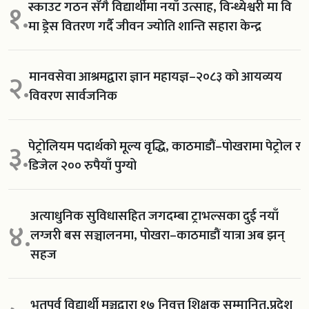
स्काउट गठन सँगै विद्यार्थीमा नयाँ उत्साह, विन्ध्येश्वरी मा वि
१.
मा ड्रेस वितरण गर्दै जीवन ज्योति शान्ति सहारा केन्द्र
मानवसेवा आश्रमद्वारा ज्ञान महायज्ञ–२०८३ को आयव्यय
२.
विवरण सार्वजनिक
पेट्रोलियम पदार्थको मूल्य वृद्धि, काठमाडौं–पोखरामा पेट्रोल र
३.
डिजेल २०० रुपैयाँ पुग्यो
अत्याधुनिक सुविधासहित जगदम्बा ट्राभल्सका दुई नयाँ
४.
लग्जरी बस सञ्चालनमा, पोखरा–काठमाडौं यात्रा अब झन्
सहज
भूतपूर्व विद्यार्थी मञ्चद्वारा १७ निवृत्त शिक्षक सम्मानित,प्रदेश