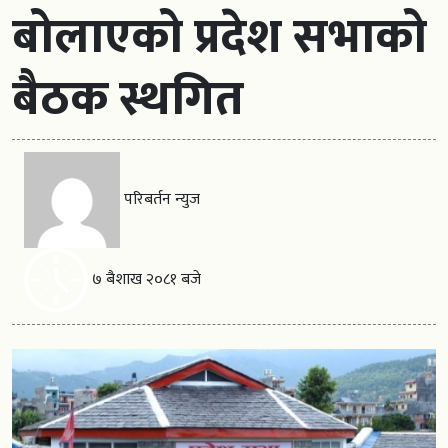
बोलाएको प्रदेश सभाको
बैठक स्थगित
परिबर्तन न्युज
७ बैशाख २०८१ बजे