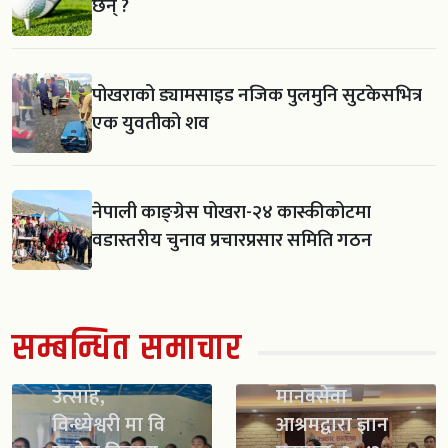
छन् ?
पोखराको ड्यामसाइड नजिक पुलमुनि सुटकेसभित्र
एक युवतीको शव
नेपाली काङ्ग्रेस पोखरा-२४ कास्कीकोटमा
वडास्तरीय चुनाव प्रचारप्रसार समिति गठन
सम्बन्धित समाचार
स्काउट गठन सँगै
विद्यार्थीमा नयाँ
उत्साह,
मानवसेवा
विन्ध्येश्वरी मा वि
आश्रमद्वारा ज्ञान