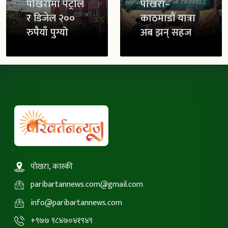
पोखरामा पेट्रोल
पोखरा–
र डिजेल २००
काठमाडौं यात्रा
रुपैयाँ पुग्यो
अब झन् सहज
पोखरा, कास्की
paribartannews.com@gmail.com
info@paribartannews.com
+९७७ ९८४७०४१९४९