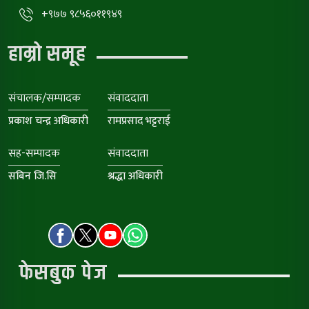
+९७७ ९८५६०११९४९
हाम्रो समूह
संचालक/सम्पादक
संवाददाता
प्रकाश चन्द्र अधिकारी
रामप्रसाद भट्टराई
सह-सम्पादक
संवाददाता
सबिन जि.सि
श्रद्धा अधिकारी
फेसबुक पेज