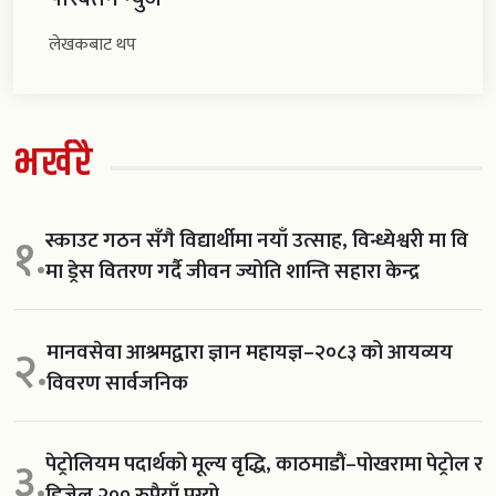
लेखकबाट थप
भर्खरै
स्काउट गठन सँगै विद्यार्थीमा नयाँ उत्साह, विन्ध्येश्वरी मा वि
१.
मा ड्रेस वितरण गर्दै जीवन ज्योति शान्ति सहारा केन्द्र
मानवसेवा आश्रमद्वारा ज्ञान महायज्ञ–२०८३ को आयव्यय
२.
विवरण सार्वजनिक
पेट्रोलियम पदार्थको मूल्य वृद्धि, काठमाडौं–पोखरामा पेट्रोल र
३.
डिजेल २०० रुपैयाँ पुग्यो