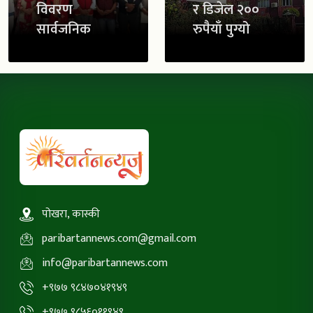
विवरण
र डिजेल २००
सार्वजनिक
रुपैयाँ पुग्यो
पोखरा, कास्की
paribartannews.com@gmail.com
info@paribartannews.com
+९७७ ९८४७०४१९४९
+९७७ ९८५६०११९४९