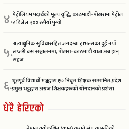
पेट्रोलियम पदार्थको मूल्य वृद्धि, काठमाडौं–पोखरामा पेट्रोल
४.
र डिजेल २०० रुपैयाँ पुग्यो
अत्याधुनिक सुविधासहित जगदम्बा ट्राभल्सका दुई नयाँ
५.
लग्जरी बस सञ्चालनमा, पोखरा–काठमाडौं यात्रा अब झन्
सहज
भूतपूर्व विद्यार्थी मञ्चद्वारा १७ निवृत्त शिक्षक सम्मानित,प्रदेश
६.
प्रमुख भट्टद्वारा अग्रज शिक्षकहरूको योगदानको प्रशंसा
धेरै हेरिएको
नेपाल क्योकुशिन (कान) कराते संघ कास्कीको