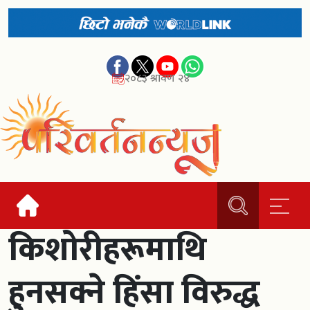
२०८३ श्रावण २४
किशोरीहरूमाथि
हुनसक्ने हिंसा विरुद्ध