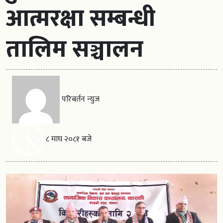
आत्मरक्षा सम्बन्धी
तालिम सञ्चालन
परिबर्तन न्युज
८ माघ २०८१ बजे