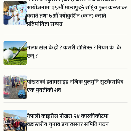
आयोजनामा २५औँ माछापुच्छ्रे राष्ट्रिय फुल कन्ट्याक्ट
कराते तथा ७औँ क्योकुशिन (कान) कराते
प्रतियोगिता सम्पन्न
गल्फ खेल के हो ? कसरी खेलिन्छ ? नियम के–के
छन् ?
पोखराको ड्यामसाइड नजिक पुलमुनि सुटकेसभित्र
एक युवतीको शव
नेपाली काङ्ग्रेस पोखरा-२४ कास्कीकोटमा
वडास्तरीय चुनाव प्रचारप्रसार समिति गठन