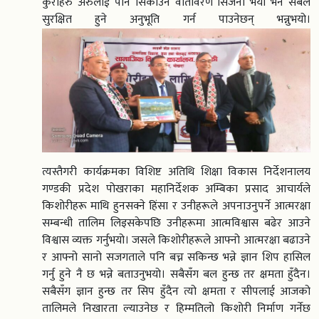
कुराहरु अरुलाई पनि सिकाउने वातावरण सिर्जना भयो भने सबैले
सुरक्षित हुने अनुभूति गर्न पाउनेछन् भन्नुभयो।
त्यस्तैगरी कार्यक्रमका विशिष्ट अतिथि शिक्षा विकास निर्देशनालय
गण्डकी प्रदेश पोखराका महानिर्देशक अम्बिका प्रसाद आचार्यले
किशोरीहरू माथि हुनसक्ने हिंसा र उनीहरूले अपनाउनुपर्ने आत्मरक्षा
सम्बन्धी तालिम लिइसकेपछि उनीहरूमा आत्मविश्वास बढेर आउने
विश्वास व्यक्त गर्नुभयो। जसले किशोरीहरूले आफ्नो आत्मरक्षा बढाउने
र आफ्नो सानो सजगताले पनि बच्न सकिन्छ भन्ने ज्ञान शिप हासिल
गर्नु हुने नै छ भन्ने बताउनुभयो। सबैसँग बल हुन्छ तर क्षमता हुँदैन।
सबैसँग ज्ञान हुन्छ तर सिप हुँदैन त्यो क्षमता र सीपलाई आजको
तालिमले निखारता ल्याउनेछ र हिम्मतिलो किशोरी निर्माण गर्नेछ