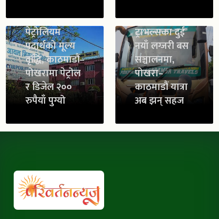
सुविधासहित
जगदम्बा
पेट्रोलियम
ट्राभल्सका दुई
पदार्थको मूल्य
नयाँ लग्जरी बस
वृद्धि, काठमाडौं–
सञ्चालनमा,
पोखरामा पेट्रोल
पोखरा–
र डिजेल २००
काठमाडौं यात्रा
रुपैयाँ पुग्यो
अब झन् सहज