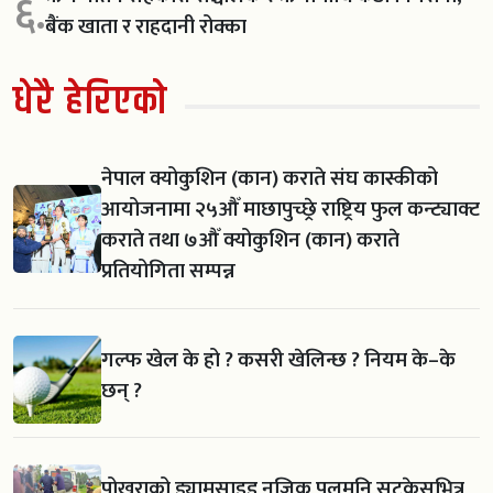
६.
बैंक खाता र राहदानी रोक्का
धेरै हेरिएको
नेपाल क्योकुशिन (कान) कराते संघ कास्कीको
आयोजनामा २५औँ माछापुच्छ्रे राष्ट्रिय फुल कन्ट्याक्ट
कराते तथा ७औँ क्योकुशिन (कान) कराते
प्रतियोगिता सम्पन्न
गल्फ खेल के हो ? कसरी खेलिन्छ ? नियम के–के
छन् ?
पोखराको ड्यामसाइड नजिक पुलमुनि सुटकेसभित्र