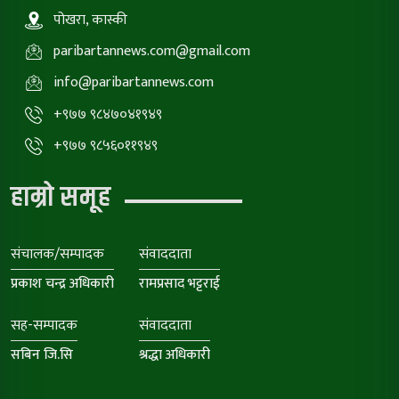
पोखरा, कास्की
paribartannews.com@gmail.com
info@paribartannews.com
+९७७ ९८४७०४१९४९
+९७७ ९८५६०११९४९
हाम्रो समूह
संचालक/सम्पादक
संवाददाता
प्रकाश चन्द्र अधिकारी
रामप्रसाद भट्टराई
सह-सम्पादक
संवाददाता
सबिन जि.सि
श्रद्धा अधिकारी