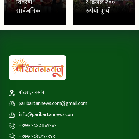
विवरण
र डिजेल २००
सार्वजनिक
रुपैयाँ पुग्यो
पोखरा, कास्की
paribartannews.com@gmail.com
info@paribartannews.com
+९७७ ९८४७०४१९४९
+९७७ ९८५६०११९४९