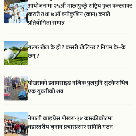
आयोजनामा २५औँ माछापुच्छ्रे राष्ट्रिय फुल कन्ट्याक्ट
कराते तथा ७औँ क्योकुशिन (कान) कराते
प्रतियोगिता सम्पन्न
गल्फ खेल के हो ? कसरी खेलिन्छ ? नियम के–के
छन् ?
पोखराको ड्यामसाइड नजिक पुलमुनि सुटकेसभित्र
एक युवतीको शव
नेपाली काङ्ग्रेस पोखरा-२४ कास्कीकोटमा
वडास्तरीय चुनाव प्रचारप्रसार समिति गठन