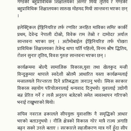
गण्डकी बहुप्राविधिक शिक्षालयका अस्गर मियाँ तृतिय र गण्डकी
बहुप्राविधिक शिक्षालयका सारुख मोहमद मियाँ सान्तवना भएका छन्
।
इलेक्ट्रिकल ईञ्जिनियरिङ तर्फ रणविर जनहित माविका समिर कार्की
प्रथम, देवेन्द्र नेपाली दोस्रो, विवेक राम तेस्रो र दामोदर अर्याल
सान्तवना भएका छन् । अटोमोबाईल ईञ्जिनियरिङ तर्फ पोखरा
प्राविधिक शिक्षालयका तेजेन्द्र थापा घर्ति पहिलो, विनम श्रीष द्धितिय,
रोशन सुनार तृतिय, विवश गुरुङ सान्तवना भएका छन् ।
कार्यक्रममा बोल्दै सामाजिक विकास,युवा तथा खेलकुद मन्त्री
विन्दुकुमार थापाले स्वदेशी स्रोतमै आधारित यस्ता कार्यक्रमलाई
मन्त्रालयले निरन्तरता दिने प्रतिबद्धता जनाउनु भयो। स्विस सरकार
विकास सहयोग परियोजनालाई धन्यवाद दिनुभयो। युवालाई उद्योगी
बन्न प्रेरित गर्ने र त्यसै अनुरुप बजेटको समेत व्यवस्थापन गरिएको
भनाई राख्नुभएको थियो।
सचिव नवराज ढकालले सीपयुक्त युवाशक्ति नै समृद्धिको आधार
भएको बताउनुभयो । नीजि क्षेत्रको विकास गरेर मात्रै राज्य अगाडि
बढ्न सक्ने उनले बताए । सरकारले सहजीकरण मात्र गर्ने हुँदा सीप