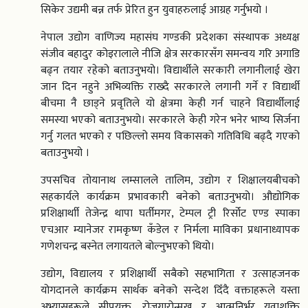
सिकेर उद्यमी बन्न तर्फ प्रेरित हुन युवाहरुलाई आग्रह गर्नुभयो ।
नेपाल उद्योग वाणिज्य महासंघ गण्डकी प्रदेशका संस्थापक अध्यक्ष
संजीव बहादुर कोइरालाले नीजि क्षेत्र सरकारसँग समन्वय गरि अगाडि
बढ्न तयार रहेको बताउनुभयो। विद्यार्थीले सरकारी लगानीलाई खेरा
जान दिन नहुने अभिव्यक्ति राख्दै सरकारले लगानी गर्ने र विद्यार्थी
बीचमा नै छाड्ने प्रवृतिले यो क्षेत्रमा केही गर्न चाहने विद्यार्थीलाई
समस्या भएको बताउनुभयो। सरकारले केही गरेन भनेर भाष्य सिर्जना
गर्नु गलत भएको र पछिल्लो समय विकासको गतिविधि बढ्दै गएको
बताउनुभयो ।
उपसचिव तोयानाथ लम्सालले तालिम, उद्योग र शिक्षालयबीचको
सहकार्यले कार्यक्रम प्रभावकारी बनेको बताउनुभयो। औद्योगिक
प्रशिक्षार्थाी तेजेन्द्र थापा घर्तीमगर, टेम्पल ट्री रिर्सोट एण्ड स्पाका
एचआर म्यानेजर रामकृष्ण कँडेल र निर्मला माविका प्रधानाध्यापक
गणेशचन्द्र बस्नेत लगायतले बोल्नुभएको थियो।
उद्योग, विद्यालय र प्रशिक्षार्थी सबैको सहभागिता र उत्साहजनक
योगदानले कार्यक्रम सार्थक बनेको सन्देश दिँदै वक्ताहरूले यस्ता
अभ्यासहरूले सीपयुक्त, रोजगारोन्मुख र आत्मनिर्भर युवाशक्ति