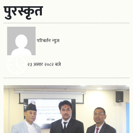
पुरस्कृत
परिबर्तन न्युज
२३ असार २०८२ बजे