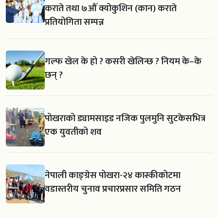
कराते तथा ७औँ क्योकुशिन (कान) कराते
प्रतियोगिता सम्पन्न
गल्फ खेल के हो ? कसरी खेलिन्छ ? नियम के–के
छन् ?
पोखराको ड्यामसाइड नजिक पुलमुनि सुटकेसभित्र
एक युवतीको शव
नेपाली काङ्ग्रेस पोखरा-२४ कास्कीकोटमा
वडास्तरीय चुनाव प्रचारप्रसार समिति गठन