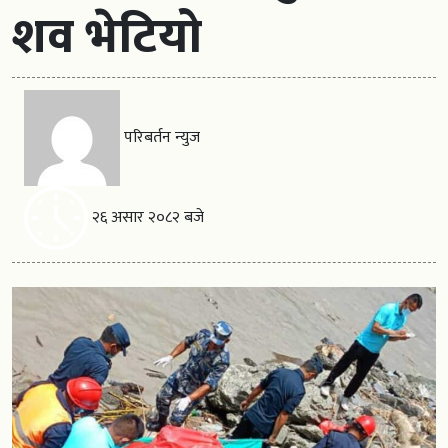
शव भेटियो
परिबर्तन न्युज
२६ असार २०८२ बजे