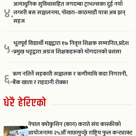
अत्याधुनिक सुविधासहित जगदम्बा ट्राभल्सका दुई नयाँ
४.
लग्जरी बस सञ्चालनमा, पोखरा–काठमाडौं यात्रा अब झन्
सहज
भूतपूर्व विद्यार्थी मञ्चद्वारा १७ निवृत्त शिक्षक सम्मानित,प्रदेश
५.
प्रमुख भट्टद्वारा अग्रज शिक्षकहरूको योगदानको प्रशंसा
ऋण नतिर्ने सहकारी सञ्चालक र ऋणीमाथि कडा निगरानी,
६.
बैंक खाता र राहदानी रोक्का
धेरै हेरिएको
नेपाल क्योकुशिन (कान) कराते संघ कास्कीको
आयोजनामा २५औँ माछापुच्छ्रे राष्ट्रिय फुल कन्ट्याक्ट