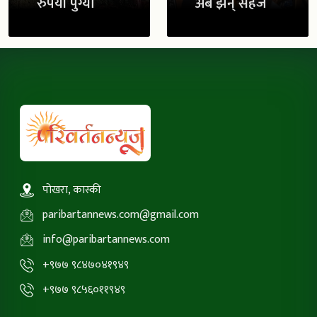
रुपैयाँ पुग्यो
अब झन् सहज
पोखरा, कास्की
paribartannews.com@gmail.com
info@paribartannews.com
+९७७ ९८४७०४१९४९
+९७७ ९८५६०११९४९