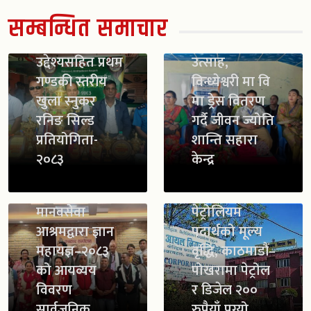
खेलाडीलाई
सम्बन्धित समाचार
व्यावसायिक
स्काउट गठन सँगै
बनाउने
विद्यार्थीमा नयाँ
उद्देश्यसहित प्रथम
उत्साह,
गण्डकी स्तरीय
विन्ध्येश्वरी मा वि
खुला स्नुकर
मा ड्रेस वितरण
रनिङ सिल्ड
गर्दै जीवन ज्योति
प्रतियोगिता-
शान्ति सहारा
२०८३
केन्द्र
मानवसेवा
पेट्रोलियम
आश्रमद्वारा ज्ञान
पदार्थको मूल्य
महायज्ञ–२०८३
वृद्धि, काठमाडौं–
को आयव्यय
पोखरामा पेट्रोल
विवरण
र डिजेल २००
सार्वजनिक
रुपैयाँ पुग्यो