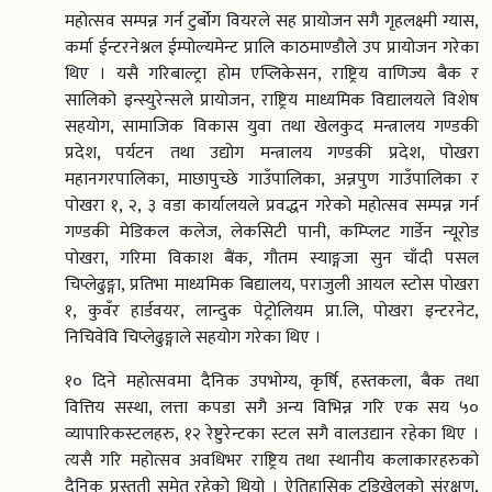
महोत्सव सम्पन्न गर्न टुर्बोग वियरले सह प्रायोजन सगै गृहलक्ष्मी ग्यास,
कर्मा ईन्टरनेश्नल ईम्पोल्यमेन्ट प्रालि काठमाण्डौले उप प्रायोजन गरेका
थिए । यसै गरिबाल्ट्रा होम एप्लिकेसन, राष्ट्रिय वाणिज्य बैक र
सालिको इन्स्युरेन्सले प्रायोजन, राष्ट्रिय माध्यमिक विद्यालयले विशेष
सहयोग, सामाजिक विकास युवा तथा खेलकुद मन्त्रालय गण्डकी
प्रदेश, पर्यटन तथा उद्योग मन्त्रालय गण्डकी प्रदेश, पोखरा
महानगरपालिका, माछापुच्छे गाउँपालिका, अन्नपुण गाउँपालिका र
पोखरा १, २, ३ वडा कार्यालयले प्रवद्धन गरेको महोत्सव सम्पन्न गर्न
गण्डकी मेडिकल कलेज, लेकसिटी पानी, कम्प्लिट गार्डेन न्यूरोड
पोखरा, गरिमा विकाश बैंक, गौतम स्याङ्गजा सुन चाँदी पसल
चिप्लेढुङ्गा, प्रतिभा माध्यमिक बिद्यालय, पराजुली आयल स्टोस पोखरा
१, कुवँर हार्डवयर, लान्दुक पेट्रोलियम प्रा.लि, पोखरा इन्टरनेट,
निचिवेवि चिप्लेढुङ्गाले सहयोग गरेका थिए ।
१० दिने महोत्सवमा दैनिक उपभोग्य, कृर्षि, हस्तकला, बैक तथा
वित्तिय सस्था, लत्ता कपडा सगै अन्य विभिन्न गरि एक सय ५०
व्यापारिकस्टलहरु, १२ रेष्टुरेन्टका स्टल सगै वालउद्यान रहेका थिए ।
त्यसै गरि महोत्सव अवधिभर राष्ट्रिय तथा स्थानीय कलाकारहरुको
दैनिक प्रस्तुती समेत रहेको थियो । ऐतिहासिक टुडिखेलको संरक्षण,