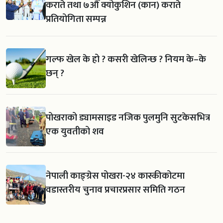
कराते तथा ७औँ क्योकुशिन (कान) कराते
प्रतियोगिता सम्पन्न
गल्फ खेल के हो ? कसरी खेलिन्छ ? नियम के–के
छन् ?
पोखराको ड्यामसाइड नजिक पुलमुनि सुटकेसभित्र
एक युवतीको शव
नेपाली काङ्ग्रेस पोखरा-२४ कास्कीकोटमा
वडास्तरीय चुनाव प्रचारप्रसार समिति गठन