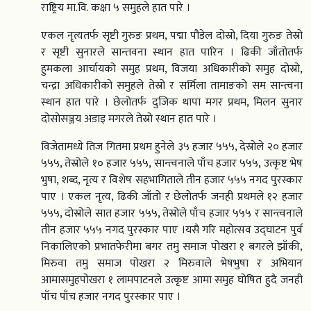
राष्ट्रिय मा.वि. कक्षा ५ समुहले हात पारे ।
एकल नृत्यतर्फ सृष्टी गुरुङ प्रथम, पद्मा पौडेल दोस्रो, दिया गुरुङ तेस्रो
र सृष्टी सुनारले सान्तवना स्थान हात पारिन । ढिकी जाँतोतर्फ
हुमकला आर्चायको समुह प्रथम, विजया अधिकारीको समुह दोस्रो,
चन्द्रा अधिकारीको समुहले तेस्रो र सर्मिला तामाङको सम सान्त्वना
स्थान हात पारे । छेलोतर्फ दुजिक थापा मगर प्रथम, मिलन सुनार
दोसोसञ्जय अडाइ मगरले तेस्रो स्थान हात पारे ।
विजेतामध्ये तिज गितमा प्रथम हुनेले ३५ हजार ५५५, देस्रोले २० हजार
५५५, तेस्रोले १० हजार ५५५, सान्त्वनाले पाँच हजार ५५५, उत्कृष्ट भेष
भुषा, शब्द, नृत्य र विशेष सहभागिताले तीन हजार ५५५ नगद पुरस्कार
पाए । एकल नृत्य, ढिकी जाँतो र छेलोतर्फ जनही प्रथमले १२ हजार
५५५, दोस्रोले सात हजार ५५५, तेस्रोले पाँच हजार ५५५ र सान्त्वनाले
तीन हजार ५५५ नगद पुरस्कार पाए ।यसै गरि महोत्सव उद्घाटन पुर्व
निकालिएको प्रभातफेरीमा बगर तमु समाज पोखरा १ बगरले झाँकी,
मिरुवा तमु समाज पोखरा २ मिरुवाले भेषभुषा र अभियान
आमासमुहपोखरा १ लामपाटनले उत्कृष्ट आमा समुह घोषित हुदै जनही
पाँच पाँच हजार नगद पुरस्कार पाए ।