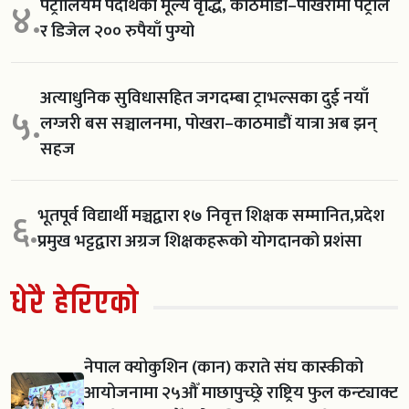
पेट्रोलियम पदार्थको मूल्य वृद्धि, काठमाडौं–पोखरामा पेट्रोल
४.
र डिजेल २०० रुपैयाँ पुग्यो
अत्याधुनिक सुविधासहित जगदम्बा ट्राभल्सका दुई नयाँ
५.
लग्जरी बस सञ्चालनमा, पोखरा–काठमाडौं यात्रा अब झन्
सहज
भूतपूर्व विद्यार्थी मञ्चद्वारा १७ निवृत्त शिक्षक सम्मानित,प्रदेश
६.
प्रमुख भट्टद्वारा अग्रज शिक्षकहरूको योगदानको प्रशंसा
धेरै हेरिएको
नेपाल क्योकुशिन (कान) कराते संघ कास्कीको
आयोजनामा २५औँ माछापुच्छ्रे राष्ट्रिय फुल कन्ट्याक्ट