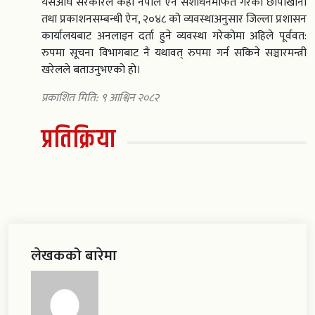
यसअघि सरकारले केही नेपाल ऐन संशोधनमार्फत गरेको छापाखाना
तथा प्रकाशनसम्बन्धी ऐन, २०४८ को व्यवस्थाअनुसार जिल्ला प्रशासन
कार्यालयबाट अनलाइन दर्ता हुने व्यवस्था गरेकोमा अहिले पूर्ववत:
रुपमा सूचना विभागबाट नै यथावत् रुपमा गर्न सकिने सञ्चारमन्त्री
खरेलले बताउनुभएको हो।
प्रकाशित मिति: ९ आश्विन २०८२
प्रतिक्रिया
लेखकको बारेमा