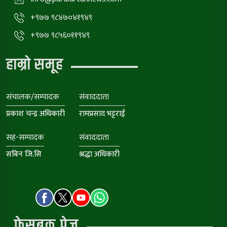
+९७७ ९८४७०४१९४९
+९७७ ९८५६०११९४९
हाम्रो समूह
संचालक/सम्पादक
संवाददाता
प्रकाश चन्द्र अधिकारी
रामप्रसाद भट्टराई
सह-सम्पादक
संवाददाता
सबिन जि.सि
श्रद्धा अधिकारी
फेसबुक पेज