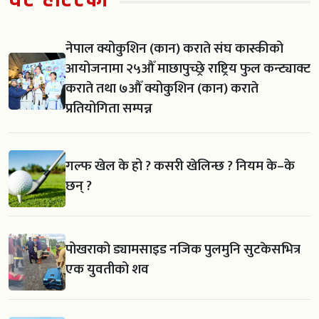
नेपाल क्योकुशिन (कान) कराते संघ कास्कीको
आयोजनामा २५औँ माछापुच्छ्रे राष्ट्रिय फुल कन्ट्याक्ट
कराते तथा ७औँ क्योकुशिन (कान) कराते
प्रतियोगिता सम्पन्न
गल्फ खेल के हो ? कसरी खेलिन्छ ? नियम के–के
छन् ?
पोखराको ड्यामसाइड नजिक पुलमुनि सुटकेसभित्र
एक युवतीको शव