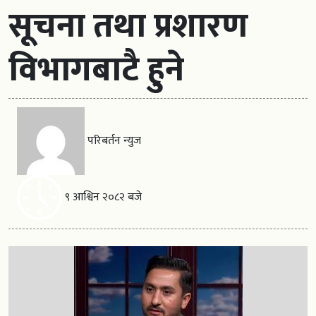
सूचना तथा प्रशारण
विभागबाटै हुने
परिबर्तन न्युज
९ आश्विन २०८२ बजे