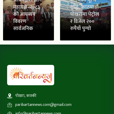
आश्रमद्वारा ज्ञान
पदार्थको मूल्य
महायज्ञ–२०८३
वृद्धि, काठमाडौं–
को आयव्यय
पोखरामा पेट्रोल
विवरण
र डिजेल २००
सार्वजनिक
रुपैयाँ पुग्यो
पोखरा, कास्की
paribartannews.com@gmail.com
info@paribartannews.com