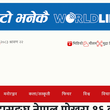
२०८३ श्रावण २२
भिडियो
मौसम
मुद्र
मनोरञ्जन
कला/सस्कृती
फिचर
विश्व
विचा
र महासङ्घ नेपाल पोखरा १