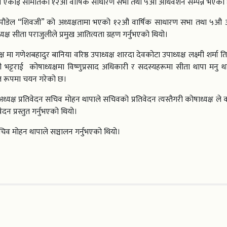
 वडा एकाइ समितिको १२औ वार्षिक साधारण सभा तथा ५औ अधिवेशन सम्पन्न भएको
नाथ पौडेल “शिवजी” को अध्यक्षतामा भएको १२औ वार्षिक साधारण सभा तथा ५औ
ाध्यक्ष सीता पराजुलीले प्रमुख आतित्यता ग्रहण गर्नुभएको थियो।
मा गणेशबहादुर बानिया वरिष्ठ उपाध्यक्ष शारदा देवकोटा उपाध्यक्ष लक्ष्मी शर्मा त
्टराई कोषाध्यक्षमा विष्णुप्रसाद अधिकारी र सदस्यहरूमा सीता थापा मनु थ
मत रूपमा चयन गरेको छ।
ध्यक्ष प्रतिवेदन सचिव मोहन थापाले सचिवको प्रतिवेदन त्यस्तैगरी कोषाध्यक्ष ले क
दन प्रस्तुत गर्नुभएको थियो।
सचिव मोहन थापाले सञ्चालन गर्नुभएको थियो।