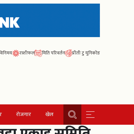
ा विनिमय
राशीफल
मिति परिवर्तन
प्रीती टु युनिकोड
र
रोजगार
खेल
६ वडा एकाइ समिति