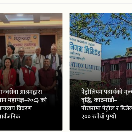
ानवसेवा आश्रमद्वारा
पेट्रोलियम पदार्थको मूल्
्ञान महायज्ञ–२०८३ को
वृद्धि, काठमाडौं–
आयव्यय विवरण
पोखरामा पेट्रोल र डिजे
ार्वजनिक
२०० रुपैयाँ पुग्यो