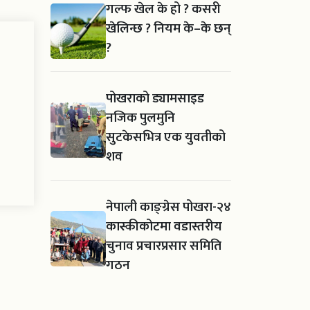
गल्फ खेल के हो ? कसरी
खेलिन्छ ? नियम के–के छन्
?
पोखराको ड्यामसाइड
नजिक पुलमुनि
सुटकेसभित्र एक युवतीको
शव
नेपाली काङ्ग्रेस पोखरा-२४
कास्कीकोटमा वडास्तरीय
चुनाव प्रचारप्रसार समिति
गठन