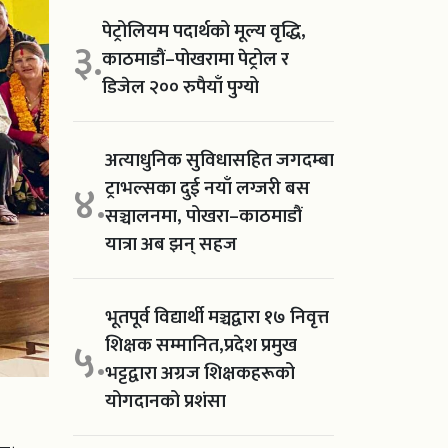
पेट्रोलियम पदार्थको मूल्य वृद्धि,
३.
काठमाडौं–पोखरामा पेट्रोल र
डिजेल २०० रुपैयाँ पुग्यो
अत्याधुनिक सुविधासहित जगदम्बा
ट्राभल्सका दुई नयाँ लग्जरी बस
४.
सञ्चालनमा, पोखरा–काठमाडौं
यात्रा अब झन् सहज
भूतपूर्व विद्यार्थी मञ्चद्वारा १७ निवृत्त
शिक्षक सम्मानित,प्रदेश प्रमुख
५.
भट्टद्वारा अग्रज शिक्षकहरूको
योगदानको प्रशंसा