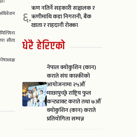
 छ।
ऋण नतिर्ने सहकारी सञ्चालक र
६.
 अधिवेशन
ऋणीमाथि कडा निगरानी, बैंक
खाता र राहदानी रोक्का
िमिल्सिना
ापा सीता
धेरै हेरिएको
ोषाध्यक्ष
नेपाल क्योकुशिन (कान)
कराते संघ कास्कीको
आयोजनामा २५औँ
माछापुच्छ्रे राष्ट्रिय फुल
कन्ट्याक्ट कराते तथा ७औँ
क्योकुशिन (कान) कराते
प्रतियोगिता सम्पन्न