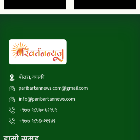
पोखरा, कास्की
paribartannews.com@gmail.com
info@paribartannews.com
+९७७ ९८४७०४१९४९
+९७७ ९८५६०११९४९
हाम्रो समूह