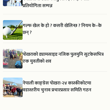
प्रतियोगिता सम्पन्न
गल्फ खेल के हो ? कसरी खेलिन्छ ? नियम के–के
छन् ?
पोखराको ड्यामसाइड नजिक पुलमुनि सुटकेसभित्र
एक युवतीको शव
नेपाली काङ्ग्रेस पोखरा-२४ कास्कीकोटमा
वडास्तरीय चुनाव प्रचारप्रसार समिति गठन
खेलाडीलाई