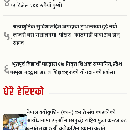
४.
र डिजेल २०० रुपैयाँ पुग्यो
अत्याधुनिक सुविधासहित जगदम्बा ट्राभल्सका दुई नयाँ
५.
लग्जरी बस सञ्चालनमा, पोखरा–काठमाडौं यात्रा अब झन्
सहज
भूतपूर्व विद्यार्थी मञ्चद्वारा १७ निवृत्त शिक्षक सम्मानित,प्रदेश
६.
प्रमुख भट्टद्वारा अग्रज शिक्षकहरूको योगदानको प्रशंसा
धेरै हेरिएको
नेपाल क्योकुशिन (कान) कराते संघ कास्कीको
आयोजनामा २५औँ माछापुच्छ्रे राष्ट्रिय फुल कन्ट्याक्ट
कराते तथा ७औँ क्योकुशिन (कान) कराते