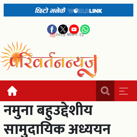
२०८३ श्रावण २३
नमुना बहुउद्देशीय
सामुदायिक अध्ययन