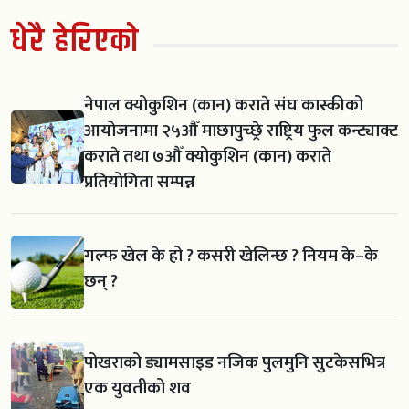
धेरै हेरिएको
नेपाल क्योकुशिन (कान) कराते संघ कास्कीको
आयोजनामा २५औँ माछापुच्छ्रे राष्ट्रिय फुल कन्ट्याक्ट
कराते तथा ७औँ क्योकुशिन (कान) कराते
प्रतियोगिता सम्पन्न
गल्फ खेल के हो ? कसरी खेलिन्छ ? नियम के–के
छन् ?
पोखराको ड्यामसाइड नजिक पुलमुनि सुटकेसभित्र
एक युवतीको शव