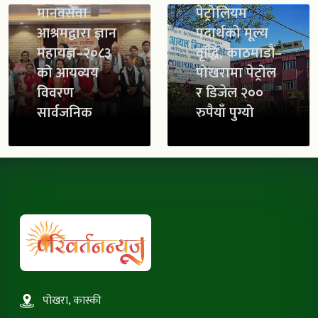
मानवसेवा
पेट्रोलियम
आश्रमद्वारा ज्ञान
पदार्थको मूल्य
महायज्ञ–२०८३
वृद्धि, काठमाडौं–
को आयव्यय
पोखरामा पेट्रोल
विवरण
र डिजेल २००
सार्वजनिक
रुपैयाँ पुग्यो
पोखरा, कास्की