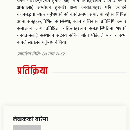
काम गरिरहनुभएको हुनाले अझै पनि तपाईंहरूको जोश जागर र
क्षमतालाई सम्बोधन हुनेगरी अन्य कार्यक्रमहरू पनि ल्याउने
वचनबद्धता व्यक्त गर्नुभएको सो कार्यक्रममा समाजमा रहेका विभिन्न
आमा समूहहरू,विभिन्न संघसंस्था, क्लब र तिनका प्रतिनिधि हरू र
समाजका लब्ध प्रतिष्ठित व्यक्तित्वहरूको समउपस्थितिमा भएको
कार्यक्रमलाई संस्थाका सदस्य सचिव गीता पौडेलले भव्य र सभ्य
रूपले सञ्चालन गर्नुभएको थियो।
प्रकाशित मिति: १७ माघ २०८२
प्रतिक्रिया
लेखकको बारेमा