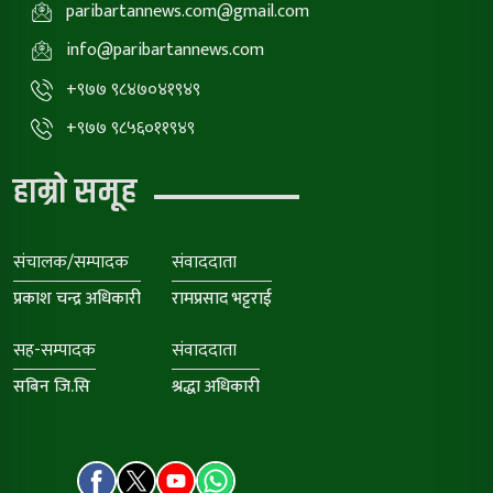
paribartannews.com@gmail.com
info@paribartannews.com
+९७७ ९८४७०४१९४९
+९७७ ९८५६०११९४९
हाम्रो समूह
संचालक/सम्पादक
संवाददाता
प्रकाश चन्द्र अधिकारी
रामप्रसाद भट्टराई
सह-सम्पादक
संवाददाता
सबिन जि.सि
श्रद्धा अधिकारी