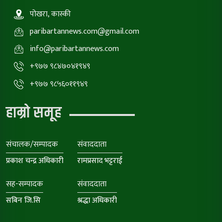
पोखरा, कास्की
paribartannews.com@gmail.com
info@paribartannews.com
+९७७ ९८४७०४१९४९
+९७७ ९८५६०११९४९
हाम्रो समूह
संचालक/सम्पादक
संवाददाता
प्रकाश चन्द्र अधिकारी
रामप्रसाद भट्टराई
सह-सम्पादक
संवाददाता
सबिन जि.सि
श्रद्धा अधिकारी