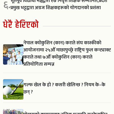
भूतपूर्व विद्यार्थी मञ्चद्वारा १७ निवृत्त शिक्षक सम्मानित,प्रदेश
६.
प्रमुख भट्टद्वारा अग्रज शिक्षकहरूको योगदानको प्रशंसा
धेरै हेरिएको
नेपाल क्योकुशिन (कान) कराते संघ कास्कीको
आयोजनामा २५औँ माछापुच्छ्रे राष्ट्रिय फुल कन्ट्याक्ट
कराते तथा ७औँ क्योकुशिन (कान) कराते
प्रतियोगिता सम्पन्न
गल्फ खेल के हो ? कसरी खेलिन्छ ? नियम के–के
छन् ?