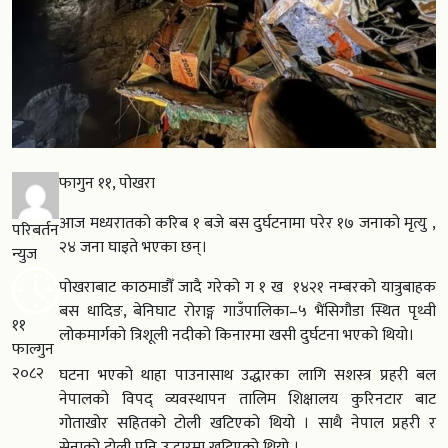
फागुन ११, पोखरा
आज मध्यरातको करिब १ बजे बस दुर्घटनामा परेर १७ जनाको मृत्यु ,
परिबर्तन
२४ जना घाइते भएका छन्।
न्युज
पोखराबाट काठमाडौँ जादै गरेको ग १ ख १४२१ नम्बरको यात्रुबाहक
बस धादिङ, बेनिघाट रोराङ्ग गाउँपालिका–५ भैंसिगौडा स्थित पृथ्वी
११
लोकमार्गको त्रिशूली नदीको किनारमा खसी दुर्घटना भएको थियो।
फाल्गुन
२०८२
घटना भएको थाहा पाउनासाथ उद्धारका लागि सशस्त्र प्रहरी बल
नेपालको विपद् व्यवस्थापन तालिम शिक्षालय कुरिनटार बाट
गोताखोर सहितको टोली खटिएको थियो । साथै नेपाल प्रहरी र
सेनाको टोली पनि उद्धारमा खटिएको थियो ।