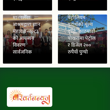
मानवसेवा
पेट्रोलियम
आश्रमद्वारा ज्ञान
पदार्थको मूल्य
महायज्ञ–२०८३
वृद्धि, काठमाडौं–
को आयव्यय
पोखरामा पेट्रोल
विवरण
र डिजेल २००
सार्वजनिक
रुपैयाँ पुग्यो