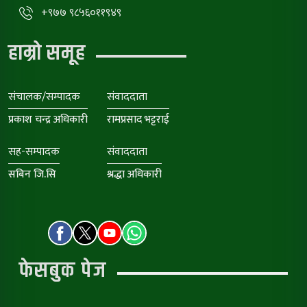
+९७७ ९८५६०११९४९
हाम्रो समूह
संचालक/सम्पादक
संवाददाता
प्रकाश चन्द्र अधिकारी
रामप्रसाद भट्टराई
सह-सम्पादक
संवाददाता
सबिन जि.सि
श्रद्धा अधिकारी
फेसबुक पेज