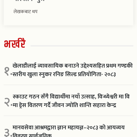
लेखकबाट थप
भर्खरै
खेलाडीलाई व्यावसायिक बनाउने उद्देश्यसहित प्रथम गण्डकी
१.
स्तरीय खुला स्नुकर रनिङ सिल्ड प्रतियोगिता- २०८३
स्काउट गठन सँगै विद्यार्थीमा नयाँ उत्साह, विन्ध्येश्वरी मा वि
२.
मा ड्रेस वितरण गर्दै जीवन ज्योति शान्ति सहारा केन्द्र
मानवसेवा आश्रमद्वारा ज्ञान महायज्ञ–२०८३ को आयव्यय
३.
विवरण सार्वजनिक