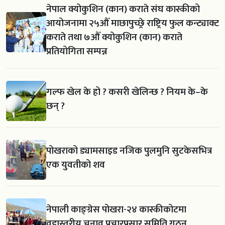
नेपाल क्योकुशिन (कान) कराते संघ कास्कीको
आयोजनामा २५औँ माछापुच्छ्रे राष्ट्रिय फुल कन्ट्याक्ट
कराते तथा ७औँ क्योकुशिन (कान) कराते
प्रतियोगिता सम्पन्न
गल्फ खेल के हो ? कसरी खेलिन्छ ? नियम के–के
छन् ?
पोखराको ड्यामसाइड नजिक पुलमुनि सुटकेसभित्र
एक युवतीको शव
नेपाली काङ्ग्रेस पोखरा-२४ कास्कीकोटमा
वडास्तरीय चुनाव प्रचारप्रसार समिति गठन