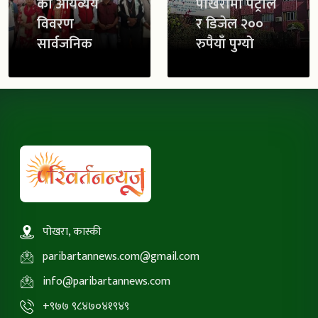
को आयव्यय
पोखरामा पेट्रोल
विवरण
र डिजेल २००
सार्वजनिक
रुपैयाँ पुग्यो
पोखरा, कास्की
paribartannews.com@gmail.com
info@paribartannews.com
+९७७ ९८४७०४१९४९