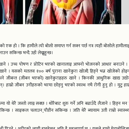
 एक हो । कि हामीले त्यो बोसो समाप्त गर्न सक्न पर्छ नत्र त्यही बोसोले हामील
उन सकिन्छ भन्दै उहाँ लेख्नुहुन्छ।
ा खाने । उच्च पोषण र प्रोटिन भएको खानालाइ आफ्नो भोजनको आधार बनाउने । 
रा खाने । यसको मतलव १०० बर्ष पुराना खानेकुरा खोज्दै हिड्ने भन्न खोजेको हो
ने जीबन्त (जीबन भएको) खानेकुराहहरु खाने । किनकी आधुनिक खाद्य उद्योगल
ेर्छन्। हाम्रो जीबन उनीहरुको भरमा छोड्नु भएको स्वस्थ नभै रोगी हुनु हो । मुटु हाम्
 यो धेरै जस्तो लाग्न सक्छ । थोरैबाट शुरु गर्ने अनि बढाउँदै लैजाने । हिड्न मन प
िन्छ । साइकल चलाउन¸पौडीन सकिन्छ । जति धेरै ब्यायाम उती राम्रो स्वास्थ्
पिउने । शरीरको लागी हाइड्रेसन अति नै महत्वपूर्ण छ । यसले हाम्रो मेटाबोलि