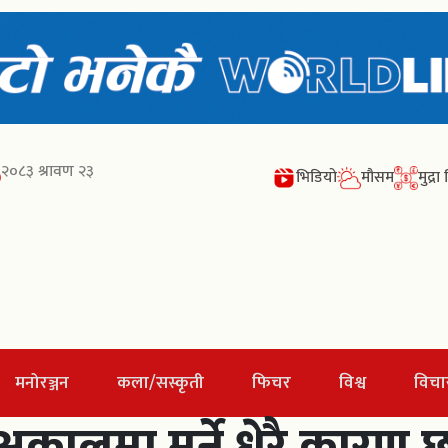
२०८३ श्रावण २३
भिडियो
मौसम
मुद्र
मनोरञ्जन
कला/सस्कृती
फिचर
विश्व
विचा
र अकालमा मर्ने धेरै कार