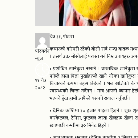
चैत्र ११, पोखरा
कम्मरको वरिपरी रहेको बोसो सबै भन्दा घातक मध्यको
परिबर्तन
। तसर्थ उक्त बोसोलाई परास्त गर्न निम्न उपायहरु अपना
न्युज
• प्रशोधित खानेकुरा नखाने । वास्तविक खानेकुर
पहिले हाम्रा पिता पुर्खाहरुले खाने गरेका खानेकु
११ चैत्र
बिचारको रुपमा बहस छेडेको । भन्न खोजेको के भ
२०८२
स्वास्थ्यको चिन्ता गर्दैनन् । मात्र आफ्नो ब्यापार ह
भएको हुँदा हामी आफैले यसको ख्याल गर्नुपर्छ ।
• दैनिक कम्तिमा १० हजार पाइला हिड्ने । शुरु शुरुमा
बास्केटबल, टेनिस, फुटबल जस्ता खेलहरू खेल्न सक
खाएपछी कम्तीमा ३० मिनेट हिड्ने ।
• आवश्यकता अनुसार (दैनिक कम्तीमा २ लिटर) पानी 