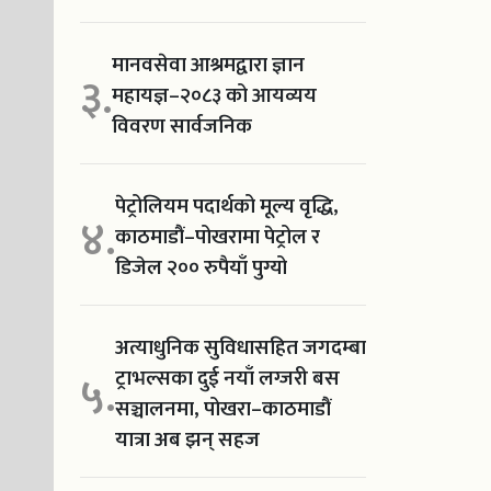
मानवसेवा आश्रमद्वारा ज्ञान
३.
महायज्ञ–२०८३ को आयव्यय
विवरण सार्वजनिक
पेट्रोलियम पदार्थको मूल्य वृद्धि,
४.
काठमाडौं–पोखरामा पेट्रोल र
डिजेल २०० रुपैयाँ पुग्यो
अत्याधुनिक सुविधासहित जगदम्बा
ट्राभल्सका दुई नयाँ लग्जरी बस
५.
सञ्चालनमा, पोखरा–काठमाडौं
यात्रा अब झन् सहज