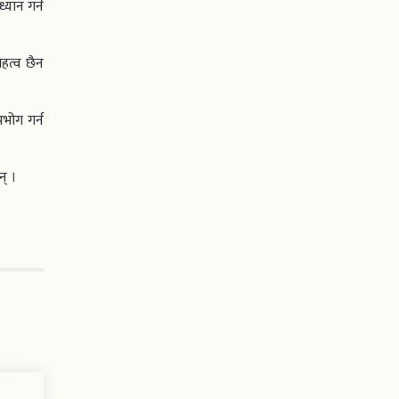
्यान गर्न
महत्व छैन
भोग गर्न
न् ।