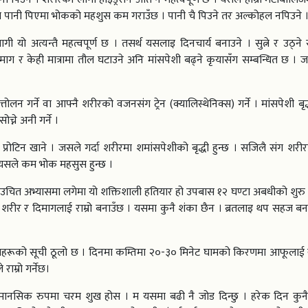
अघि पानी पिएमा भोकको महशुस कम गराउँछ । पानी चै पिउने तर अल्कोहल नपिउने 
गी यो अत्यन्तै महत्वपूर्ण छ । तसर्थ यसलाइ दिनचार्य बनाउने । सुत्ने र उठ्न
ग र केही मात्रामा तौल घटाउने अनि मांसपेशी बढ्ने कृयासँग सम्बन्धित छ । जस
त्तोलन गर्ने वा आफ्नै शरीरको वजनसंग ट्रेन (क्यालिस्थेनिक्स) गर्ने । मांसपेशी बृद्ध
्ने अनी गर्ने ।
 प्रोटिन खाने । जसले गर्दा शरीरमा शमांसपेशीको बृद्धी हुन्छ । सजिलै संग शर
। यसले कम भोक महसुस हुन्छ ।
उचित अभ्यासमा लगेमा यो शक्तिशाली हतियार हो उपबास १२ घण्टा अबधीको शुरु गर
े शरीर र दिमागलाई राम्रो बनाउँछ । यसमा कुनै शंका छैन । ब्रतलाइ थप सहज ब
दाहरूको सूची ठूलो छ । दिनमा कम्तिमा २०-३० मिनेट घामको किरणमा आफूलाई खु
ाम्रो गर्नेछ।
ा मानसिक रुपमा चरम शुख होस । म यसमा बढी नै जोड दिन्छु । हरेक दिन कुन