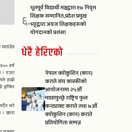
भूतपूर्व विद्यार्थी मञ्चद्वारा १७ निवृत्त
शिक्षक सम्मानित,प्रदेश प्रमुख
६.
भट्टद्वारा अग्रज शिक्षकहरूको
योगदानको प्रशंसा
ाइ सताउँछ
धेरै हेरिएको
१०० वर्ष
नेपाल क्योकुशिन (कान)
इन । एउटा
े हाम्रो
कराते संघ कास्कीको
रो इन्जिन
आयोजनामा २५औँ
माछापुच्छ्रे राष्ट्रिय फुल
कन्ट्याक्ट कराते तथा ७औँ
र्दैन भने
य । खाना
क्योकुशिन (कान) कराते
प्रतियोगिता सम्पन्न
जम मजबुद