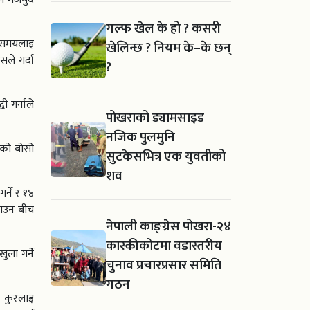
।
गल्फ खेल के हो ? कसरी
े समयलाइ
खेलिन्छ ? नियम के–के छन्
ले गर्दा
?
ी गर्नाले
पोखराको ड्यामसाइड
नजिक पुलमुनि
ीरको बोसो
सुटकेसभित्र एक युवतीको
शव
्ने र १४
नाउन बीच
नेपाली काङ्ग्रेस पोखरा-२४
कास्कीकोटमा वडास्तरीय
ला गर्ने
चुनाव प्रचारप्रसार समिति
गठन
ै कुरलाइ