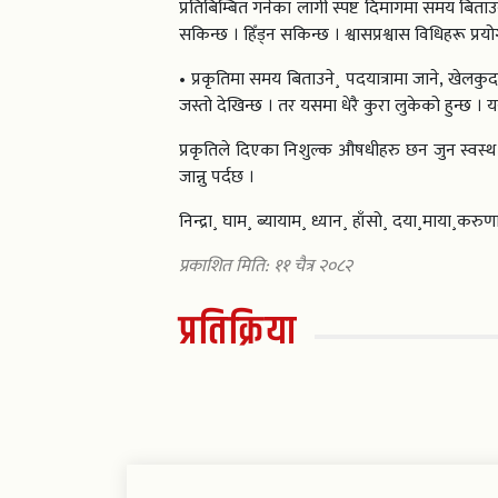
प्रतिबिम्बित गर्नका लागी स्पष्ट दिमागमा समय बित
सकिन्छ । हिँड्न सकिन्छ । श्वासप्रश्वास विधिहरू प्र
• प्रकृतिमा समय बिताउने¸ पदयात्रामा जाने, खेलकु
जस्तो देखिन्छ । तर यसमा धेरै कुरा लुकेको हुन्छ । 
प्रकृतिले दिएका निशुल्क औषधीहरु छन जुन स्वस्
जान्नु पर्दछ ।
निन्द्रा¸ घाम¸ ब्यायाम¸ ध्यान¸ हाँसो¸ दया¸माया¸क
प्रकाशित मिति: ११ चैत्र २०८२
प्रतिक्रिया