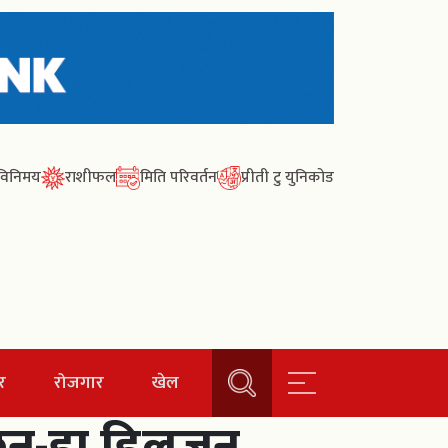
ा विनिमय
राशीफल
मिति परिवर्तन
प्रीती टु युनिकोड
र
रोजगार
खेल
ण छन-डा.डिलजन