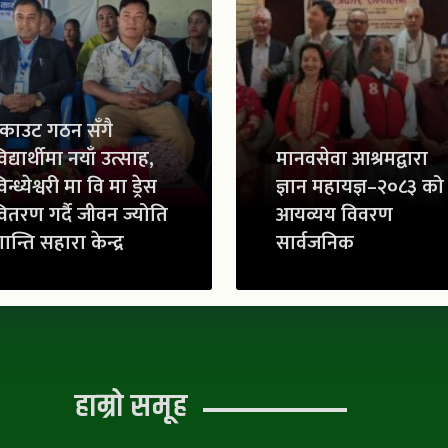
्काउट गठन सँगै
िद्यार्थीमा नयाँ उत्साह,
मानवसेवा आश्रमद्वारा
िन्ध्येश्वरी मा वि मा ड्रेस
ज्ञान महायज्ञ–२०८३ को
ितरण गर्दै जीवन ज्योति
आयव्यय विवरण
ान्ति सहारा केन्द्र
सार्वजनिक
हाम्रो समूह