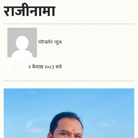
राजीनामा
परिबर्तन न्युज
२ बैशाख २०८३ बजे