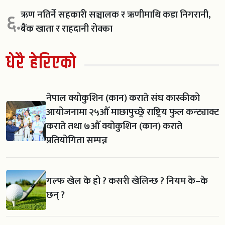
ऋण नतिर्ने सहकारी सञ्चालक र ऋणीमाथि कडा निगरानी,
६.
बैंक खाता र राहदानी रोक्का
धेरै हेरिएको
नेपाल क्योकुशिन (कान) कराते संघ कास्कीको
आयोजनामा २५औँ माछापुच्छ्रे राष्ट्रिय फुल कन्ट्याक्ट
कराते तथा ७औँ क्योकुशिन (कान) कराते
प्रतियोगिता सम्पन्न
गल्फ खेल के हो ? कसरी खेलिन्छ ? नियम के–के
छन् ?