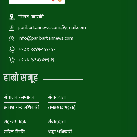
पोखरा, कास्की
paribartannews.com@gmail.com
info@paribartannews.com
+९७७ ९८४७०४१९४९
+९७७ ९८५६०११९४९
हाम्रो समूह
संचालक/सम्पादक
संवाददाता
प्रकाश चन्द्र अधिकारी
रामप्रसाद भट्टराई
सह-सम्पादक
संवाददाता
सबिन जि.सि
श्रद्धा अधिकारी