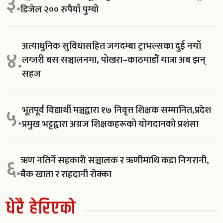
३.
डिजेल २०० रुपैयाँ पुग्यो
अत्याधुनिक सुविधासहित जगदम्बा ट्राभल्सका दुई नयाँ
४.
लग्जरी बस सञ्चालनमा, पोखरा–काठमाडौं यात्रा अब झन्
सहज
भूतपूर्व विद्यार्थी मञ्चद्वारा १७ निवृत्त शिक्षक सम्मानित,प्रदेश
५.
प्रमुख भट्टद्वारा अग्रज शिक्षकहरूको योगदानको प्रशंसा
ऋण नतिर्ने सहकारी सञ्चालक र ऋणीमाथि कडा निगरानी,
६.
बैंक खाता र राहदानी रोक्का
धेरै हेरिएको