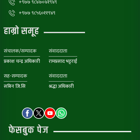
+९७७ ९८४७०४१९४९
+९७७ ९८५६०११९४९
हाम्रो समूह
संचालक/सम्पादक
संवाददाता
प्रकाश चन्द्र अधिकारी
रामप्रसाद भट्टराई
सह-सम्पादक
संवाददाता
सबिन जि.सि
श्रद्धा अधिकारी
फेसबुक पेज