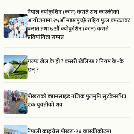
नेपाल क्योकुशिन (कान) कराते संघ कास्कीको
आयोजनामा २५औँ माछापुच्छ्रे राष्ट्रिय फुल कन्ट्याक्ट
कराते तथा ७औँ क्योकुशिन (कान) कराते
प्रतियोगिता सम्पन्न
गल्फ खेल के हो ? कसरी खेलिन्छ ? नियम के–के
छन् ?
पोखराको ड्यामसाइड नजिक पुलमुनि सुटकेसभित्र
एक युवतीको शव
नेपाली काङ्ग्रेस पोखरा-२४ कास्कीकोटमा