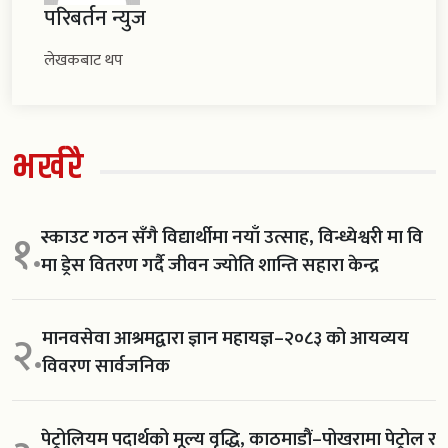
परिबर्तन न्युज
लेखकबाट थप
भर्खरै
स्काउट गठन सँगै विद्यार्थीमा नयाँ उत्साह, विन्ध्येश्वरी मा वि
१.
मा ड्रेस वितरण गर्दै जीवन ज्योति शान्ति सहारा केन्द्र
मानवसेवा आश्रमद्वारा ज्ञान महायज्ञ–२०८३ को आयव्यय
२.
विवरण सार्वजनिक
पेट्रोलियम पदार्थको मूल्य वृद्धि, काठमाडौं–पोखरामा पेट्रोल र