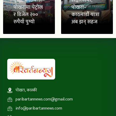
वृद्धि, काठमाडौं–
सञ्चालनमा,
पोखरामा पेट्रोल
पोखरा–
र डिजेल २००
काठमाडौं यात्रा
रुपैयाँ पुग्यो
अब झन् सहज
पोखरा, कास्की
paribartannews.com@gmail.com
info@paribartannews.com