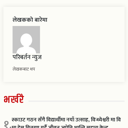
लेखकको बारेमा
परिबर्तन न्युज
लेखकबाट थप
भर्खरै
स्काउट गठन सँगै विद्यार्थीमा नयाँ उत्साह, विन्ध्येश्वरी मा वि
१.
मा ड्रेस वितरण गर्दै जीवन ज्योति शान्ति सहारा केन्द्र