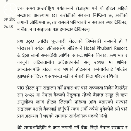
एक समय अन्तर्राष्ट्रिय पर्यटकको रोजाइमा पर्ने यो होटल अहिले
बन्दप्रायः अवस्थामा छ। करोडौंको संरचना निष्क्रिय छ, अर्बौंको
२१ जेष्ठ
लगानी जोखिममा छ, तर यसको भविष्यबारे न सरकार स्पष्ट देखिन्छ,
२०८३
न बैंक, न त सञ्चालक पक्ष इमान्दार देखिन्छन्।
प्रश्न उठ्छ आखिर फूलबारी होटलको जिम्मेवारी कसको हो ?
पोखराको पर्यटन इतिहाससँग जोडिएको Hotel Phulbari Resort
& Spa लामो समयदेखि आर्थिक संकट, श्रमिक विवाद, ऋण भार र
कानुनी जटिलताबीच अल्झिएकोले सन् २०१७ मा श्रमिक
आन्दोलनपछि होटल बन्द भएको होटलका कर्मचारीलाई ‘गोल्डेन
ह्याण्डसेक’ दिएर १ सयभन्दा बढी कर्मचारी बिदा गरिएको थियो।
पछि होटल पुनः सञ्चालन गर्ने प्रयास भए पनि सफलता मिलेन देखिँदैन
सन् २०२२ मा नेपाल बैंकको नेतृत्वमा रहेको बैंकिङ समूह ले ऋण
असुलीका लागि होटल लिलामी प्रक्रिया अघि बढाएको भएपनि
सञ्चालक पक्षले बैंकलाई तिर्नुपर्ने रकम अर्बौं रुपैयाँ पुगेकोले त्यो पनि
प्राय असम्भव नै भएको समाचार सार्वजनिक भएको थियो।
धेरै समयअघिदेखि नै ऋण लगानी गर्ने बैंक, सिङ्गो नेपाल सरकार र