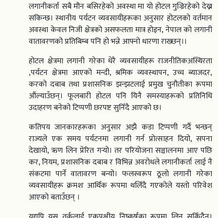
लगानीकर्ता सबै मौन बसिरहेको अवस्था मा यो होटल गुज्रिरहेको देख्न
सकिन्छ। स्थानीय पर्यटन व्यवसायीहरूका अनुसार होटलको वर्तमान
अवस्था केवल निजी क्षेत्रको असफलता मात्र होइन, नेपाल को लगानी
वातावरणको प्रतिबिम्ब पनि हो भन्ने आफ्नो धारणा राख्छन्।।
होटल क्षेत्रमा लगानी गरेका धेरै व्यवसायीहरू राजनीतिकअस्थिरता
,पर्यटन क्षेत्रमा आएको मन्दी, श्रमिक व्यवस्थापन, उच्च ब्याजदर,
करको दबाब तथा प्रशासनिक झन्झटलाई प्रमुख चुनौतीका रूपमा
औंल्याउँछन्। फूलबारी होटल पनि यिनै समस्याहरूको प्रतिनिधि
उदाहरण बनेको टिप्पणी छरपष्ट सुनिँदै आएको छ।
कतिपय जानकारहरूका अनुसार अझै कडा टिप्पणी गर्दै भन्छन्
राज्यले एक समय पर्यटनमा लगानी गर्न प्रोत्साहन दियो, सपना
देखायो, ऋण लिन प्रेरित गर्‍यो। तर परियोजना सञ्चालनमा आए पछि
कर, नियम, प्रशासनिक दबाब र विभिन्न अवरोधले लगानीकर्ता लाई नै
संकटमा पार्ने वातावरण बन्यो। फलस्वरूप ठूलो लगानी गरेका
व्यवसायीहरू क्रमशः आर्थिक रूपमा थलिँदै गएकोले यस्तो परिवेश
आएको बताउँछन् ।
यद्यपि यस तर्कलाई एकपक्षीय निष्कर्षका रूपमा लिन सकिँदैन।