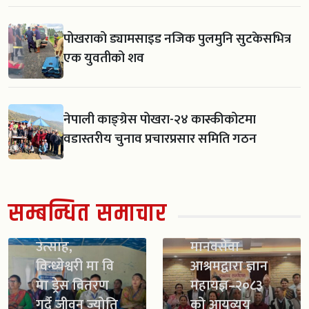
पोखराको ड्यामसाइड नजिक पुलमुनि सुटकेसभित्र
एक युवतीको शव
नेपाली काङ्ग्रेस पोखरा-२४ कास्कीकोटमा
वडास्तरीय चुनाव प्रचारप्रसार समिति गठन
सम्बन्धित समाचार
स्काउट गठन सँगै
विद्यार्थीमा नयाँ
उत्साह,
मानवसेवा
विन्ध्येश्वरी मा वि
आश्रमद्वारा ज्ञान
मा ड्रेस वितरण
महायज्ञ–२०८३
गर्दै जीवन ज्योति
को आयव्यय