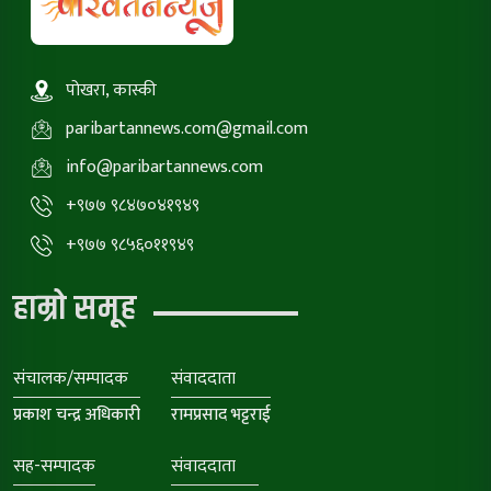
पोखरा, कास्की
paribartannews.com@gmail.com
info@paribartannews.com
+९७७ ९८४७०४१९४९
+९७७ ९८५६०११९४९
हाम्रो समूह
संचालक/सम्पादक
संवाददाता
प्रकाश चन्द्र अधिकारी
रामप्रसाद भट्टराई
सह-सम्पादक
संवाददाता