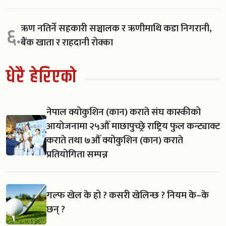
ऋण नतिर्ने सहकारी सञ्चालक र ऋणीमाथि कडा निगरानी,
६.
बैंक खाता र राहदानी रोक्का
धेरै हेरिएको
नेपाल क्योकुशिन (कान) कराते संघ कास्कीको
आयोजनामा २५औँ माछापुच्छ्रे राष्ट्रिय फुल कन्ट्याक्ट
कराते तथा ७औँ क्योकुशिन (कान) कराते
प्रतियोगिता सम्पन्न
गल्फ खेल के हो ? कसरी खेलिन्छ ? नियम के–के
छन् ?