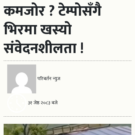
कमजोर ? टेम्पोसँगै
भिरमा खस्यो
संवेदनशीलता !
परिबर्तन न्युज
३१ जेष्ठ २०८३ बजे