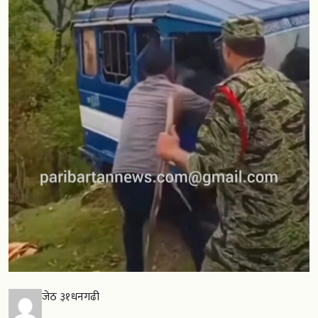
जेठ ३१धनगढी