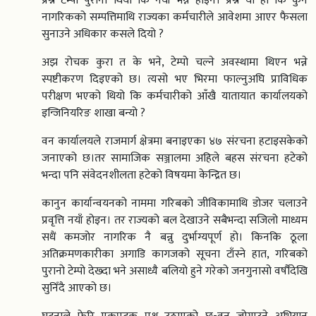
प्रश्न टेम्पो पुरानो थियो कि नयाँ भन्ने होइन। प्रश्न यो हो कि कुनै
नागरिकको सम्पत्तिमाथि राज्यका कर्मचारीले आवेशमा आएर फैसला
सुनाउने अधिकार कसले दियो ?
अझ रोचक कुरा त के भने, टेम्पो चल्ने अवस्थामा थिएन भन्ने
स्पष्टीकरण दिइएको छ। त्यसो भए भिरमा फाल्नुअघि प्राविधिक
परीक्षण भएको थियो कि कर्मचारीको आँखै यातायात कार्यालयको
इन्जिनियरिङ शाखा बन्यो ?
वन कार्यालयले राजमार्ग क्षेत्रमा बनाइएका ४७ संरचना हटाइसकेको
जनाएको छ।तर सामाजिक सञ्जालमा अहिले बहस संरचना हटेको
भन्दा पनि संवेदनशीलता हटेको विषयमा केन्द्रित छ।
कानुन कार्यान्वयनको नाममा गरिबको जीविकामाथि डोजर चलाउने
प्रवृत्ति नयाँ होइन। तर राज्यको बल देखाउने सबैभन्दा सजिलो माध्यम
सधैं कमजोर नागरिक नै बन्नु दुर्भाग्यपूर्ण हो। किनकि ठूला
अतिक्रमणकारीका अगाडि कागजको सूचना टाँस्ने हात, गरिबको
पुरानो टेम्पो देख्दा भने असाध्यै बलियो हुने गरेको जनगुनासो वर्षौंदेखि
सुनिँदै आएको छ।