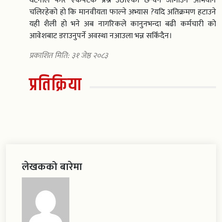
घटनाले फेरि एकपटक प्रश्न उठाएको छ-वन जोगाउने अभियान
चलिरहेको हो कि मानवीयता फाल्ने अभ्यास ?यदि अतिक्रमण हटाउने
यही शैली हो भने अब नागरिकले कानुनभन्दा बढी कर्मचारी को
आवेशबाट डराउनुपर्ने अवस्था नआउला भन्न सकिँदैन।
प्रकाशित मिति: ३१ जेष्ठ २०८३
प्रतिक्रिया
लेखकको बारेमा