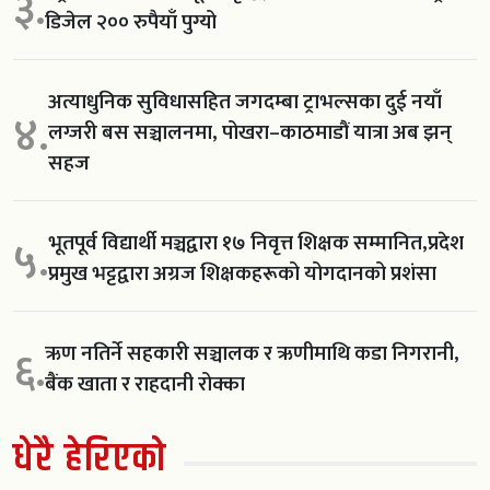
३.
डिजेल २०० रुपैयाँ पुग्यो
अत्याधुनिक सुविधासहित जगदम्बा ट्राभल्सका दुई नयाँ
४.
लग्जरी बस सञ्चालनमा, पोखरा–काठमाडौं यात्रा अब झन्
सहज
भूतपूर्व विद्यार्थी मञ्चद्वारा १७ निवृत्त शिक्षक सम्मानित,प्रदेश
५.
प्रमुख भट्टद्वारा अग्रज शिक्षकहरूको योगदानको प्रशंसा
ऋण नतिर्ने सहकारी सञ्चालक र ऋणीमाथि कडा निगरानी,
६.
बैंक खाता र राहदानी रोक्का
धेरै हेरिएको