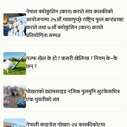
नेपाल क्योकुशिन (कान) कराते संघ कास्कीको
आयोजनामा २५औँ माछापुच्छ्रे राष्ट्रिय फुल कन्ट्याक्ट
कराते तथा ७औँ क्योकुशिन (कान) कराते
प्रतियोगिता सम्पन्न
गल्फ खेल के हो ? कसरी खेलिन्छ ? नियम के–के
छन् ?
पोखराको ड्यामसाइड नजिक पुलमुनि सुटकेसभित्र
एक युवतीको शव
नेपाली काङ्ग्रेस पोखरा-२४ कास्कीकोटमा