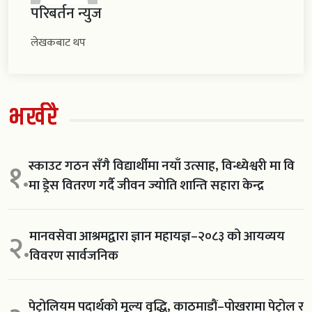
परिबर्तन न्युज
लेखकबाट थप
भर्खरै
स्काउट गठन सँगै विद्यार्थीमा नयाँ उत्साह, विन्ध्येश्वरी मा वि
१.
मा ड्रेस वितरण गर्दै जीवन ज्योति शान्ति सहारा केन्द्र
मानवसेवा आश्रमद्वारा ज्ञान महायज्ञ–२०८३ को आयव्यय
२.
विवरण सार्वजनिक
पेट्रोलियम पदार्थको मूल्य वृद्धि, काठमाडौं–पोखरामा पेट्रोल र