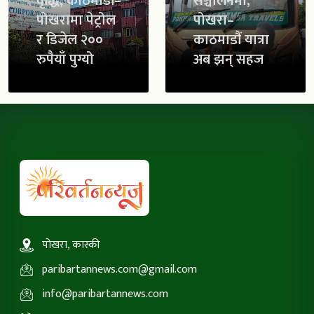
वृद्धि, काठमाडौं–
सञ्चालनमा,
पोखरामा पेट्रोल
पोखरा–
र डिजेल २००
काठमाडौं यात्रा
रुपैयाँ पुग्यो
अब झन् सहज
पोखरा, कास्की
paribartannews.com@gmail.com
info@paribartannews.com