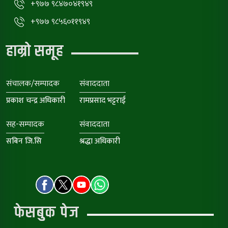
+९७७ ९८४७०४१९४९
+९७७ ९८५६०११९४९
हाम्रो समूह
संचालक/सम्पादक
संवाददाता
प्रकाश चन्द्र अधिकारी
रामप्रसाद भट्टराई
सह-सम्पादक
संवाददाता
सबिन जि.सि
श्रद्धा अधिकारी
फेसबुक पेज