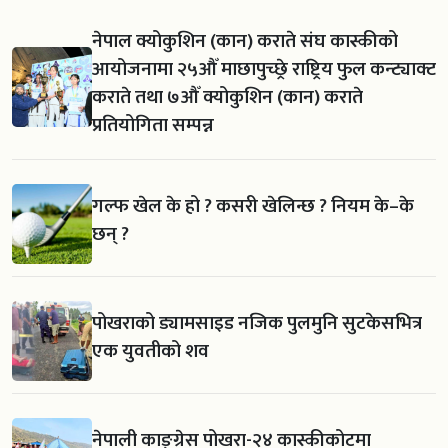
नेपाल क्योकुशिन (कान) कराते संघ कास्कीको
आयोजनामा २५औँ माछापुच्छ्रे राष्ट्रिय फुल कन्ट्याक्ट
कराते तथा ७औँ क्योकुशिन (कान) कराते
प्रतियोगिता सम्पन्न
गल्फ खेल के हो ? कसरी खेलिन्छ ? नियम के–के
छन् ?
पोखराको ड्यामसाइड नजिक पुलमुनि सुटकेसभित्र
एक युवतीको शव
नेपाली काङ्ग्रेस पोखरा-२४ कास्कीकोटमा