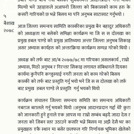
डबल पाण्डे बीच नया बर्सको सुभकामना आदानप्रर्दान गर्नी मौका
मिल्यो भने उहाहारुले अआफ्नो जिल्ला को बिकासको काम हरु के
कसरी गारियको छ भन्ने बिसय मा पनि अनुभब साटासाट गर्नुभयो ।
५
बैशाख
आज जिल्ला समन्वय सामिति कास्कीका प्रमुख बैन बहादुर अधिकारी
२०७८
को अध्यक्षता मा बसेको समिक्षा कार्यक्रम मा जि स स दोलखा का
प्रमुख डबल पाण्डे को प्रमुख आतिथ्यमा अन्तर जिल्ला अनुभब सिकाइ
असर अभ्यास कार्यहरु को अन्तरक्रिया कार्यक्रम सम्पन्न गरेको थियो ।
अध्यक्ष को तर्फ बाट आ/ब २०७७/७८ मा गरियका असलकार्य , राम्रो
अभ्यास, मिठो अनुभब र निरन्तर सिकाइ लगायत संबिधानले दियका
कार्यमा कुनैपनि कन्जुस्याई नगरी जनता को काम गरेको बिसय
कास्की को तर्फ बाट प्रस्तुति गर्नु भयो भने जि स स दोलखा को तर्फ़
बाट प्रमुख डबल पाण्डे ले प्रस्तुति गर्नु भयको थियो
कार्यक्रम संचालन जिल्ला समन्वय समिति का समन्वय अधिकारी
नबराज बरालले गर्नु भयको थियो ।अनुभब आदानप्रदान गर्द्दा धेरै कुरा
को जानकारी हुने हुनाले एक आपस मा राम्रो सम्बंध बढ्दै जादा देस र
जनता को जिबन स्तर उठाउने कसरि भन्ने बिसय मा अझै देसै भर का
प्रमुखहरु एकै स्थान मा बसेर छलफल गरि निर्णायक भूमिका खेलेको