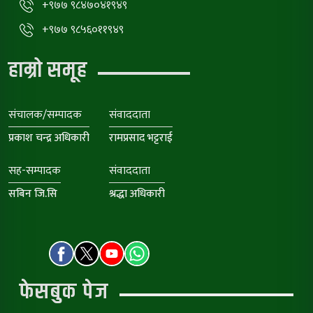
+९७७ ९८४७०४१९४९
+९७७ ९८५६०११९४९
हाम्रो समूह
संचालक/सम्पादक
संवाददाता
प्रकाश चन्द्र अधिकारी
रामप्रसाद भट्टराई
सह-सम्पादक
संवाददाता
सबिन जि.सि
श्रद्धा अधिकारी
फेसबुक पेज