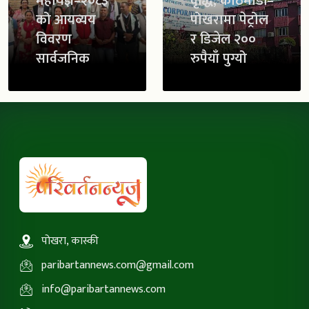
महायज्ञ–२०८३
वृद्धि, काठमाडौं–
को आयव्यय
पोखरामा पेट्रोल
विवरण
र डिजेल २००
सार्वजनिक
रुपैयाँ पुग्यो
पोखरा, कास्की
paribartannews.com@gmail.com
info@paribartannews.com