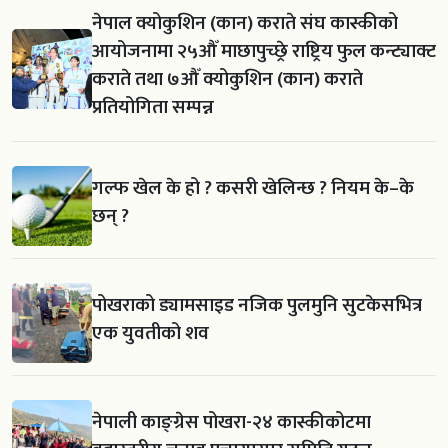
नेपाल क्योकुशिन (कान) कराते संघ कास्कीको
आयोजनामा २५औँ माछापुच्छ्रे राष्ट्रिय फुल कन्ट्याक्ट
कराते तथा ७औँ क्योकुशिन (कान) कराते
प्रतियोगिता सम्पन्न
गल्फ खेल के हो ? कसरी खेलिन्छ ? नियम के–के
छन् ?
पोखराको ड्यामसाइड नजिक पुलमुनि सुटकेसभित्र
एक युवतीको शव
नेपाली काङ्ग्रेस पोखरा-२४ कास्कीकोटमा