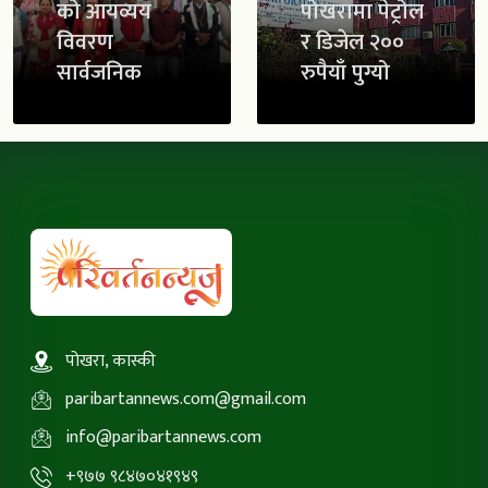
को आयव्यय
पोखरामा पेट्रोल
विवरण
र डिजेल २००
सार्वजनिक
रुपैयाँ पुग्यो
पोखरा, कास्की
paribartannews.com@gmail.com
info@paribartannews.com
+९७७ ९८४७०४१९४९