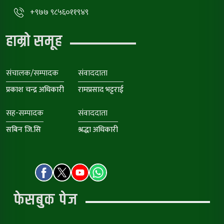
+९७७ ९८५६०११९४९
हाम्रो समूह
संचालक/सम्पादक
संवाददाता
प्रकाश चन्द्र अधिकारी
रामप्रसाद भट्टराई
सह-सम्पादक
संवाददाता
सबिन जि.सि
श्रद्धा अधिकारी
फेसबुक पेज