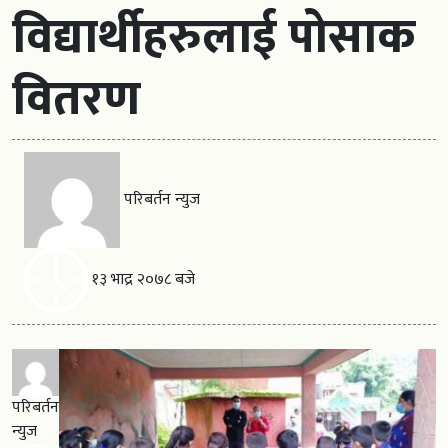
विद्यार्थीहरुलाई पोसाक
वितरण
परिबर्तन न्युज
१३ भाद्र २०७८ बजे
परिबर्तन
न्युज