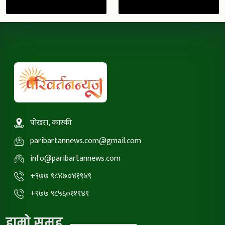
पोखरा, कास्की
paribartannews.com@gmail.com
info@paribartannews.com
+९७७ ९८४७०४१९४९
+९७७ ९८५६०११९४९
हाम्रो समूह