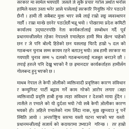
सरकार मा सामेल भयपछी जसले जे सुकै प्रचार गरोस अर्थात भनोस
हामिले यस्ता उस्ता भनेर आसे पासेलाई सरकारि नियुक्ति गरेर पठाउने
छैनौ । हामी ती सबैबाट मुक्त भएर सबै लाई राम्रो सङ्ग व्यवस्थापन
गर्छौं । राम्रा मान्छे छानेर पठाउँछौं भन्नू भयो । पोखरामा प्रदेश कमिटी
कार्यालय उद्घाटनपछि नेता कार्यकर्तालाई सम्बोधन गर्दै पूर्व
प्रधानमन्त्रीसमेत रहेका नेपालले एमालेहरु हामी भित्र खेल्न चाहेको
छन र जे पनि बोल्दै हिडेको छन यसलाइ चिरदै हाम्रो ५ दल को
गठबन्धन चुनाब सम्म कायम रहने बताउनु भयो। अब हामी सरकार मा
गयपछी चुनाव सम्म ५ दलको गठबन्धनलाई मजबुत बनाउने छौं ।
तपाई हरुले पनि देख्नु भएको नै छ इमानदार कार्यकर्ताहरु हामीसँग
गोलबन्द हुनु भएको छ ।
माधब नेपाल ले केपी ओलीको व्यक्तिवादी प्रवृत्तिका कारण संविधान
र कम्युनिस्ट पार्टी बद्नाम गर्ने काम गरेको आरोप लगाए ।जहा
व्यक्तिवादी प्रवृत्ति हाबी हुन्छ त्यहा संविधान र देशको माया हुँदैन ।
त्यसैले त एमाले को यो दुर्दशा भयो ?यो सबै केपी ओलीका कारण
भयको हो। अहिले एमालेको नाम लिँदा नाक, मुख खुम्च्याउ नु पर्ने
स्थिति आयो । अन्तर्राष्ट्रिय स्तरमा यस्तो घटना भएको भए यस्तो
प्रधानमन्त्रीलाई सजायँ को कठघरामा उभ्याउने गरिन्छ । तर हाम्रो