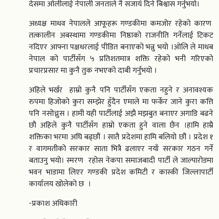
देसमा ओलीलाई नेपाली जनताले नै सजायँ दिने बिश्वास गर्नुभयो।
अध्यक्ष माधव नेपालले आफूहरू गण्डकीमा कमजोर रहेको कारण
तत्कालीन अबस्थामा गण्डकीमा निष्ठाको राजनीति गर्नेलाई टिकट
नदिएर आफ्ना पक्षधरलाई पीडित बनाएको भन्नु भयो ।ओलि ले माधब
नेपाल को पार्टीसँग ५ प्रतिशतमात्र शक्ति रहेको भनी गरिएको
प्रचारप्रसार मा कुनै तुक नभएको दाबी गर्नुभयो ।
अहिले भर्खर हाम्रो कुनै पनि पार्टीसँग एकता नहुने र अनावश्यक
रुपमा हिजोको कुरा सम्झेर हुँदैन एमाले मा फर्केर जाने कुरा कत्ति
पनि नसोच्नुस । हामी यही पार्टीलाई अझै मझबुत बनाएर अगाडि बढने
छौ अहिले कुनै पार्टीसँग हाम्रो एकता हुने वाला छैन ।हामि हाम्रै
शक्तिका भरमा अघि बढ्छौं । सातै प्रदेशमा हामि बलियो छौं । प्रदेश १
र वागमतीको सरकार साता भित्रै ढलाएर नयाँ सरकार गठन गर्ने
बताउनु भयो। स्मरण रहोस नेकपा समाजबादी पार्टी ले जाल्पारोडमा
भवन भाडामा लिएर गण्डकी प्रदेश कमिटी र कास्की जिल्लापार्टी
कार्यालय खोलेको छ ।
-प्रकाश अधिकारी