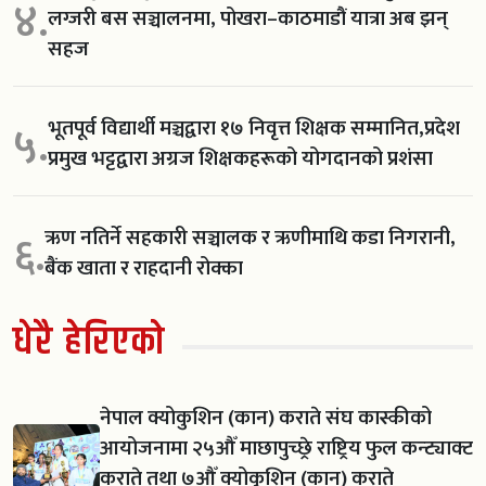
४.
लग्जरी बस सञ्चालनमा, पोखरा–काठमाडौं यात्रा अब झन्
सहज
भूतपूर्व विद्यार्थी मञ्चद्वारा १७ निवृत्त शिक्षक सम्मानित,प्रदेश
५.
प्रमुख भट्टद्वारा अग्रज शिक्षकहरूको योगदानको प्रशंसा
ऋण नतिर्ने सहकारी सञ्चालक र ऋणीमाथि कडा निगरानी,
६.
बैंक खाता र राहदानी रोक्का
धेरै हेरिएको
नेपाल क्योकुशिन (कान) कराते संघ कास्कीको
आयोजनामा २५औँ माछापुच्छ्रे राष्ट्रिय फुल कन्ट्याक्ट
कराते तथा ७औँ क्योकुशिन (कान) कराते