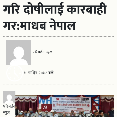
गरि दोषीलाई कारबाही
गर:माधब नेपाल
परिबर्तन न्युज
४ आश्विन २०७८ बजे
परिबर्तन
न्युज