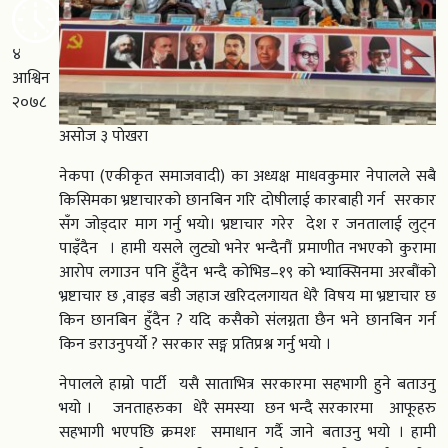
४
आश्विन
२०७८
असोज ३ पाेखरा
नेकपा (एकीकृत समाजवादी) का अध्यक्ष माधवकुमार नेपालले सबै
किसिमका भ्रष्टाचारको छानबिन गरि दोषीलाई कारबाही गर्न सरकार
सँग जोड्दार माग गर्नु भयो। भ्रष्टाचार गरेर देश र जनतालाई लुट्न
पाइँदैन । हामी यसले लुट्यो भनेर भन्दैनौं प्रमाणीत नभएको कुरामा
आरोप लगाउन पनि हुँदैन भन्दै कोभिड–१९ को भ्याक्सिनमा अरबौंको
भ्रष्टाचार छ ,वाइड बडी जहाज खरिदलगायत धेरै विषय मा भ्रष्टाचार छ
किन छानबिन हुँदैन ? यदि कसैको संलग्नता छैन भने छानबिन गर्न
किन डराउनुपर्यो ? सरकार सङ्ग प्रतिप्रश्न गर्नु भयो ।
नेपालले हाम्रो पार्टी यसै साताभित्र सरकारमा सहभागी हुने बताउनु
भयो । जनताहरुका धेरै समस्या छन भन्दै सरकारमा आफूहरु
सहभागी भएपछि क्रमशः समाधान गर्दै जाने बताउनु भयो । हामी