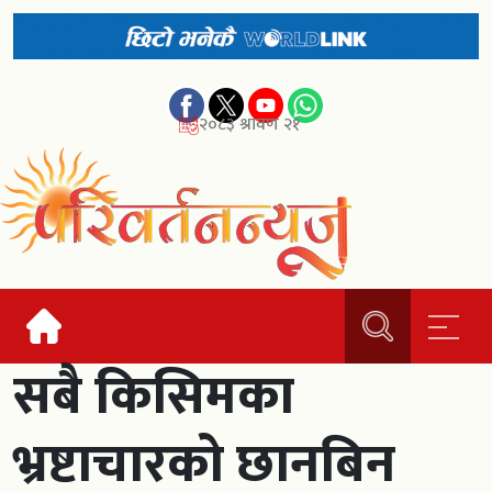
२०८३ श्रावण २१
सबै किसिमका
भ्रष्टाचारको छानबिन