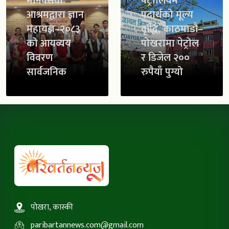
मानवसेवा
पेट्रोलियम
आश्रमद्वारा ज्ञान
पदार्थको मूल्य
महायज्ञ–२०८३
वृद्धि, काठमाडौं–
को आयव्यय
पोखरामा पेट्रोल
विवरण
र डिजेल २००
सार्वजनिक
रुपैयाँ पुग्यो
पोखरा, कास्की
paribartannews.com@gmail.com