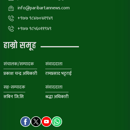
info@paribartannews.com
+९७७ ९८४७०४१९४९
+९७७ ९८५६०११९४९
हाम्रो समूह
संचालक/सम्पादक
संवाददाता
प्रकाश चन्द्र अधिकारी
रामप्रसाद भट्टराई
सह-सम्पादक
संवाददाता
सबिन जि.सि
श्रद्धा अधिकारी