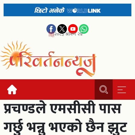
२०८३ श्रावण २४
प्रचण्डले एमसीसी पास
गर्छु भन्नु भएको छैन झुट