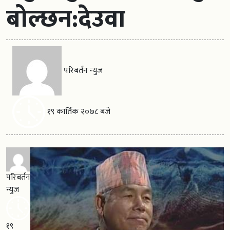
बोल्छन:देउवा
परिबर्तन न्युज
१९ कार्तिक २०७८ बजे
परिबर्तन
न्युज
१९