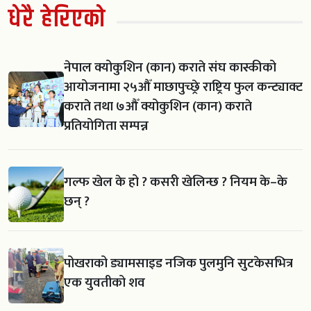
धेरै हेरिएको
नेपाल क्योकुशिन (कान) कराते संघ कास्कीको
आयोजनामा २५औँ माछापुच्छ्रे राष्ट्रिय फुल कन्ट्याक्ट
कराते तथा ७औँ क्योकुशिन (कान) कराते
प्रतियोगिता सम्पन्न
गल्फ खेल के हो ? कसरी खेलिन्छ ? नियम के–के
छन् ?
पोखराको ड्यामसाइड नजिक पुलमुनि सुटकेसभित्र
एक युवतीको शव