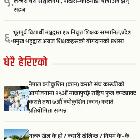
५.
लग्जरी बस सञ्चालनमा, पोखरा–काठमाडौं यात्रा अब झन्
सहज
भूतपूर्व विद्यार्थी मञ्चद्वारा १७ निवृत्त शिक्षक सम्मानित,प्रदेश
६.
प्रमुख भट्टद्वारा अग्रज शिक्षकहरूको योगदानको प्रशंसा
धेरै हेरिएको
नेपाल क्योकुशिन (कान) कराते संघ कास्कीको
आयोजनामा २५औँ माछापुच्छ्रे राष्ट्रिय फुल कन्ट्याक्ट
कराते तथा ७औँ क्योकुशिन (कान) कराते
प्रतियोगिता सम्पन्न
गल्फ खेल के हो ? कसरी खेलिन्छ ? नियम के–के