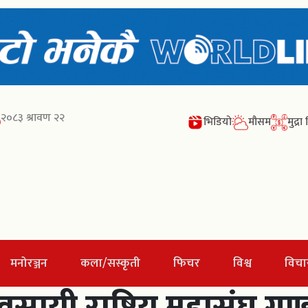
२०८३ श्रावण २२
भिडियो
मौसम
मुद्र
मनोरञ्जन
कला/सस्कृती
फिचर
विश्व
विचा
सायी राष्ट्रिय महासंघ गण्