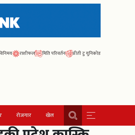
ा विनिमय
राशीफल
मिति परिवर्तन
प्रीती टु युनिकोड
र
रोजगार
खेल
डकी प्रदेश कास्कि