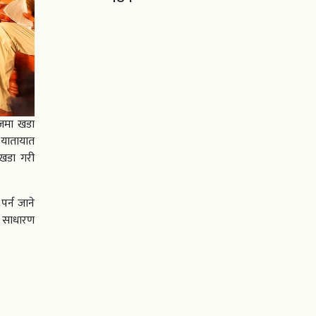
रेजमा खडा
े यातायात
ा खडा गरी
र्न जाने
व साधारण