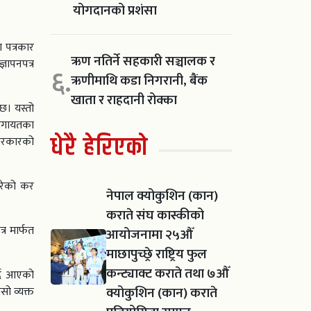
योगदानको प्रशंसा
 पत्रकार
ऋण नतिर्ने सहकारी सञ्चालक र
ञापनपत्र
६.
ऋणीमाथि कडा निगरानी, बैंक
खाता र राहदानी रोक्का
। यस्तो
 लगायतका
धेरै हेरिएको
 सरकारको
गरेको कर
नेपाल क्योकुशिन (कान)
कराते संघ कास्कीको
्र मार्फत
आयोजनामा २५औँ
माछापुच्छ्रे राष्ट्रिय फुल
कन्ट्याक्ट कराते तथा ७औँ
्दै आएको
क्योकुशिन (कान) कराते
ो व्यक्त