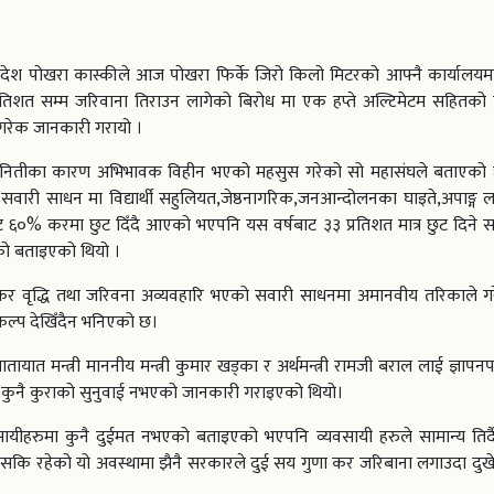
 प्रदेश पोखरा कास्कीले आज पोखरा फिर्के जिरो किलो मिटरको आफ्नै कार्यालयमा
रतिशत सम्म जरिवाना तिराउन लागेको बिरोध मा एक हप्ते अल्टिमेटम सहितको ज्
गरेक जानकारी गरायो ।
 नितीका कारण अभिभावक विहीन भएको महसुस गरेको सो महासंघले बताएको छ
 सवारी साधन मा विद्यार्थी सहुलियत,जेष्ठनागरिक,जनआन्दोलनका घाइते,अपाङ्ग
ट ६०% करमा छुट दिँदै आएको भएपनि यस वर्षबाट ३३ प्रतिशत मात्र छुट दिने
एको बताइएको थियो ।
 कर वृद्धि तथा जरिवना अव्यवहारि भएको सवारी साधनमा अमानवीय तरिकाले 
 विकल्प देखिँदैन भनिएको छ।
यात मन्त्री माननीय मन्त्री कुमार खड्का र अर्थमन्त्री रामजी बराल लाई ज्ञापनपत
ुनै कुराको सुनुवाई नभएको जानकारी गराइएको थियो।
व्यवसायीहरुमा कुनै दुईमत नभएको बताइएको भएपनि व्यवसायी हरुले सामान्य तिर
 रहेको यो अवस्थामा झैनै सरकारले दुई सय गुणा कर जरिबाना लगाउदा दुखेस