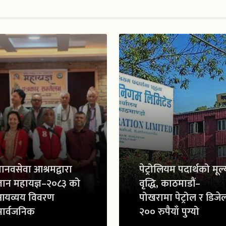
ानवसेवा आश्रमद्वारा
पेट्रोलियम पदार्थको मूल्
्ञान महायज्ञ–२०८३ को
वृद्धि, काठमाडौं–
आयव्यय विवरण
पोखरामा पेट्रोल र डिजे
ार्वजनिक
२०० रुपैयाँ पुग्यो