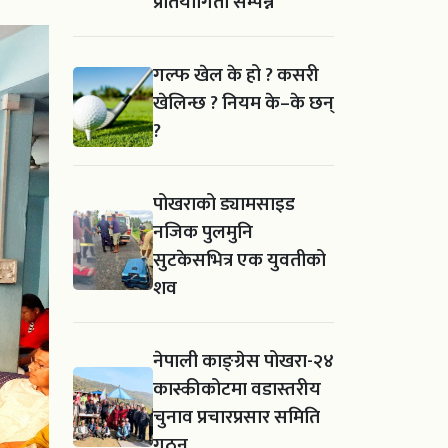
प्रतियोगिता सम्पन्न
गल्फ खेल के हो ? कसरी
खेलिन्छ ? नियम के–के छन्
?
पोखराको ड्यामसाइड
नजिक पुलमुनि
सुटकेसभित्र एक युवतीको
शव
नेपाली काङ्ग्रेस पोखरा-२४
कास्कीकोटमा वडास्तरीय
चुनाव प्रचारप्रसार समिति
गठन