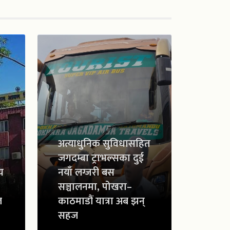
अत्याधुनिक सुविधासहित
जगदम्बा ट्राभल्सका दुई
य
नयाँ लग्जरी बस
सञ्चालनमा, पोखरा–
ल
काठमाडौं यात्रा अब झन्
सहज