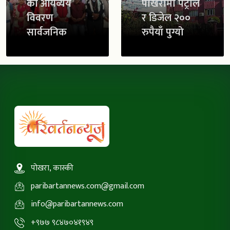
को आयव्यय
पोखरामा पेट्रोल
विवरण
र डिजेल २००
सार्वजनिक
रुपैयाँ पुग्यो
पोखरा, कास्की
paribartannews.com@gmail.com
info@paribartannews.com
+९७७ ९८४७०४१९४९