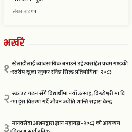
लेखकबाट थप
भर्खरै
खेलाडीलाई व्यावसायिक बनाउने उद्देश्यसहित प्रथम गण्डकी
१.
स्तरीय खुला स्नुकर रनिङ सिल्ड प्रतियोगिता- २०८३
स्काउट गठन सँगै विद्यार्थीमा नयाँ उत्साह, विन्ध्येश्वरी मा वि
२.
मा ड्रेस वितरण गर्दै जीवन ज्योति शान्ति सहारा केन्द्र
मानवसेवा आश्रमद्वारा ज्ञान महायज्ञ–२०८३ को आयव्यय
३.
विवरण सार्वजनिक