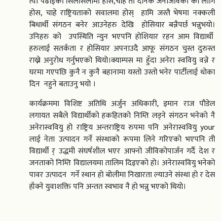
त्यो पढाईको सिलसिलामा होस,चाहे तो दैनिक जनजिविका को लागि
होस, चाहे राष्ट्रियताको सवालमा होस् हामि जस्तै भेषमा नक्कली
बिधार्थी संगठन बनेर आउनेहरु देखि होसियार बन्नैपर्छ भन्नुभयो।
उनिहरु को उपस्थिति न्युन भएपनि होशियार रहन आम विद्यार्थी
हरुलाई सतर्कता र होसियार अपनाउदै आफू संगठन चुस्त दुरुस्त
राख्ने अनुरोध गर्नुभएको थियो।क्याम्पस मा हुँदा अनेरा स्ववियु वन्ने र
घरमा गएपछि कुनै न कुनै बहानामा यस्तो उस्तो भनेर पार्टीलाई धोका
दिन नहुने बताउनु भयो ।
कार्यक्रममा विशिष्ट अतिथि अर्जुन अधिकारी, इमान राज पौडेल
लगायत सबैले विद्यार्थीको हकहितको निम्ति लड्ने संगठन भनेको नै
अनेरास्ववियु हो राष्ट्रिय अन्तराष्ट्रिय रुपमा पनि अनेरास्ववियु your
लाई नेता उत्पादन गर्ने संस्थाको रूपमा लिने गरिएको भएपनि ती
विद्यार्थी र् उद्धमी संघर्षशील भएर आफ्नो जीविकोपार्जन गर्दै देश र
जनताको निम्ति विद्यालयमा तालिम दिइएको हो। अनेरास्ववियु भनेको
पावर उत्पादन गर्ने स्थान हो बोलीमा निखारता ल्याउने संस्था हो र देस
हाँक्ने युवाशक्ति पनि अन्तत स्वभाव नै हो भन्नु भएको थियो।