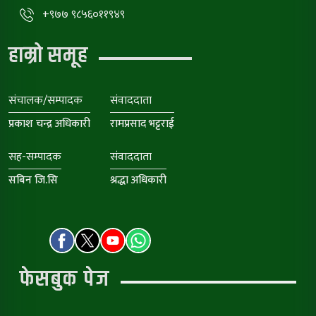
+९७७ ९८५६०११९४९
हाम्रो समूह
संचालक/सम्पादक
संवाददाता
प्रकाश चन्द्र अधिकारी
रामप्रसाद भट्टराई
सह-सम्पादक
संवाददाता
सबिन जि.सि
श्रद्धा अधिकारी
फेसबुक पेज