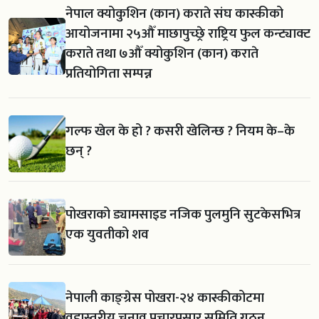
नेपाल क्योकुशिन (कान) कराते संघ कास्कीको
आयोजनामा २५औँ माछापुच्छ्रे राष्ट्रिय फुल कन्ट्याक्ट
कराते तथा ७औँ क्योकुशिन (कान) कराते
प्रतियोगिता सम्पन्न
गल्फ खेल के हो ? कसरी खेलिन्छ ? नियम के–के
छन् ?
पोखराको ड्यामसाइड नजिक पुलमुनि सुटकेसभित्र
एक युवतीको शव
नेपाली काङ्ग्रेस पोखरा-२४ कास्कीकोटमा
वडास्तरीय चुनाव प्रचारप्रसार समिति गठन