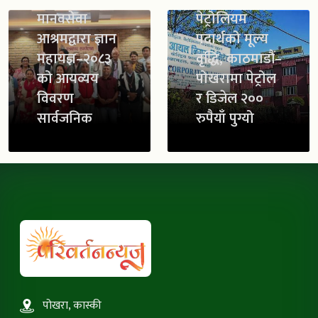
मानवसेवा
पेट्रोलियम
आश्रमद्वारा ज्ञान
पदार्थको मूल्य
महायज्ञ–२०८३
वृद्धि, काठमाडौं–
को आयव्यय
पोखरामा पेट्रोल
विवरण
र डिजेल २००
सार्वजनिक
रुपैयाँ पुग्यो
पोखरा, कास्की