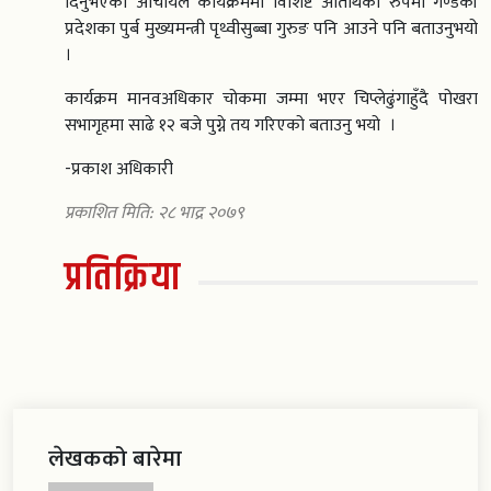
दिनुभएको आचार्यले कार्यक्रममा विशिष्ट अतिथिको रुपमा गण्डकी
प्रदेशका पुर्ब मुख्यमन्त्री पृथ्वीसुब्बा गुरुङ पनि आउने पनि बताउनुभयो
।
कार्यक्रम मानवअधिकार चोकमा जम्मा भएर चिप्लेढुंगाहुँदै पोखरा
सभागृहमा साढे १२ बजे पुग्ने तय गरिएको बताउनु भयो ।
-प्रकाश अधिकारी
प्रकाशित मिति: २८ भाद्र २०७९
प्रतिक्रिया
लेखकको बारेमा