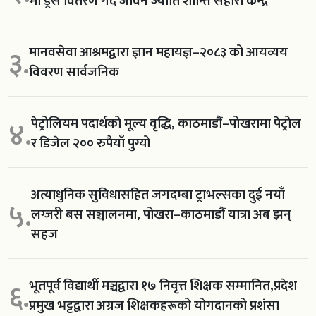
मा ड्रेस वितरण गर्दै जीवन ज्योति शान्ति सहारा केन्द्र
मानवसेवा आश्रमद्वारा ज्ञान महायज्ञ–२०८३ को आयव्यय
३.
विवरण सार्वजनिक
पेट्रोलियम पदार्थको मूल्य वृद्धि, काठमाडौं–पोखरामा पेट्रोल
४.
र डिजेल २०० रुपैयाँ पुग्यो
अत्याधुनिक सुविधासहित जगदम्बा ट्राभल्सका दुई नयाँ
५.
लग्जरी बस सञ्चालनमा, पोखरा–काठमाडौं यात्रा अब झन्
सहज
भूतपूर्व विद्यार्थी मञ्चद्वारा १७ निवृत्त शिक्षक सम्मानित,प्रदेश
६.
प्रमुख भट्टद्वारा अग्रज शिक्षकहरूको योगदानको प्रशंसा