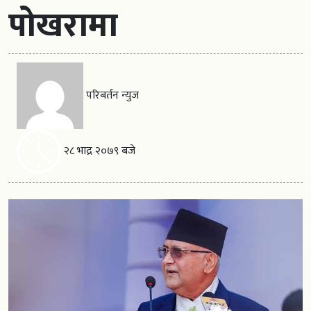
पोखरामा
परिबर्तन न्युज
२८ भाद्र २०७९ बजे