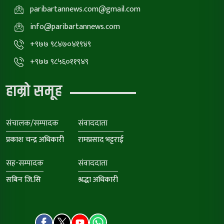
paribartannews.com@gmail.com
info@paribartannews.com
+९७७ ९८४७०४१९४९
+९७७ ९८५६०११९४९
हाम्रो समूह
संचालक/सम्पादक
संवाददाता
प्रकाश चन्द्र अधिकारी
रामप्रसाद भट्टराई
सह-सम्पादक
संवाददाता
सबिन जि.सि
श्रद्धा अधिकारी