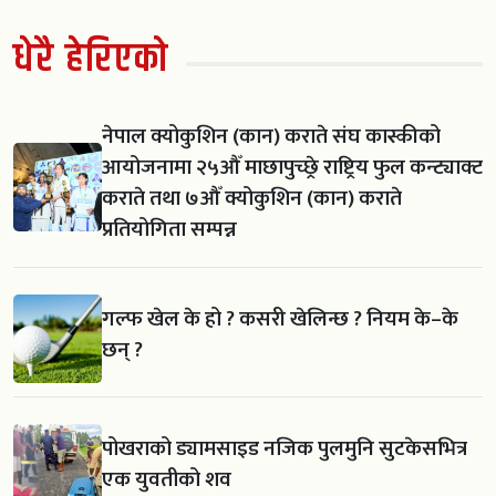
धेरै हेरिएको
नेपाल क्योकुशिन (कान) कराते संघ कास्कीको
आयोजनामा २५औँ माछापुच्छ्रे राष्ट्रिय फुल कन्ट्याक्ट
कराते तथा ७औँ क्योकुशिन (कान) कराते
प्रतियोगिता सम्पन्न
गल्फ खेल के हो ? कसरी खेलिन्छ ? नियम के–के
छन् ?
पोखराको ड्यामसाइड नजिक पुलमुनि सुटकेसभित्र
एक युवतीको शव