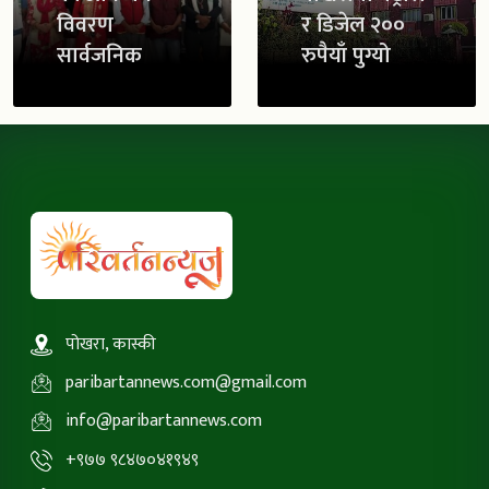
विवरण
र डिजेल २००
सार्वजनिक
रुपैयाँ पुग्यो
पोखरा, कास्की
paribartannews.com@gmail.com
info@paribartannews.com
+९७७ ९८४७०४१९४९