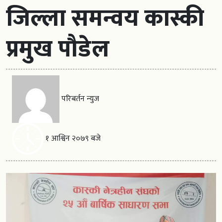
जिल्ला समन्वय कास्की
प्रमुख पौडेल
परिबर्तन न्युज
१ आश्विन २०७९ बजे