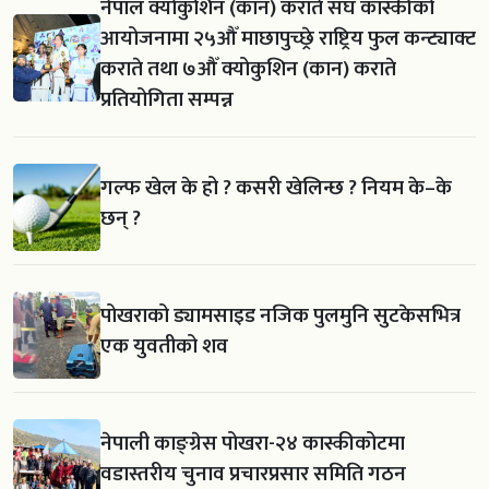
नेपाल क्योकुशिन (कान) कराते संघ कास्कीको
आयोजनामा २५औँ माछापुच्छ्रे राष्ट्रिय फुल कन्ट्याक्ट
कराते तथा ७औँ क्योकुशिन (कान) कराते
प्रतियोगिता सम्पन्न
गल्फ खेल के हो ? कसरी खेलिन्छ ? नियम के–के
छन् ?
पोखराको ड्यामसाइड नजिक पुलमुनि सुटकेसभित्र
एक युवतीको शव
नेपाली काङ्ग्रेस पोखरा-२४ कास्कीकोटमा
वडास्तरीय चुनाव प्रचारप्रसार समिति गठन