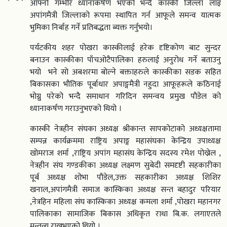
आफ्नो गम्भीर ध्यानाकर्षण भएको भन्दै कास्की जिल्ला लाइ
अपांगमैत्री जिल्लाको रूपमा स्थापित गर्न आफूले समन्व यात्मक
भुमिका निर्बाह गर्ने प्रतिबद्धता ब्यक्त गर्नुभयो।
पर्यटकीय शहर पोखरा कास्कीलाई हरेक दृष्टिकोण बाट सुन्दर
बनाउन कास्कीका पाँचओटैपालिका हरुलाई अनुरोध गर्ने बताउनु
भयो भने सो अबशरमा बोल्ने बक्ताहरुले कास्कीका सडक सहित
बिकासका भौतिक पूर्बाधार अपाङ्गमैत्री नहुदा आफूहरूले कठिनाई
भोग्नु परेको भन्दै समाधान गरिदिन समन्वय प्रमुख पौडेल को
ध्यानाकर्षण गराउनुभएको थियो ।
कास्की नेत्रहीन संघका अध्यक्ष श्रीकान्त सापकोटाको अध्यक्षतामा
सम्पन्न कार्यक्रममा राष्ट्रिय अपाङ्ग महासंघका केन्द्रिय उपाध्यक्ष
खोमराज शर्मा ,राष्ट्रिय अपांग महासंघ केन्द्रिय सदस्य रमेश पोख्रेल ,
नेत्रहीन संघ गण्डकीका अध्यक्ष लक्ष्मण सुबेदी समदृष्टी सहकारीका
पूर्ब अध्यक्ष शोभा पौडेल,उक्त सहकारीका अध्यक्ष शिशिर
खनाल,अपांगमैत्री समाज कास्किका अध्यक्ष सन्त बहादुर परियार
,नेत्रहिन महिला संघ कास्किका अध्यक्ष कमला शर्मा ,पोखरा महानगर
पालिकाका सामाजिक बिकास अधिकृत राधा बि.क. लगाएतले
मन्तव्य राख्नुभएको थियो ।