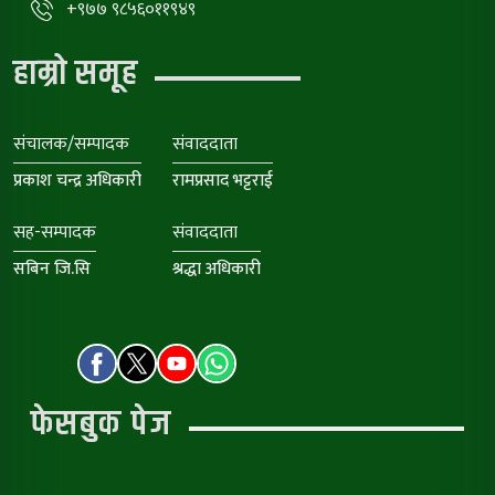
+९७७ ९८५६०११९४९
हाम्रो समूह
संचालक/सम्पादक
संवाददाता
प्रकाश चन्द्र अधिकारी
रामप्रसाद भट्टराई
सह-सम्पादक
संवाददाता
सबिन जि.सि
श्रद्धा अधिकारी
फेसबुक पेज