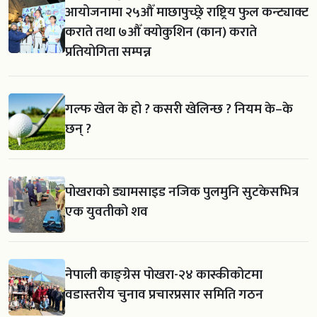
आयोजनामा २५औँ माछापुच्छ्रे राष्ट्रिय फुल कन्ट्याक्ट
कराते तथा ७औँ क्योकुशिन (कान) कराते
प्रतियोगिता सम्पन्न
गल्फ खेल के हो ? कसरी खेलिन्छ ? नियम के–के
छन् ?
पोखराको ड्यामसाइड नजिक पुलमुनि सुटकेसभित्र
एक युवतीको शव
नेपाली काङ्ग्रेस पोखरा-२४ कास्कीकोटमा
वडास्तरीय चुनाव प्रचारप्रसार समिति गठन