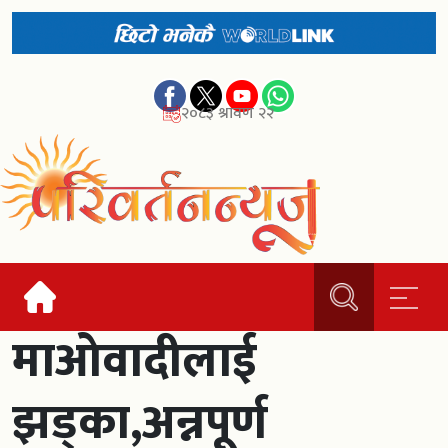
२०८३ श्रावण २२
माओवादीलाई
झड्का,अन्नपूर्ण