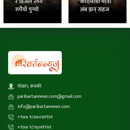
र डिजेल २००
काठमाडौं यात्रा
रुपैयाँ पुग्यो
अब झन् सहज
पोखरा, कास्की
paribartannews.com@gmail.com
info@paribartannews.com
+९७७ ९८४७०४१९४९
+९७७ ९८५६०११९४९